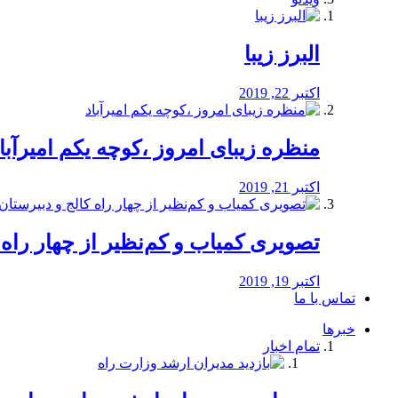
البرز زیبا
اکتبر 22, 2019
منظره‌‌ زیبای امروز ،کوچه یکم امیرآبا
اکتبر 21, 2019
️تصویری کمیاب و کم‌نظیر از چهار راه كالج
اکتبر 19, 2019
تماس با ما
خبرها
تمام اخبار