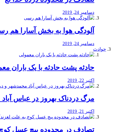
دسامبر 24, 2019
آلودگی هوا به بخش آسارا هم ر
دسامبر 24, 2019
حوادث
️حادثه پشت حادثه با یک باران مع
اکتبر 22, 2019
مرگ دردناک بهروز در عباس آب
اکتبر 21, 2019
تصادف در محدوده پیچ عسل کوچ 