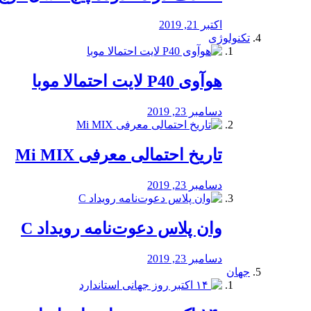
اکتبر 21, 2019
تکنولوژی
هوآوی P40 لایت احتمالا موبا
دسامبر 23, 2019
تاریخ احتمالی معرفی Mi MIX
دسامبر 23, 2019
وان پلاس دعوت‌نامه رویداد C
دسامبر 23, 2019
جهان