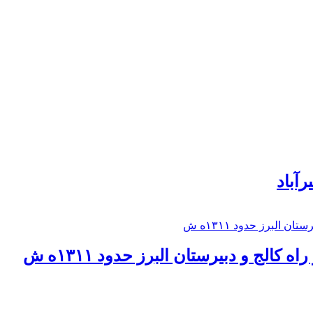
رآباد
كالج و دبيرستان البرز حدود ۱۳۱۱ه ش