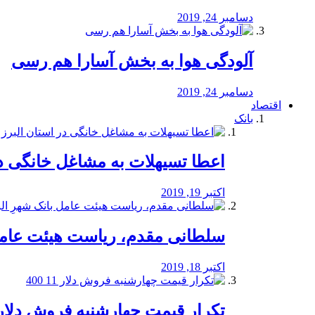
دسامبر 24, 2019
آلودگی هوا به بخش آسارا هم رسی
دسامبر 24, 2019
اقتصاد
بانک
️اعطا تسیهلات به مشاغل خانگی در
اکتبر 19, 2019
سلطانی مقدم، ریاست هیئت عامل 
اکتبر 18, 2019
تکرار قیمت چهارشنبه فروش دلار 11 00