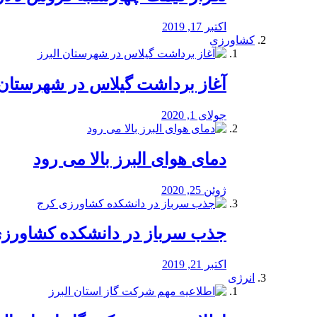
اکتبر 17, 2019
کشاورزی
آغاز برداشت گیلاس در شهرستان 
جولای 1, 2020
دمای هوای البرز بالا می رود
ژوئن 25, 2020
جذب سرباز در دانشکده کشاورز
اکتبر 21, 2019
انرژی