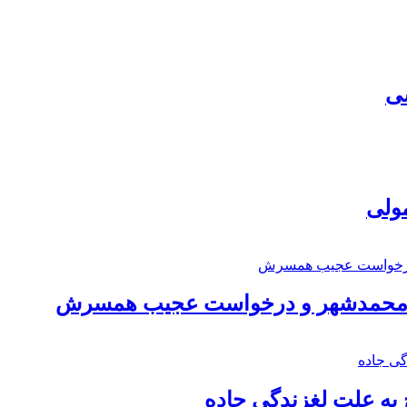
سی
مولی
اد محمدشهر و درخواست عجیب همسرش
به علت لغزندگی جاده