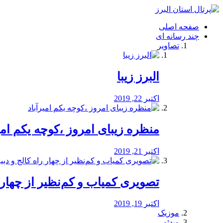
فصد
خون
صفحه اصلی
شرق
چند رسانه ای
تهران
تصاویر
خشکشویی
تصفیه
آب
البرز زیبا
طراحی
سایت
و
اکتبر 22, 2019
سئو
vip
منظره‌‌ زیبای امروز ،کوچه یکم امی
اکتبر 21, 2019
️تصویری کمیاب و کم‌نظیر از چهار راه 
اکتبر 19, 2019
موزیک
ویدئو