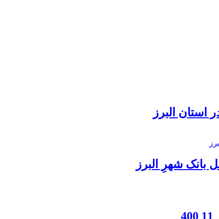
 استان البرز
بانک شهرِ البرز
4