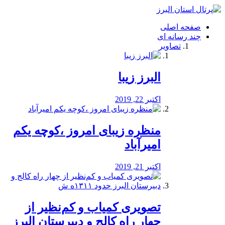
فصد
خون
صفحه اصلی
شرق
چند رسانه ای
تهران
تصاویر
خشکشویی
تصفیه
آب
البرز زیبا
طراحی
سایت
و
اکتبر 22, 2019
سئو
vip
منظره‌‌ زیبای امروز ،کوچه یکم
امیرآباد
اکتبر 21, 2019
️تصویری کمیاب و کم‌نظیر از
چهار راه كالج و دبيرستان البرز