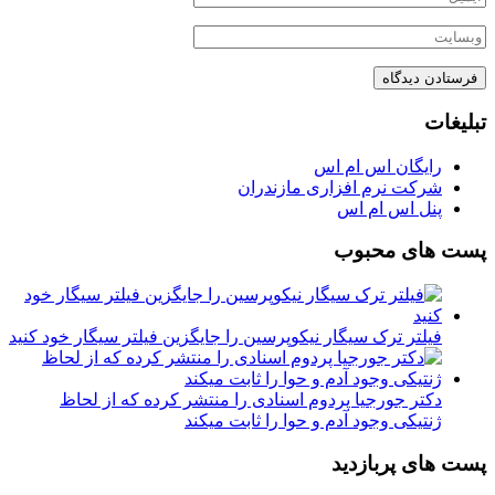
تبلیغات
رایگان اس ام اس
شرکت نرم افزاری مازندران
پنل اس ام اس
پست های محبوب
فیلتر ترک سیگار نیکوپرسین را جایگزین فیلتر سیگار خود کنید
دکتر جورجیا پردوم اسنادی را منتشر کرده که از لحاظ
ژنتیکی وجود آدم و حوا را ثابت میکند
پست های پربازدید