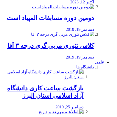
اکتبر 12, 2023
دومین دوره مسابفات المپیاد است
دسامبر 19, 2019
کلاس تئوری مربی گری درجه ۳ آقا
دسامبر 19, 2019
علمی
دانشگاه ها
بازگشت ساعت کاری دانشگاه
آزاد اسلامی استان البرز
دسامبر 25, 2019