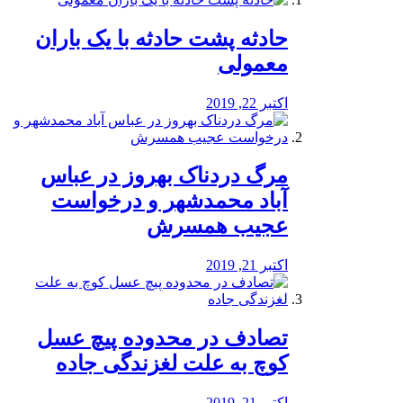
️حادثه پشت حادثه با یک باران
معمولی
اکتبر 22, 2019
مرگ دردناک بهروز در عباس
آباد محمدشهر و درخواست
عجیب همسرش
اکتبر 21, 2019
تصادف در محدوده پیچ عسل
کوچ به علت لغزندگی جاده
اکتبر 21, 2019