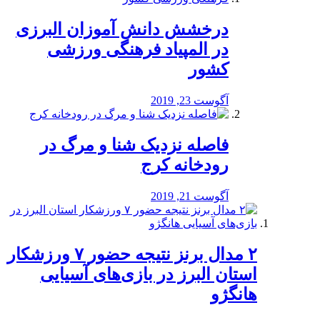
درخشش دانش آموزان البرزی
در المپیاد فرهنگی ورزشی
کشور
آگوست 23, 2019
️فاصله نزدیک شنا و مرگ در
رودخانه کرج
آگوست 21, 2019
۲ مدال برنز نتیجه حضور ۷ ورزشکار
استان البرز در بازی‌های آسیایی
هانگژو