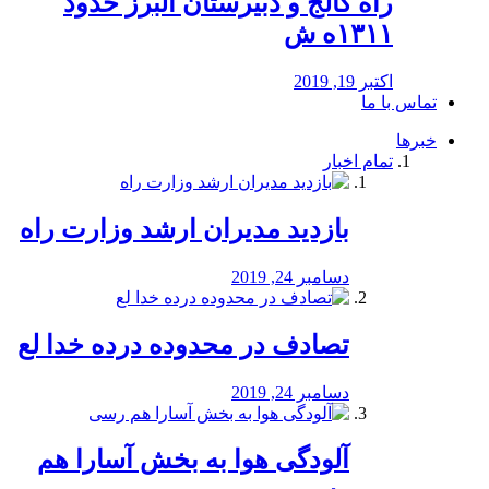
راه كالج و دبيرستان البرز حدود
۱۳۱۱ه ش
اکتبر 19, 2019
تماس با ما
خبرها
تمام اخبار
بازدید مدیران ارشد وزارت راه
دسامبر 24, 2019
تصادف در محدوده درده خدا لع
دسامبر 24, 2019
آلودگی هوا به بخش آسارا هم