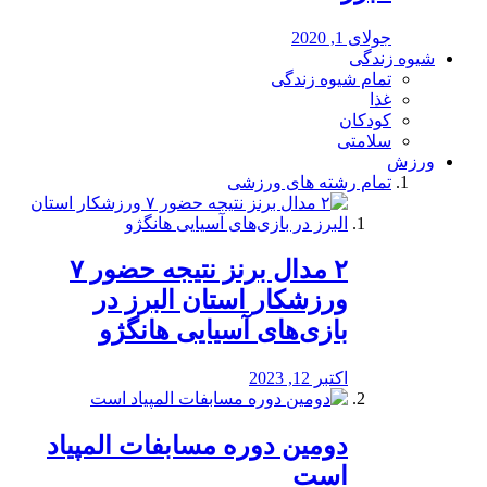
جولای 1, 2020
شیوه زندگی
تمام شیوه زندگی
غذا
کودکان
سلامتی
ورزش
تمام رشته های ورزشی
۲ مدال برنز نتیجه حضور ۷
ورزشکار استان البرز در
بازی‌های آسیایی هانگژو
اکتبر 12, 2023
دومین دوره مسابفات المپیاد
است