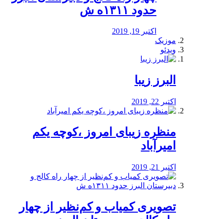
حدود ۱۳۱۱ه ش
اکتبر 19, 2019
موزیک
ویدئو
البرز زیبا
اکتبر 22, 2019
منظره‌‌ زیبای امروز ،کوچه یکم
امیرآباد
اکتبر 21, 2019
️تصویری کمیاب و کم‌نظیر از چهار