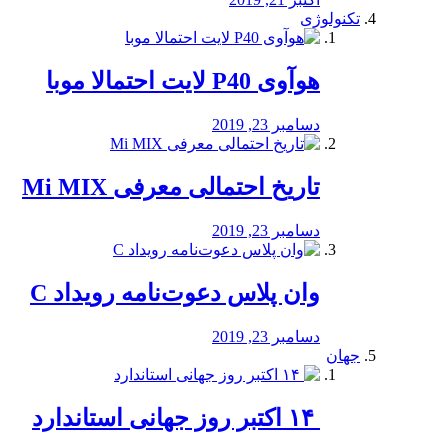
تکنولوژی
هوآوی P40 لایت احتمالا موبا
دسامبر 23, 2019
تاریخ احتمالی معرفی Mi MIX
دسامبر 23, 2019
وان پلاس دعوت‌نامه رویداد C
دسامبر 23, 2019
جهان
‏ ۱۴ اکتبر روز جهانی استاندارد