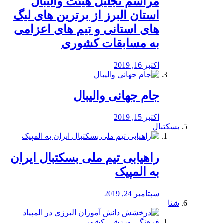
مراسم تجلیل هیئت والیبال
استان البرز از برترین های لیگ
های استانی و تیم های اعزامی
به مسابقات کشوری
اکتبر 16, 2019
جام جهانی والیبال
اکتبر 15, 2019
بسکتبال
راهیابی تیم ملی بسکتبال ایران
به المپیک
سپتامبر 24, 2019
شنا