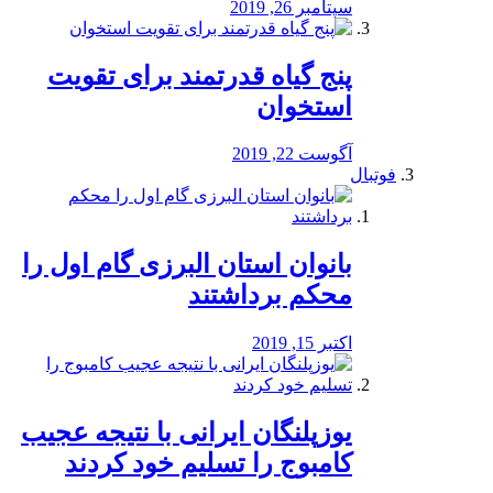
سپتامبر 26, 2019
پنج گیاه قدرتمند برای تقویت
استخوان
آگوست 22, 2019
فوتبال
بانوان استان البرزی گام اول را
محكم برداشتند
اکتبر 15, 2019
یوزپلنگان ایرانی با نتیجه عجیب
کامبوج را تسلیم خود کردند