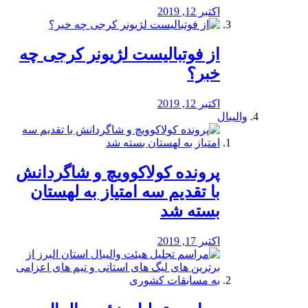
اکتبر 12, 2019
از فوتبالیست لژیونر کرجی چه
خبر؟
اکتبر 12, 2019
والیبال
پرونده کولاکوویچ و شاگردانش
با تقدیم سه امتیاز به لهستان
بسته شد
اکتبر 17, 2019