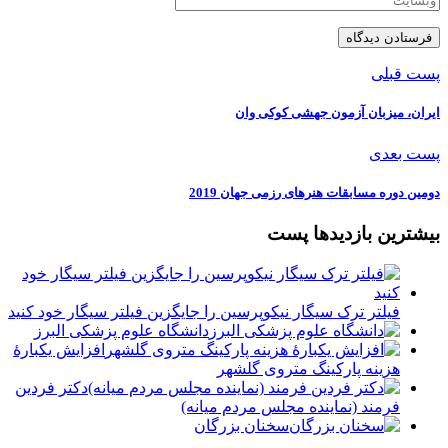
پست قبلی
ایران، میزبان آزمون جهشی کوکی وان
پست بعدی
دومین دوره مسابقات هنرهای رزمی جهان 2019
بیشترین بازدیدها پست
فیلتر ترک سیگار نیکوپرسین را جایگزین فیلتر سیگار خود کنید
دانشگاه علوم پزشکی البرز
افزایش یکبارۀ
هزینه پارکینگ متروی گلشهر
دكتر فردين
فرمند (نماينده مجلس مردم میانه)
سخنان بزرگان