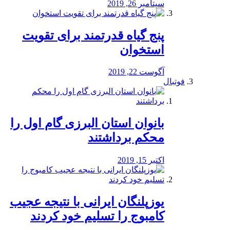
سپتامبر 26, 2019
پنج گیاه قدرتمند برای تقویت
استخوان
آگوست 22, 2019
فوتبال
بانوان استان البرزی گام اول را
محكم برداشتند
اکتبر 15, 2019
یوزپلنگان ایرانی با نتیجه عجیب
کامبوج را تسلیم خود کردند