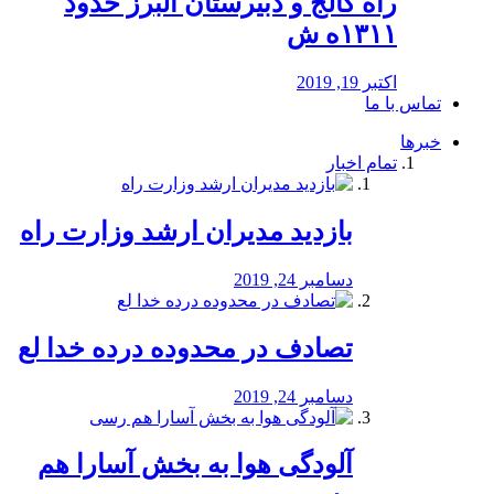
راه كالج و دبيرستان البرز حدود
۱۳۱۱ه ش
اکتبر 19, 2019
تماس با ما
خبرها
تمام اخبار
بازدید مدیران ارشد وزارت راه
دسامبر 24, 2019
تصادف در محدوده درده خدا لع
دسامبر 24, 2019
آلودگی هوا به بخش آسارا هم