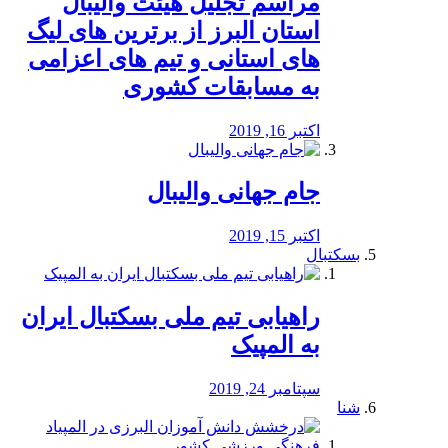
مراسم تجلیل هیئت والیبال
استان البرز از برترین های لیگ
های استانی و تیم های اعزامی
به مسابقات کشوری
اکتبر 16, 2019
جام جهانی والیبال
اکتبر 15, 2019
بسکتبال
راهیابی تیم ملی بسکتبال ایران
به المپیک
سپتامبر 24, 2019
شنا