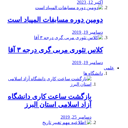
اکتبر 12, 2023
دومین دوره مسابفات المپیاد است
دسامبر 19, 2019
کلاس تئوری مربی گری درجه ۳ آقا
دسامبر 19, 2019
علمی
دانشگاه ها
بازگشت ساعت کاری دانشگاه
آزاد اسلامی استان البرز
دسامبر 25, 2019