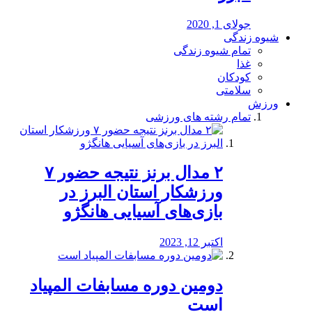
جولای 1, 2020
شیوه زندگی
تمام شیوه زندگی
غذا
کودکان
سلامتی
ورزش
تمام رشته های ورزشی
۲ مدال برنز نتیجه حضور ۷
ورزشکار استان البرز در
بازی‌های آسیایی هانگژو
اکتبر 12, 2023
دومین دوره مسابفات المپیاد
است