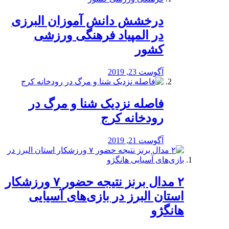
درخشش دانش آموزان البرزی
در المپیاد فرهنگی ورزشی
کشور
آگوست 23, 2019
️فاصله نزدیک شنا و مرگ در
رودخانه کرج
آگوست 21, 2019
۲ مدال برنز نتیجه حضور ۷ ورزشکار
استان البرز در بازی‌های آسیایی
هانگژو