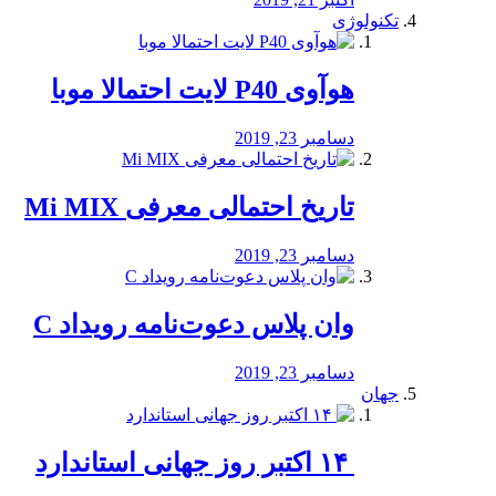
تکنولوژی
هوآوی P40 لایت احتمالا موبا
دسامبر 23, 2019
تاریخ احتمالی معرفی Mi MIX
دسامبر 23, 2019
وان پلاس دعوت‌نامه رویداد C
دسامبر 23, 2019
جهان
‏ ۱۴ اکتبر روز جهانی استاندارد