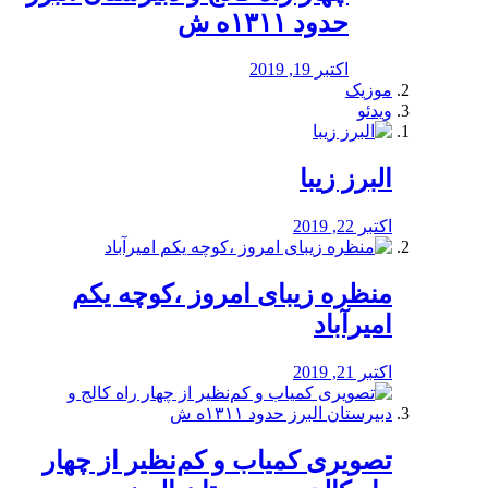
حدود ۱۳۱۱ه ش
اکتبر 19, 2019
موزیک
ویدئو
البرز زیبا
اکتبر 22, 2019
منظره‌‌ زیبای امروز ،کوچه یکم
امیرآباد
اکتبر 21, 2019
️تصویری کمیاب و کم‌نظیر از چهار