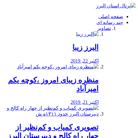
فصد
خون
صفحه اصلی
شرق
چند رسانه ای
تهران
تصاویر
خشکشویی
تصفیه
آب
البرز زیبا
طراحی
سایت
و
اکتبر 22, 2019
سئو
vip
منظره‌‌ زیبای امروز ،کوچه یکم
امیرآباد
اکتبر 21, 2019
️تصویری کمیاب و کم‌نظیر از
چهار راه كالج و دبيرستان البرز