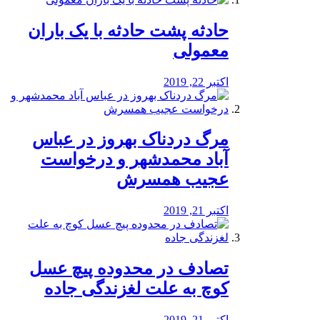
️حادثه پشت حادثه با یک باران
معمولی
اکتبر 22, 2019
مرگ دردناک بهروز در عباس
آباد محمدشهر و درخواست
عجیب همسرش
اکتبر 21, 2019
تصادف در محدوده پیچ عسل
کوچ به علت لغزندگی جاده
اکتبر 21, 2019