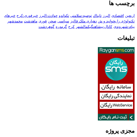
برچسب ها
اربعین
اقتصادی
البرز
تابناك
توصیه-سلامتی
تکواندو
حوادث-البرز
خبرفوری-کرج
خبرهای
تکنولوڑی را بخوانید و ش
دهیاری ملک فالیز
سیاسی
صحن
فوری
ماهدشت
محمدشهر
پیام-شهروندی
کانال-پیشاهنگیکمالشهر
کرج
گرمدره
گوهردشت
تبلیغات
مجزی پروژه