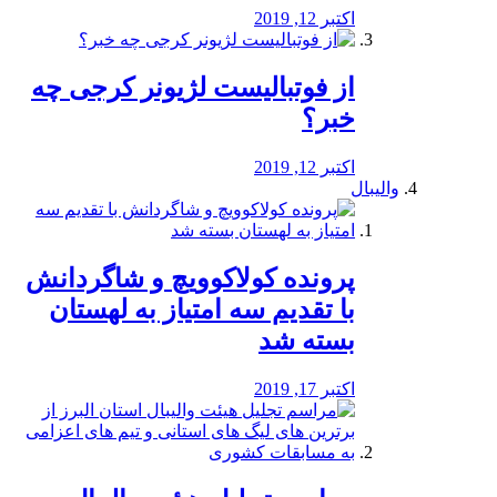
اکتبر 12, 2019
از فوتبالیست لژیونر کرجی چه
خبر؟
اکتبر 12, 2019
والیبال
پرونده کولاکوویچ و شاگردانش
با تقدیم سه امتیاز به لهستان
بسته شد
اکتبر 17, 2019