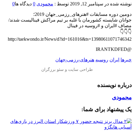
نوشته شده در
سپتامبر 12, 2019
توسط :
محمودی
0
دیدگاه ها
0
دومین دوره مسابقات #هنرهای_رزمی_جهان 2019؛
جوانان شایسته کشورمان با غلبه بر تیم مراکش فینالیست شدند/
مصاف #ایران‌ و #روسیه در فینال
👇👇👇
http://taekwondo.ir/News/d?id=161016&ts=13980611071746342
@IRANTKDFED
خبرها
ایران
روسیه
هنرهای-رزمی-جهان
درباره نویسنده
محمودی
یک پیشنهاد برای شما: