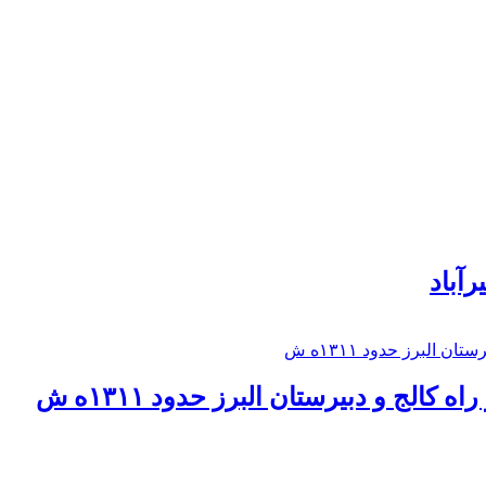
رآباد
كالج و دبيرستان البرز حدود ۱۳۱۱ه ش