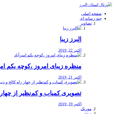
فصد
خون
صفحه اصلی
شرق
چند رسانه ای
تهران
تصاویر
خشکشویی
تصفیه
آب
البرز زیبا
طراحی
سایت
و
اکتبر 22, 2019
سئو
vip
منظره‌‌ زیبای امروز ،کوچه یکم امی
اکتبر 21, 2019
️تصویری کمیاب و کم‌نظیر از چهار راه 
اکتبر 19, 2019
موزیک
ویدئو