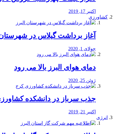
اکتبر 17, 2019
کشاورزی
آغاز برداشت گیلاس در شهرستان 
جولای 1, 2020
دمای هوای البرز بالا می رود
ژوئن 25, 2020
جذب سرباز در دانشکده کشاورز
اکتبر 21, 2019
انرژی