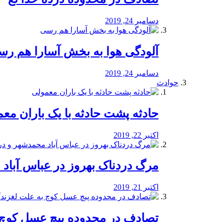
دسامبر 24, 2019
آلودگی هوا به بخش آسارا هم ر
دسامبر 24, 2019
حوادث
️حادثه پشت حادثه با یک باران مع
اکتبر 22, 2019
مرگ دردناک بهروز در عباس آب
اکتبر 21, 2019
تصادف در محدوده پیچ عسل کوچ 