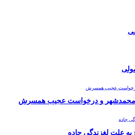
سی
مولی
اد محمدشهر و درخواست عجیب همسرش
به علت لغزندگی جاده