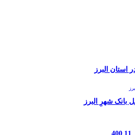
 استان البرز
بانک شهرِ البرز
4