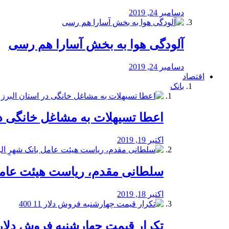
دسامبر 24, 2019
آلودگی هوا به بخش آسارا هم رسی
دسامبر 24, 2019
اقتصاد
بانک
️اعطا تسیهلات به مشاغل خانگی در
اکتبر 19, 2019
سلطانی مقدم، ریاست هیئت عامل 
اکتبر 18, 2019
تکرار قیمت چهارشنبه فروش دلار 11 00