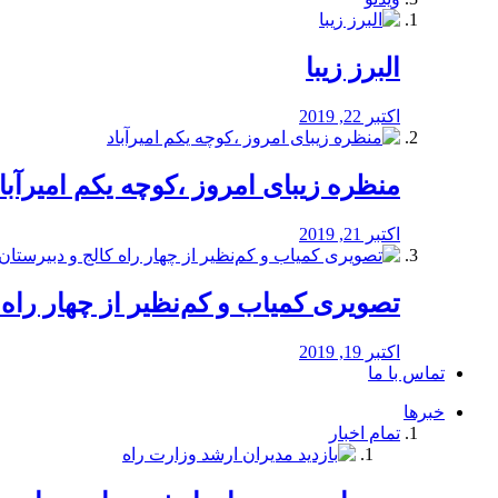
البرز زیبا
اکتبر 22, 2019
منظره‌‌ زیبای امروز ،کوچه یکم امیرآبا
اکتبر 21, 2019
️تصویری کمیاب و کم‌نظیر از چهار راه كالج
اکتبر 19, 2019
تماس با ما
خبرها
تمام اخبار