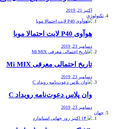
اکتبر 21, 2019
تکنولوژی
هوآوی P40 لایت احتمالا موبا
دسامبر 23, 2019
تاریخ احتمالی معرفی Mi MIX
دسامبر 23, 2019
وان پلاس دعوت‌نامه رویداد C
دسامبر 23, 2019
جهان