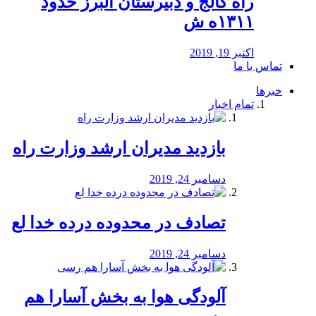
راه كالج و دبيرستان البرز حدود
۱۳۱۱ه ش
اکتبر 19, 2019
تماس با ما
خبرها
تمام اخبار
بازدید مدیران ارشد وزارت راه
دسامبر 24, 2019
تصادف در محدوده درده خدا لع
دسامبر 24, 2019
آلودگی هوا به بخش آسارا هم