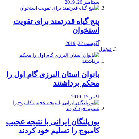
سپتامبر 26, 2019
پنج گیاه قدرتمند برای تقویت
استخوان
آگوست 22, 2019
فوتبال
بانوان استان البرزی گام اول را
محكم برداشتند
اکتبر 15, 2019
یوزپلنگان ایرانی با نتیجه عجیب
کامبوج را تسلیم خود کردند