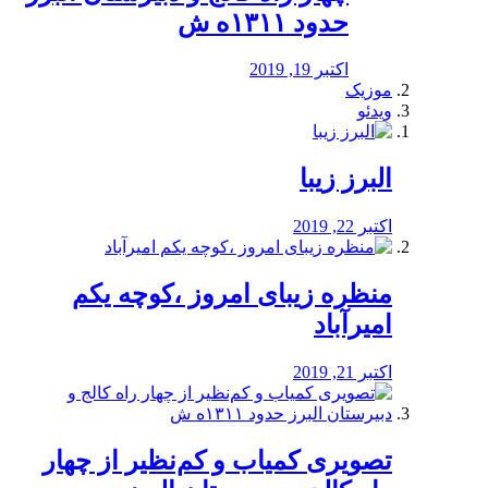
حدود ۱۳۱۱ه ش
اکتبر 19, 2019
موزیک
ویدئو
البرز زیبا
اکتبر 22, 2019
منظره‌‌ زیبای امروز ،کوچه یکم
امیرآباد
اکتبر 21, 2019
️تصویری کمیاب و کم‌نظیر از چهار