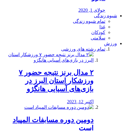
جولای 1, 2020
شیوه زندگی
تمام شیوه زندگی
غذا
کودکان
سلامتی
ورزش
تمام رشته های ورزشی
۲ مدال برنز نتیجه حضور ۷
ورزشکار استان البرز در
بازی‌های آسیایی هانگژو
اکتبر 12, 2023
دومین دوره مسابفات المپیاد
است