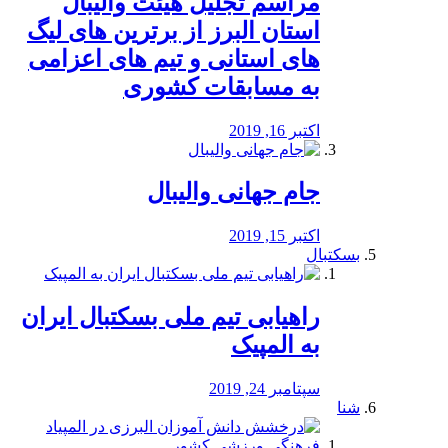
مراسم تجلیل هیئت والیبال
استان البرز از برترین های لیگ
های استانی و تیم های اعزامی
به مسابقات کشوری
اکتبر 16, 2019
جام جهانی والیبال
اکتبر 15, 2019
بسکتبال
راهیابی تیم ملی بسکتبال ایران
به المپیک
سپتامبر 24, 2019
شنا