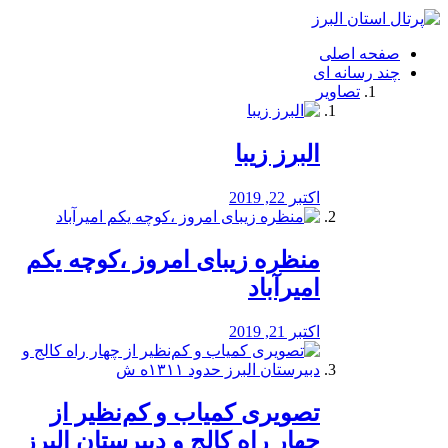
فصد
خون
صفحه اصلی
شرق
چند رسانه ای
تهران
تصاویر
خشکشویی
تصفیه
آب
البرز زیبا
طراحی
سایت
و
اکتبر 22, 2019
سئو
vip
منظره‌‌ زیبای امروز ،کوچه یکم
امیرآباد
اکتبر 21, 2019
️تصویری کمیاب و کم‌نظیر از
چهار راه كالج و دبيرستان البرز