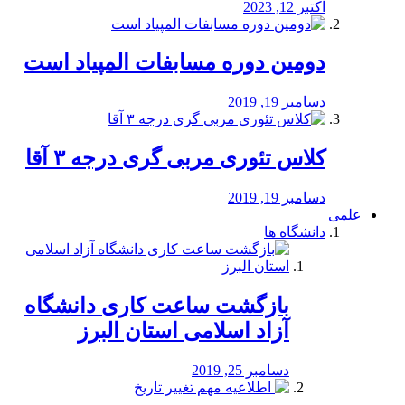
اکتبر 12, 2023
دومین دوره مسابفات المپیاد است
دسامبر 19, 2019
کلاس تئوری مربی گری درجه ۳ آقا
دسامبر 19, 2019
علمی
دانشگاه ها
بازگشت ساعت کاری دانشگاه
آزاد اسلامی استان البرز
دسامبر 25, 2019