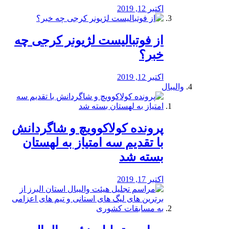
اکتبر 12, 2019
از فوتبالیست لژیونر کرجی چه
خبر؟
اکتبر 12, 2019
والیبال
پرونده کولاکوویچ و شاگردانش
با تقدیم سه امتیاز به لهستان
بسته شد
اکتبر 17, 2019