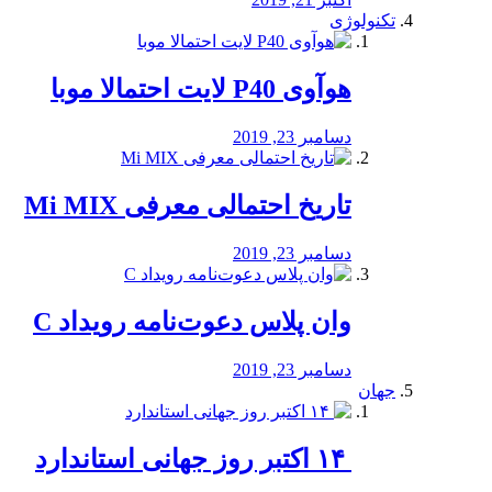
تکنولوژی
هوآوی P40 لایت احتمالا موبا
دسامبر 23, 2019
تاریخ احتمالی معرفی Mi MIX
دسامبر 23, 2019
وان پلاس دعوت‌نامه رویداد C
دسامبر 23, 2019
جهان
‏ ۱۴ اکتبر روز جهانی استاندارد