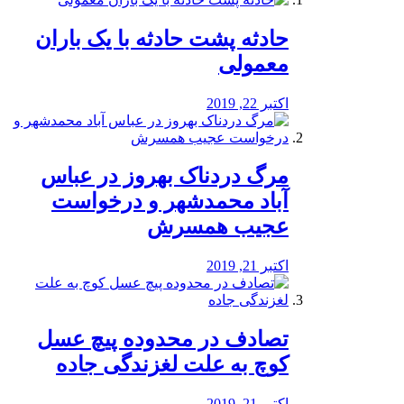
️حادثه پشت حادثه با یک باران
معمولی
اکتبر 22, 2019
مرگ دردناک بهروز در عباس
آباد محمدشهر و درخواست
عجیب همسرش
اکتبر 21, 2019
تصادف در محدوده پیچ عسل
کوچ به علت لغزندگی جاده
اکتبر 21, 2019