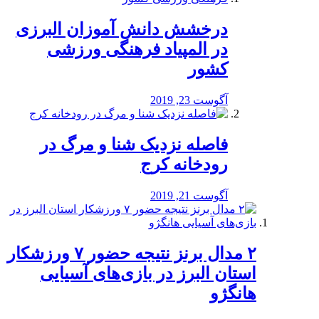
درخشش دانش آموزان البرزی
در المپیاد فرهنگی ورزشی
کشور
آگوست 23, 2019
️فاصله نزدیک شنا و مرگ در
رودخانه کرج
آگوست 21, 2019
۲ مدال برنز نتیجه حضور ۷ ورزشکار
استان البرز در بازی‌های آسیایی
هانگژو