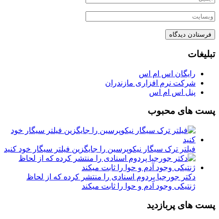
تبلیغات
رایگان اس ام اس
شرکت نرم افزاری مازندران
پنل اس ام اس
پست های محبوب
فیلتر ترک سیگار نیکوپرسین را جایگزین فیلتر سیگار خود کنید
دکتر جورجیا پردوم اسنادی را منتشر کرده که از لحاظ
ژنتیکی وجود آدم و حوا را ثابت میکند
پست های پربازدید