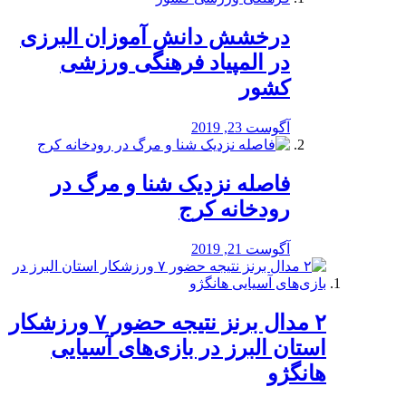
درخشش دانش آموزان البرزی
در المپیاد فرهنگی ورزشی
کشور
آگوست 23, 2019
️فاصله نزدیک شنا و مرگ در
رودخانه کرج
آگوست 21, 2019
۲ مدال برنز نتیجه حضور ۷ ورزشکار
استان البرز در بازی‌های آسیایی
هانگژو