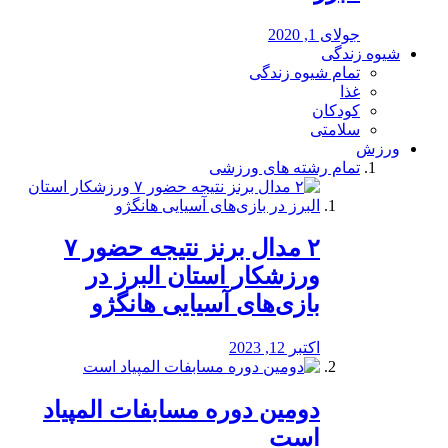
جولای 1, 2020
شیوه زندگی
تمام شیوه زندگی
غذا
کودکان
سلامتی
ورزش
تمام رشته های ورزشی
۲ مدال برنز نتیجه حضور ۷
ورزشکار استان البرز در
بازی‌های آسیایی هانگژو
اکتبر 12, 2023
دومین دوره مسابفات المپیاد
است