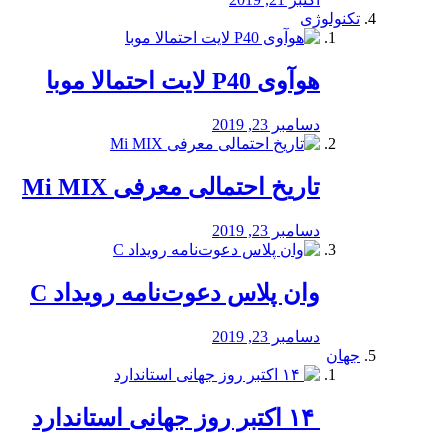
تکنولوژی
هوآوی P40 لایت احتمالا موبا
دسامبر 23, 2019
تاریخ احتمالی معرفی Mi MIX
دسامبر 23, 2019
وان پلاس دعوت‌نامه رویداد C
دسامبر 23, 2019
جهان
‏ ۱۴ اکتبر روز جهانی استاندارد