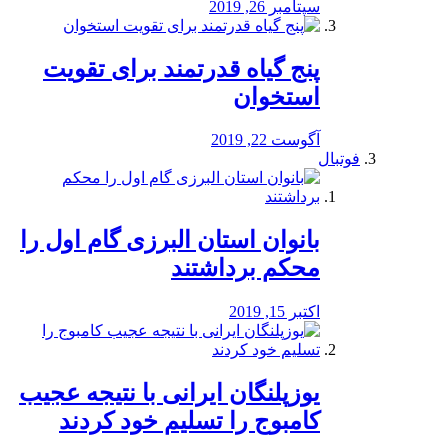
سپتامبر 26, 2019
پنج گیاه قدرتمند برای تقویت
استخوان
آگوست 22, 2019
فوتبال
بانوان استان البرزی گام اول را
محكم برداشتند
اکتبر 15, 2019
یوزپلنگان ایرانی با نتیجه عجیب
کامبوج را تسلیم خود کردند