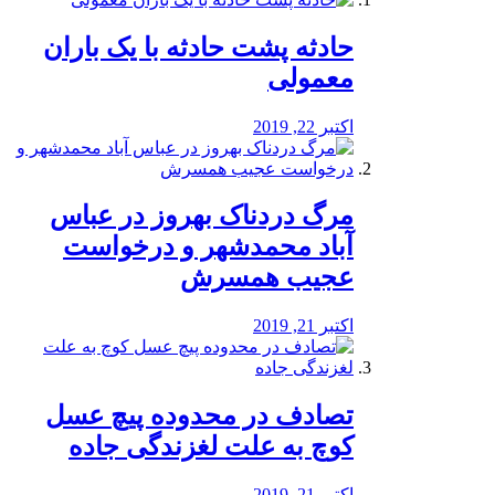
️حادثه پشت حادثه با یک باران
معمولی
اکتبر 22, 2019
مرگ دردناک بهروز در عباس
آباد محمدشهر و درخواست
عجیب همسرش
اکتبر 21, 2019
تصادف در محدوده پیچ عسل
کوچ به علت لغزندگی جاده
اکتبر 21, 2019