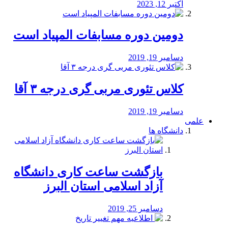
اکتبر 12, 2023
دومین دوره مسابفات المپیاد است
دسامبر 19, 2019
کلاس تئوری مربی گری درجه ۳ آقا
دسامبر 19, 2019
علمی
دانشگاه ها
بازگشت ساعت کاری دانشگاه
آزاد اسلامی استان البرز
دسامبر 25, 2019