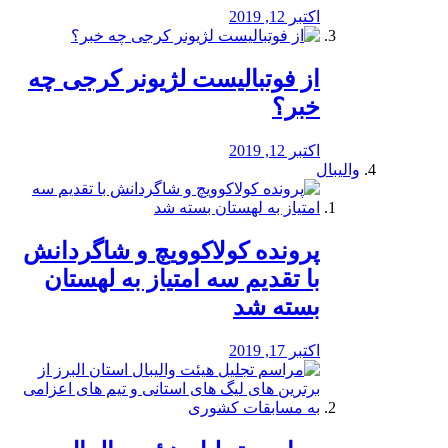
اکتبر 12, 2019
از فوتبالیست لژیونر کرجی چه
خبر؟
اکتبر 12, 2019
والیبال
پرونده کولاکوویچ و شاگردانش
با تقدیم سه امتیاز به لهستان
بسته شد
اکتبر 17, 2019