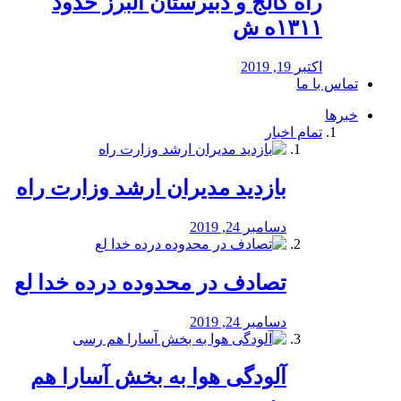
راه كالج و دبيرستان البرز حدود
۱۳۱۱ه ش
اکتبر 19, 2019
تماس با ما
خبرها
تمام اخبار
بازدید مدیران ارشد وزارت راه
دسامبر 24, 2019
تصادف در محدوده درده خدا لع
دسامبر 24, 2019
آلودگی هوا به بخش آسارا هم