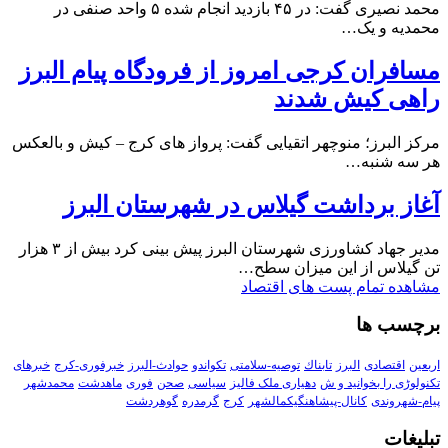
محمد نصیری گفت: در ۴۵ بازدید انجام شده ۵ واحد صنفی در
محمدیه و یک…
مسافران کرجی امروز از فرودگاه پیام البرز
راهی کیش شدند
مرکز البرز؛ منوچهر اتقیایی گفت: پرواز های کرج – کیش و بالعکس
هر سه شنبه…
آغاز برداشت گیلاس در شهرستان البرز
مدیر جهاد کشاورزی شهرستان البرز پیش بینی کرد بیش از ۳ هزار
تن گیلاس از این میزان سطح…
مشاهده تمام پست های اقتصاد
برچسب ها
اربعین
اقتصادی
البرز
تابناك
توصیه-سلامتی
تکواندو
حوادث-البرز
خبرفوری-کرج
خبرهای
تکنولوڑی را بخوانید و ش
دهیاری ملک فالیز
سیاسی
صحن
فوری
ماهدشت
محمدشهر
پیام-شهروندی
کانال-پیشاهنگیکمالشهر
کرج
گرمدره
گوهردشت
تبلیغات