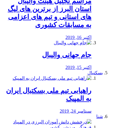
مراسم تجلیل هیئت والیبال
استان البرز از برترین های لیگ
های استانی و تیم های اعزامی
به مسابقات کشوری
اکتبر 16, 2019
جام جهانی والیبال
اکتبر 15, 2019
بسکتبال
راهیابی تیم ملی بسکتبال ایران
به المپیک
سپتامبر 24, 2019
شنا