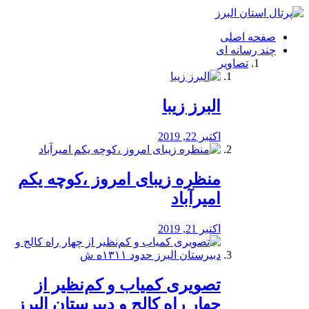
فصد
خون
صفحه اصلی
شرق
چند رسانه ای
تهران
تصاویر
خشکشویی
تصفیه
آب
البرز زیبا
طراحی
سایت
و
اکتبر 22, 2019
سئو
vip
منظره‌‌ زیبای امروز ،کوچه یکم
امیرآباد
اکتبر 21, 2019
️تصویری کمیاب و کم‌نظیر از
چهار راه كالج و دبيرستان البرز