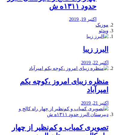
حدود ۱۳۱۱ه ش
اکتبر 19, 2019
موزیک
ویدئو
البرز زیبا
اکتبر 22, 2019
منظره‌‌ زیبای امروز ،کوچه یکم
امیرآباد
اکتبر 21, 2019
️تصویری کمیاب و کم‌نظیر از چهار