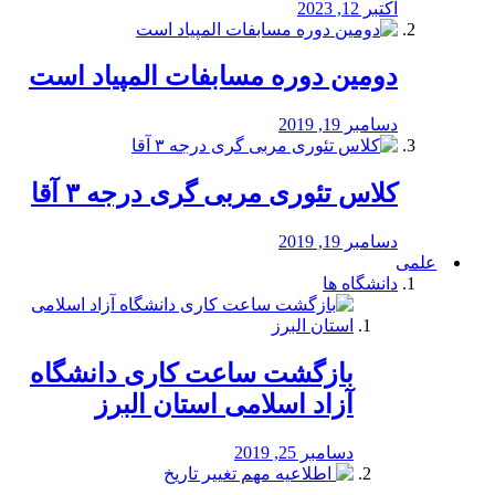
اکتبر 12, 2023
دومین دوره مسابفات المپیاد است
دسامبر 19, 2019
کلاس تئوری مربی گری درجه ۳ آقا
دسامبر 19, 2019
علمی
دانشگاه ها
بازگشت ساعت کاری دانشگاه
آزاد اسلامی استان البرز
دسامبر 25, 2019