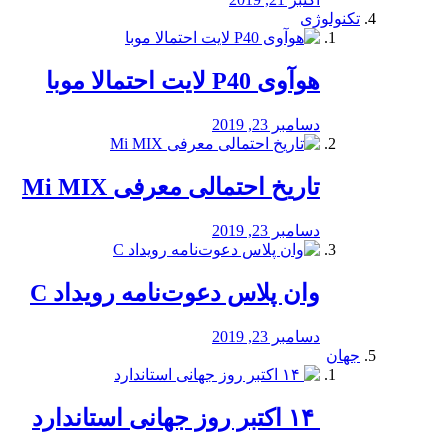
تکنولوژی
هوآوی P40 لایت احتمالا موبا
دسامبر 23, 2019
تاریخ احتمالی معرفی Mi MIX
دسامبر 23, 2019
وان پلاس دعوت‌نامه رویداد C
دسامبر 23, 2019
جهان
‏ ۱۴ اکتبر روز جهانی استاندارد