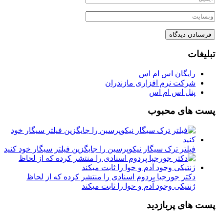
تبلیغات
رایگان اس ام اس
شرکت نرم افزاری مازندران
پنل اس ام اس
پست های محبوب
فیلتر ترک سیگار نیکوپرسین را جایگزین فیلتر سیگار خود کنید
دکتر جورجیا پردوم اسنادی را منتشر کرده که از لحاظ
ژنتیکی وجود آدم و حوا را ثابت میکند
پست های پربازدید