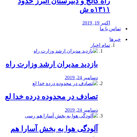
راه كالج و دبيرستان البرز حدود
۱۳۱۱ه ش
اکتبر 19, 2019
تماس با ما
خبرها
تمام اخبار
بازدید مدیران ارشد وزارت راه
دسامبر 24, 2019
تصادف در محدوده درده خدا لع
دسامبر 24, 2019
آلودگی هوا به بخش آسارا هم