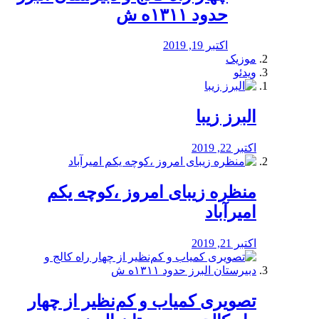
حدود ۱۳۱۱ه ش
اکتبر 19, 2019
موزیک
ویدئو
البرز زیبا
اکتبر 22, 2019
منظره‌‌ زیبای امروز ،کوچه یکم
امیرآباد
اکتبر 21, 2019
️تصویری کمیاب و کم‌نظیر از چهار