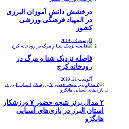
درخشش دانش آموزان البرزی
در المپیاد فرهنگی ورزشی
کشور
آگوست 23, 2019
️فاصله نزدیک شنا و مرگ در
رودخانه کرج
آگوست 21, 2019
۲ مدال برنز نتیجه حضور ۷ ورزشکار
استان البرز در بازی‌های آسیایی
هانگژو