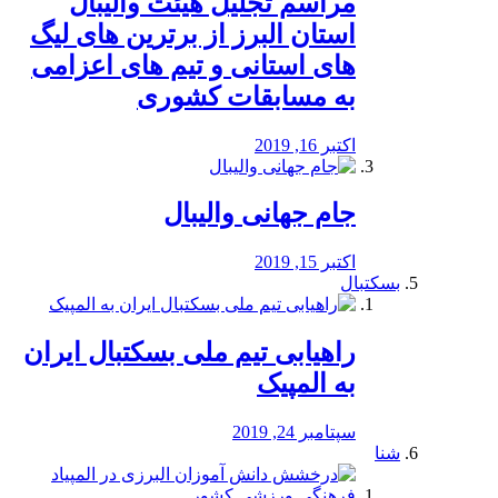
مراسم تجلیل هیئت والیبال
استان البرز از برترین های لیگ
های استانی و تیم های اعزامی
به مسابقات کشوری
اکتبر 16, 2019
جام جهانی والیبال
اکتبر 15, 2019
بسکتبال
راهیابی تیم ملی بسکتبال ایران
به المپیک
سپتامبر 24, 2019
شنا