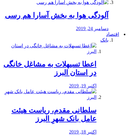
آلودگی هوا به بخش آسارا هم رسی
دسامبر 24, 2019
اقتصاد
بانک
️اعطا تسیهلات به مشاغل خانگی
در استان البرز
اکتبر 19, 2019
سلطانی مقدم، ریاست هیئت
عامل بانک شهرِ البرز
اکتبر 18, 2019