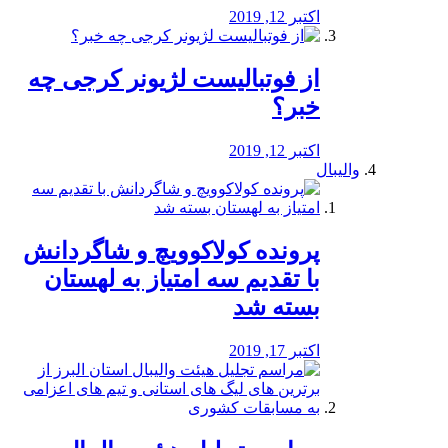
اکتبر 12, 2019
از فوتبالیست لژیونر کرجی چه
خبر؟
اکتبر 12, 2019
والیبال
پرونده کولاکوویچ و شاگردانش
با تقدیم سه امتیاز به لهستان
بسته شد
اکتبر 17, 2019