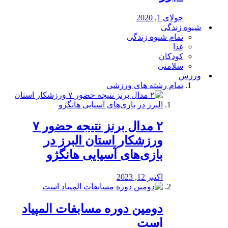
جولای 1, 2020
شیوه زندگی
تمام شیوه زندگی
غذا
کودکان
سلامتی
ورزش
تمام رشته های ورزشی
۲ مدال برنز نتیجه حضور ۷
ورزشکار استان البرز در
بازی‌های آسیایی هانگژو
اکتبر 12, 2023
دومین دوره مسابفات المپیاد
است