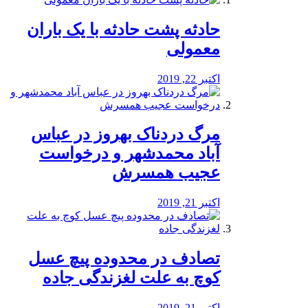
️حادثه پشت حادثه با یک باران
معمولی
اکتبر 22, 2019
مرگ دردناک بهروز در عباس
آباد محمدشهر و درخواست
عجیب همسرش
اکتبر 21, 2019
تصادف در محدوده پیچ عسل
کوچ به علت لغزندگی جاده
اکتبر 21, 2019