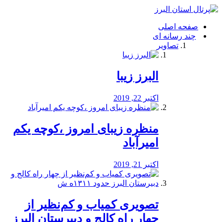
فصد
خون
صفحه اصلی
شرق
چند رسانه ای
تهران
تصاویر
خشکشویی
تصفیه
آب
البرز زیبا
طراحی
سایت
و
اکتبر 22, 2019
سئو
vip
منظره‌‌ زیبای امروز ،کوچه یکم
امیرآباد
اکتبر 21, 2019
️تصویری کمیاب و کم‌نظیر از
چهار راه كالج و دبيرستان البرز