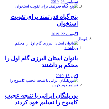
سپتامبر 26, 2019
پنج گیاه قدرتمند برای تقویت
استخوان
آگوست 22, 2019
فوتبال
بانوان استان البرزی گام اول را
محكم برداشتند
اکتبر 15, 2019
یوزپلنگان ایرانی با نتیجه عجیب
کامبوج را تسلیم خود کردند