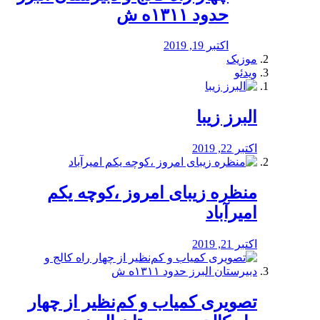
حدود ۱۳۱۱ه ش
اکتبر 19, 2019
موزیک
ویدئو
البرز زیبا
اکتبر 22, 2019
منظره‌‌ زیبای امروز ،کوچه یکم
امیرآباد
اکتبر 21, 2019
️تصویری کمیاب و کم‌نظیر از چهار