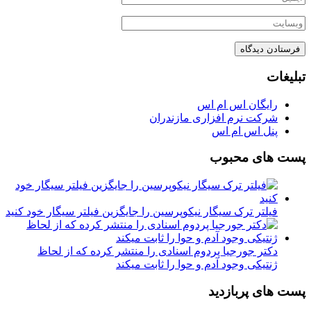
تبلیغات
رایگان اس ام اس
شرکت نرم افزاری مازندران
پنل اس ام اس
پست های محبوب
فیلتر ترک سیگار نیکوپرسین را جایگزین فیلتر سیگار خود کنید
دکتر جورجیا پردوم اسنادی را منتشر کرده که از لحاظ
ژنتیکی وجود آدم و حوا را ثابت میکند
پست های پربازدید