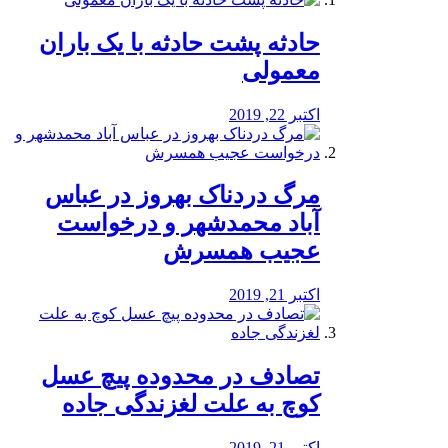
️حادثه پشت حادثه با یک باران
معمولی
اکتبر 22, 2019
مرگ دردناک بهروز در عباس
آباد محمدشهر و درخواست
عجیب همسرش
اکتبر 21, 2019
تصادف در محدوده پیچ عسل
کوچ به علت لغزندگی جاده
اکتبر 21, 2019