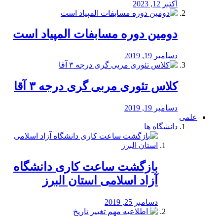
اکتبر 12, 2023
دومین دوره مسابفات المپیاد است
دسامبر 19, 2019
کلاس تئوری مربی گری درجه ۳ آقا
دسامبر 19, 2019
علمی
دانشگاه ها
بازگشت ساعت کاری دانشگاه
آزاد اسلامی استان البرز
دسامبر 25, 2019