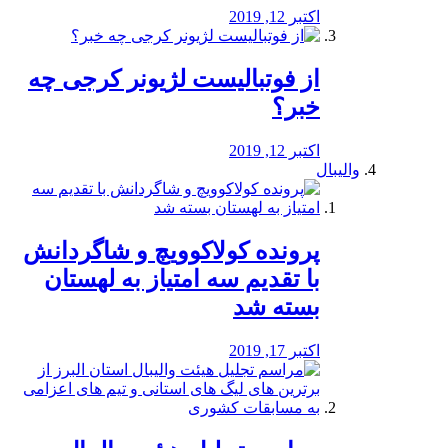
اکتبر 12, 2019
از فوتبالیست لژیونر کرجی چه
خبر؟
اکتبر 12, 2019
والیبال
پرونده کولاکوویچ و شاگردانش
با تقدیم سه امتیاز به لهستان
بسته شد
اکتبر 17, 2019