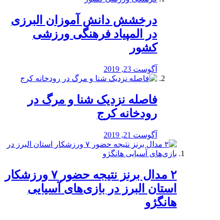
درخشش دانش آموزان البرزی
در المپیاد فرهنگی ورزشی
کشور
آگوست 23, 2019
️فاصله نزدیک شنا و مرگ در
رودخانه کرج
آگوست 21, 2019
۲ مدال برنز نتیجه حضور ۷ ورزشکار
استان البرز در بازی‌های آسیایی
هانگژو