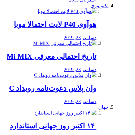
تکنولوژی
هوآوی P40 لایت احتمالا موبا
دسامبر 23, 2019
تاریخ احتمالی معرفی Mi MIX
دسامبر 23, 2019
وان پلاس دعوت‌نامه رویداد C
دسامبر 23, 2019
جهان
‏ ۱۴ اکتبر روز جهانی استاندارد