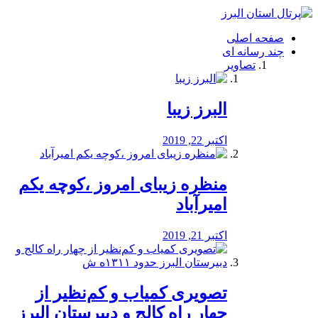
فصد
خون
صفحه اصلی
شرق
چند رسانه ای
تهران
تصاویر
خشکشویی
تصفیه
آب
البرز زیبا
طراحی
سایت
و
اکتبر 22, 2019
سئو
vip
منظره‌‌ زیبای امروز ،کوچه یکم
امیرآباد
اکتبر 21, 2019
️تصویری کمیاب و کم‌نظیر از
چهار راه كالج و دبيرستان البرز