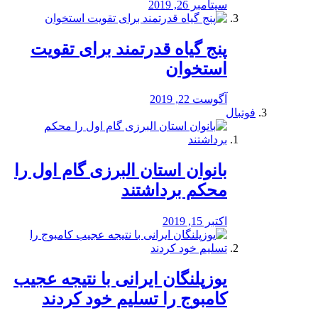
سپتامبر 26, 2019
پنج گیاه قدرتمند برای تقویت
استخوان
آگوست 22, 2019
فوتبال
بانوان استان البرزی گام اول را
محكم برداشتند
اکتبر 15, 2019
یوزپلنگان ایرانی با نتیجه عجیب
کامبوج را تسلیم خود کردند