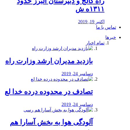
راه كالج و دبيرستان البرز حدود
۱۳۱۱ه ش
اکتبر 19, 2019
تماس با ما
خبرها
تمام اخبار
بازدید مدیران ارشد وزارت راه
دسامبر 24, 2019
تصادف در محدوده درده خدا لع
دسامبر 24, 2019
آلودگی هوا به بخش آسارا هم