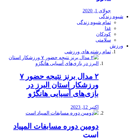
جولای 1, 2020
شیوه زندگی
تمام شیوه زندگی
غذا
کودکان
سلامتی
ورزش
تمام رشته های ورزشی
۲ مدال برنز نتیجه حضور ۷
ورزشکار استان البرز در
بازی‌های آسیایی هانگژو
اکتبر 12, 2023
دومین دوره مسابفات المپیاد
است