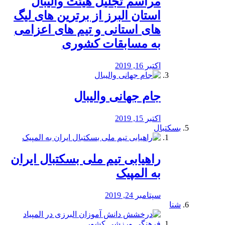
مراسم تجلیل هیئت والیبال
استان البرز از برترین های لیگ
های استانی و تیم های اعزامی
به مسابقات کشوری
اکتبر 16, 2019
جام جهانی والیبال
اکتبر 15, 2019
بسکتبال
راهیابی تیم ملی بسکتبال ایران
به المپیک
سپتامبر 24, 2019
شنا