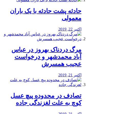
️حادثه پشت حادثه با یک باران
معمولی
اکتبر 22, 2019
مرگ دردناک بهروز در عباس
آباد محمدشهر و درخواست
عجیب همسرش
اکتبر 21, 2019
تصادف در محدوده پیچ عسل
کوچ به علت لغزندگی جاده
اکتبر 21, 2019