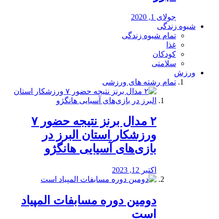
جولای 1, 2020
شیوه زندگی
تمام شیوه زندگی
غذا
کودکان
سلامتی
ورزش
تمام رشته های ورزشی
۲ مدال برنز نتیجه حضور ۷
ورزشکار استان البرز در
بازی‌های آسیایی هانگژو
اکتبر 12, 2023
دومین دوره مسابفات المپیاد
است