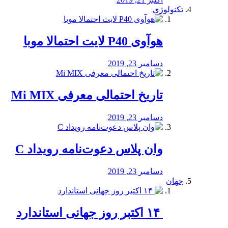
تکنولوژی
هوآوی P40 لایت احتمالا موبا
دسامبر 23, 2019
تاریخ احتمالی معرفی Mi MIX
دسامبر 23, 2019
وان پلاس دعوت‌نامه رویداد C
دسامبر 23, 2019
جهان
‏ ۱۴ اکتبر روز جهانی استاندارد