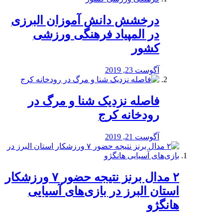
درخشش دانش آموزان البرزی
در المپیاد فرهنگی ورزشی
کشور
آگوست 23, 2019
️فاصله نزدیک شنا و مرگ در
رودخانه کرج
آگوست 21, 2019
۲ مدال برنز نتیجه حضور ۷ ورزشکار
استان البرز در بازی‌های آسیایی
هانگژو