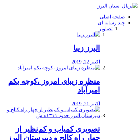
فصد
خون
صفحه اصلی
شرق
چند رسانه ای
تهران
تصاویر
خشکشویی
تصفیه
آب
البرز زیبا
طراحی
سایت
و
اکتبر 22, 2019
سئو
vip
منظره‌‌ زیبای امروز ،کوچه یکم
امیرآباد
اکتبر 21, 2019
️تصویری کمیاب و کم‌نظیر از
چهار راه كالج و دبيرستان البرز