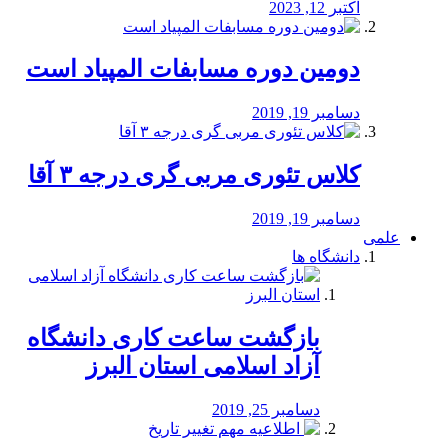
اکتبر 12, 2023
دومین دوره مسابفات المپیاد است
دسامبر 19, 2019
کلاس تئوری مربی گری درجه ۳ آقا
دسامبر 19, 2019
علمی
دانشگاه ها
بازگشت ساعت کاری دانشگاه
آزاد اسلامی استان البرز
دسامبر 25, 2019