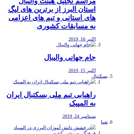
مراسم تجلیل هیئت والیبال
استان البرز از برترین های لیگ
های استانی و تیم های اعزامی
به مسابقات کشوری
اکتبر 16, 2019
جام جهانی والیبال
اکتبر 15, 2019
بسکتبال
راهیابی تیم ملی بسکتبال ایران
به المپیک
سپتامبر 24, 2019
شنا