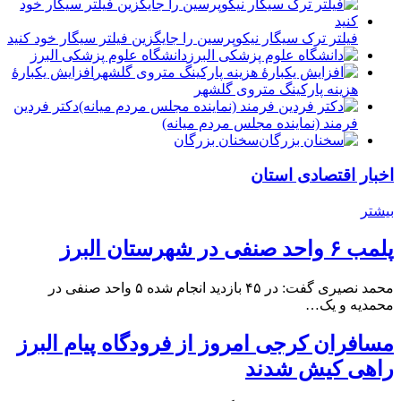
فیلتر ترک سیگار نیکوپرسین را جایگزین فیلتر سیگار خود کنید
دانشگاه علوم پزشکی البرز
افزایش یکبارۀ
هزینه پارکینگ متروی گلشهر
دكتر فردين
فرمند (نماينده مجلس مردم میانه)
سخنان بزرگان
اخبار اقتصادی استان
بیشتر
پلمب ۶ واحد صنفی در شهرستان البرز
محمد نصیری گفت: در ۴۵ بازدید انجام شده ۵ واحد صنفی در
محمدیه و یک…
مسافران کرجی امروز از فرودگاه پیام البرز
راهی کیش شدند