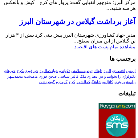
مرکز البرز؛ منوچهر اتقیایی گفت: پرواز های کرج – کیش و بالعکس
هر سه شنبه…
آغاز برداشت گیلاس در شهرستان البرز
مدیر جهاد کشاورزی شهرستان البرز پیش بینی کرد بیش از ۳ هزار
تن گیلاس از این میزان سطح…
مشاهده تمام پست های اقتصاد
برچسب ها
اربعین
اقتصادی
البرز
تابناك
توصیه-سلامتی
تکواندو
حوادث-البرز
خبرفوری-کرج
خبرهای
تکنولوڑی را بخوانید و ش
دهیاری ملک فالیز
سیاسی
صحن
فوری
ماهدشت
محمدشهر
پیام-شهروندی
کانال-پیشاهنگیکمالشهر
کرج
گرمدره
گوهردشت
تبلیغات