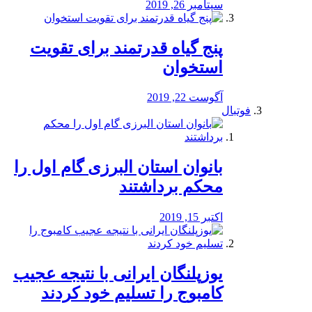
سپتامبر 26, 2019
پنج گیاه قدرتمند برای تقویت
استخوان
آگوست 22, 2019
فوتبال
بانوان استان البرزی گام اول را
محكم برداشتند
اکتبر 15, 2019
یوزپلنگان ایرانی با نتیجه عجیب
کامبوج را تسلیم خود کردند