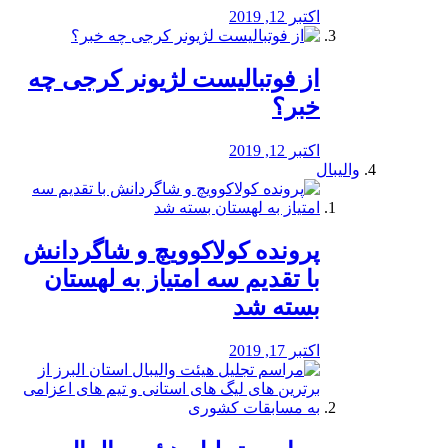
اکتبر 12, 2019
از فوتبالیست لژیونر کرجی چه
خبر؟
اکتبر 12, 2019
والیبال
پرونده کولاکوویچ و شاگردانش
با تقدیم سه امتیاز به لهستان
بسته شد
اکتبر 17, 2019