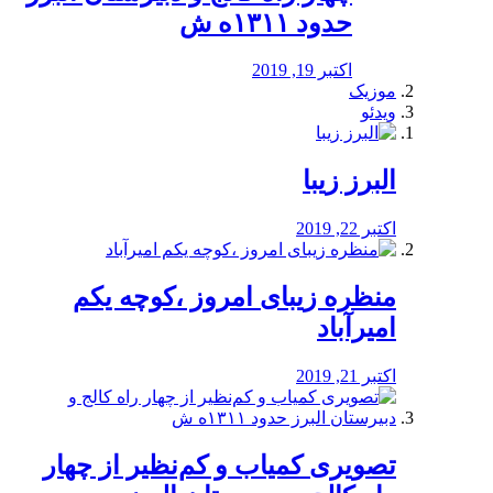
حدود ۱۳۱۱ه ش
اکتبر 19, 2019
موزیک
ویدئو
البرز زیبا
اکتبر 22, 2019
منظره‌‌ زیبای امروز ،کوچه یکم
امیرآباد
اکتبر 21, 2019
️تصویری کمیاب و کم‌نظیر از چهار