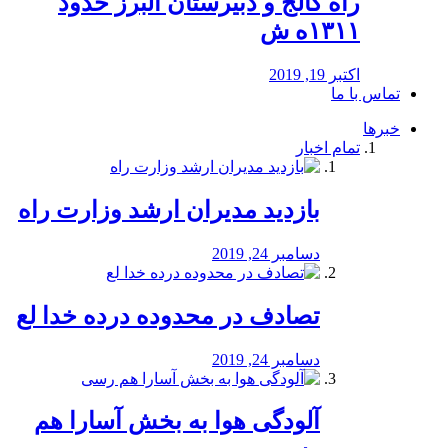
راه كالج و دبيرستان البرز حدود
۱۳۱۱ه ش
اکتبر 19, 2019
تماس با ما
خبرها
تمام اخبار
بازدید مدیران ارشد وزارت راه
دسامبر 24, 2019
تصادف در محدوده درده خدا لع
دسامبر 24, 2019
آلودگی هوا به بخش آسارا هم