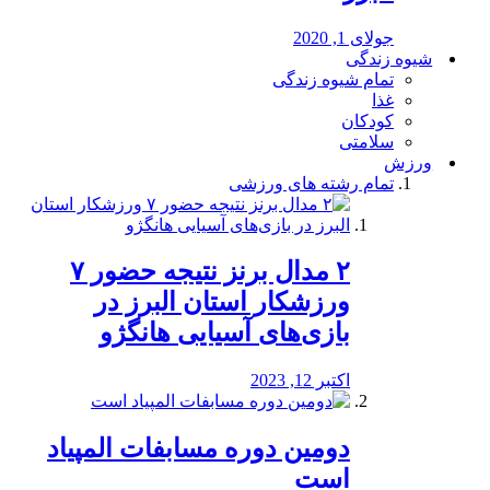
جولای 1, 2020
شیوه زندگی
تمام شیوه زندگی
غذا
کودکان
سلامتی
ورزش
تمام رشته های ورزشی
۲ مدال برنز نتیجه حضور ۷
ورزشکار استان البرز در
بازی‌های آسیایی هانگژو
اکتبر 12, 2023
دومین دوره مسابفات المپیاد
است