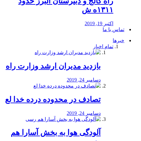
راه كالج و دبيرستان البرز حدود
۱۳۱۱ه ش
اکتبر 19, 2019
تماس با ما
خبرها
تمام اخبار
بازدید مدیران ارشد وزارت راه
دسامبر 24, 2019
تصادف در محدوده درده خدا لع
دسامبر 24, 2019
آلودگی هوا به بخش آسارا هم