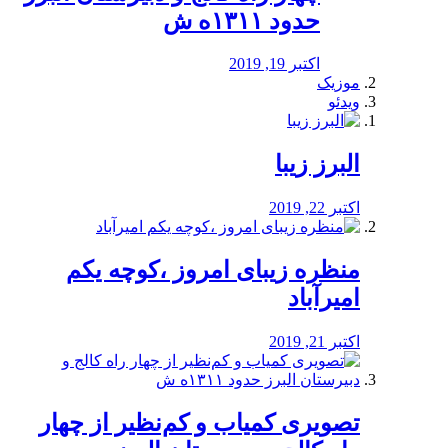
حدود ۱۳۱۱ه ش
اکتبر 19, 2019
موزیک
ویدئو
البرز زیبا
اکتبر 22, 2019
منظره‌‌ زیبای امروز ،کوچه یکم
امیرآباد
اکتبر 21, 2019
️تصویری کمیاب و کم‌نظیر از چهار