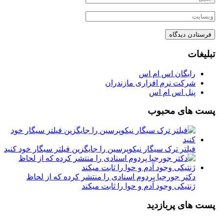
تبلیغات
رایگان اس ام اس
شرکت نرم افزاری مازندران
پنل اس ام اس
پست های محبوب
فیلتر ترک سیگار نیکوپرسین را جایگزین فیلتر سیگار خود کنید
دکتر جورجیا پردوم اسنادی را منتشر کرده که از لحاظ
ژنتیکی وجود آدم و حوا را ثابت میکند
پست های پربازدید