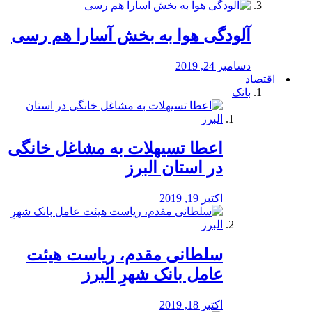
آلودگی هوا به بخش آسارا هم رسی
دسامبر 24, 2019
اقتصاد
بانک
️اعطا تسیهلات به مشاغل خانگی
در استان البرز
اکتبر 19, 2019
سلطانی مقدم، ریاست هیئت
عامل بانک شهرِ البرز
اکتبر 18, 2019