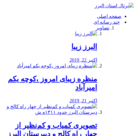
فصد
خون
صفحه اصلی
شرق
چند رسانه ای
تهران
تصاویر
خشکشویی
تصفیه
آب
البرز زیبا
طراحی
سایت
و
اکتبر 22, 2019
سئو
vip
منظره‌‌ زیبای امروز ،کوچه یکم
امیرآباد
اکتبر 21, 2019
️تصویری کمیاب و کم‌نظیر از
چهار راه كالج و دبيرستان البرز