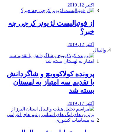
اکتبر 12, 2019
از فوتبالیست لژیونر کرجی چه
خبر؟
اکتبر 12, 2019
والیبال
پرونده کولاکوویچ و شاگردانش
با تقدیم سه امتیاز به لهستان
بسته شد
اکتبر 17, 2019