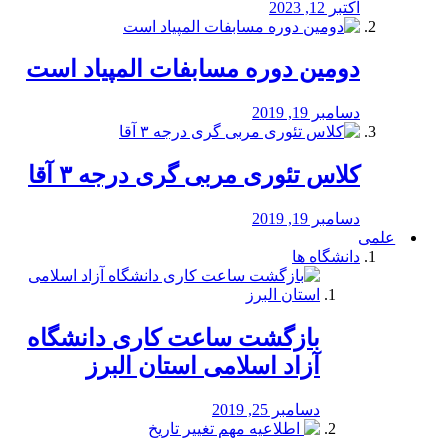
اکتبر 12, 2023
دومین دوره مسابفات المپیاد است
دسامبر 19, 2019
کلاس تئوری مربی گری درجه ۳ آقا
دسامبر 19, 2019
علمی
دانشگاه ها
بازگشت ساعت کاری دانشگاه
آزاد اسلامی استان البرز
دسامبر 25, 2019