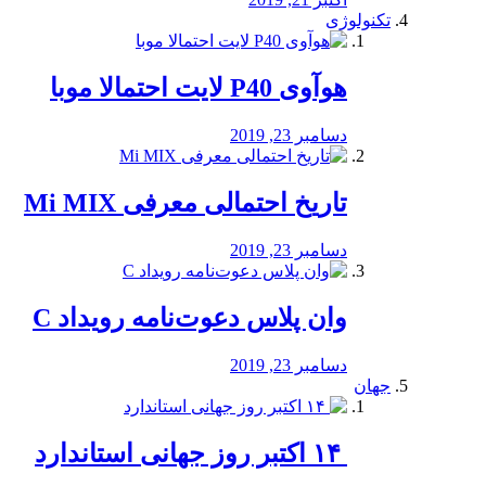
تکنولوژی
هوآوی P40 لایت احتمالا موبا
دسامبر 23, 2019
تاریخ احتمالی معرفی Mi MIX
دسامبر 23, 2019
وان پلاس دعوت‌نامه رویداد C
دسامبر 23, 2019
جهان
‏ ۱۴ اکتبر روز جهانی استاندارد