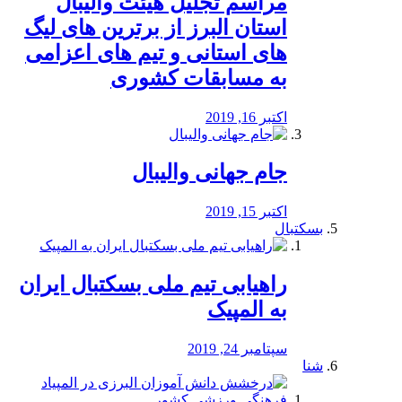
مراسم تجلیل هیئت والیبال
استان البرز از برترین های لیگ
های استانی و تیم های اعزامی
به مسابقات کشوری
اکتبر 16, 2019
جام جهانی والیبال
اکتبر 15, 2019
بسکتبال
راهیابی تیم ملی بسکتبال ایران
به المپیک
سپتامبر 24, 2019
شنا