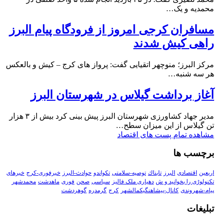
محمدیه و یک…
مسافران کرجی امروز از فرودگاه پیام البرز
راهی کیش شدند
مرکز البرز؛ منوچهر اتقیایی گفت: پرواز های کرج – کیش و بالعکس
هر سه شنبه…
آغاز برداشت گیلاس در شهرستان البرز
مدیر جهاد کشاورزی شهرستان البرز پیش بینی کرد بیش از ۳ هزار
تن گیلاس از این میزان سطح…
مشاهده تمام پست های اقتصاد
برچسب ها
اربعین
اقتصادی
البرز
تابناك
توصیه-سلامتی
تکواندو
حوادث-البرز
خبرفوری-کرج
خبرهای
تکنولوڑی را بخوانید و ش
دهیاری ملک فالیز
سیاسی
صحن
فوری
ماهدشت
محمدشهر
پیام-شهروندی
کانال-پیشاهنگیکمالشهر
کرج
گرمدره
گوهردشت
تبلیغات