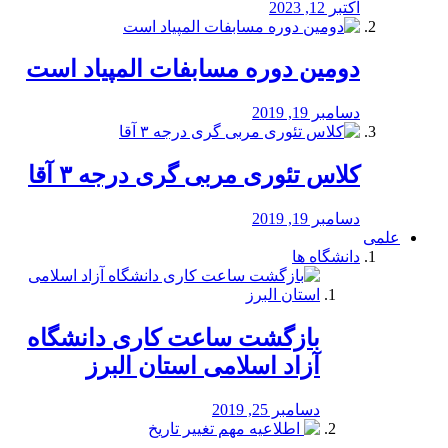
اکتبر 12, 2023
دومین دوره مسابفات المپیاد است
دسامبر 19, 2019
کلاس تئوری مربی گری درجه ۳ آقا
دسامبر 19, 2019
علمی
دانشگاه ها
بازگشت ساعت کاری دانشگاه
آزاد اسلامی استان البرز
دسامبر 25, 2019