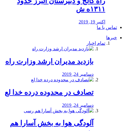
راه كالج و دبيرستان البرز حدود
۱۳۱۱ه ش
اکتبر 19, 2019
تماس با ما
خبرها
تمام اخبار
بازدید مدیران ارشد وزارت راه
دسامبر 24, 2019
تصادف در محدوده درده خدا لع
دسامبر 24, 2019
آلودگی هوا به بخش آسارا هم