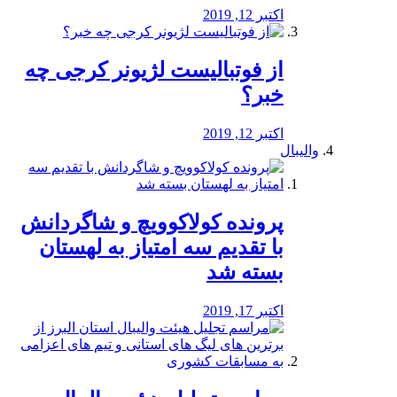
اکتبر 12, 2019
از فوتبالیست لژیونر کرجی چه
خبر؟
اکتبر 12, 2019
والیبال
پرونده کولاکوویچ و شاگردانش
با تقدیم سه امتیاز به لهستان
بسته شد
اکتبر 17, 2019