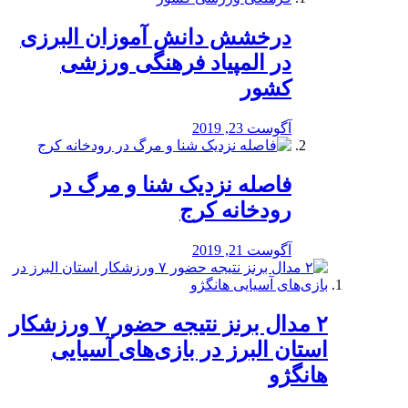
درخشش دانش آموزان البرزی
در المپیاد فرهنگی ورزشی
کشور
آگوست 23, 2019
️فاصله نزدیک شنا و مرگ در
رودخانه کرج
آگوست 21, 2019
۲ مدال برنز نتیجه حضور ۷ ورزشکار
استان البرز در بازی‌های آسیایی
هانگژو