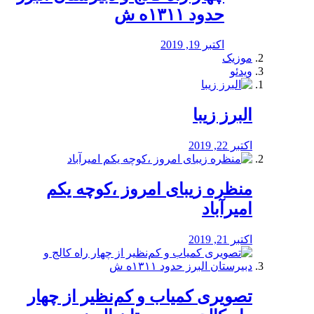
حدود ۱۳۱۱ه ش
اکتبر 19, 2019
موزیک
ویدئو
البرز زیبا
اکتبر 22, 2019
منظره‌‌ زیبای امروز ،کوچه یکم
امیرآباد
اکتبر 21, 2019
️تصویری کمیاب و کم‌نظیر از چهار