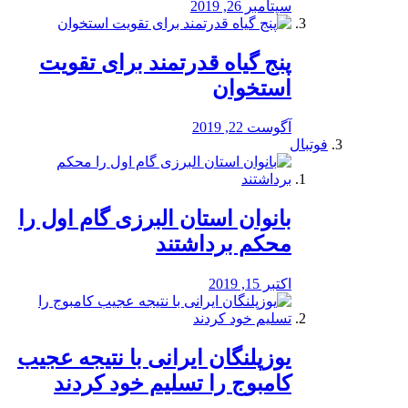
سپتامبر 26, 2019
پنج گیاه قدرتمند برای تقویت
استخوان
آگوست 22, 2019
فوتبال
بانوان استان البرزی گام اول را
محكم برداشتند
اکتبر 15, 2019
یوزپلنگان ایرانی با نتیجه عجیب
کامبوج را تسلیم خود کردند