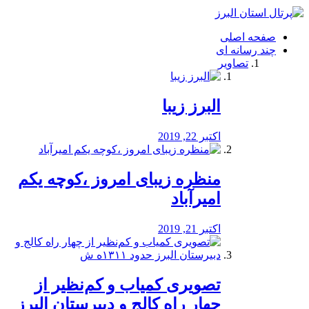
فصد
خون
صفحه اصلی
شرق
چند رسانه ای
تهران
تصاویر
خشکشویی
تصفیه
آب
البرز زیبا
طراحی
سایت
و
اکتبر 22, 2019
سئو
vip
منظره‌‌ زیبای امروز ،کوچه یکم
امیرآباد
اکتبر 21, 2019
️تصویری کمیاب و کم‌نظیر از
چهار راه كالج و دبيرستان البرز