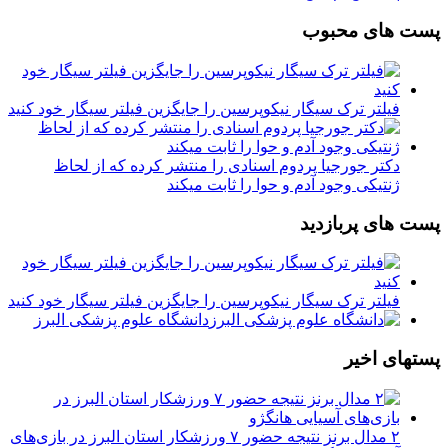
پست های محبوب
فیلتر ترک سیگار نیکوپرسین را جایگزین فیلتر سیگار خود کنید
دکتر جورجیا پردوم اسنادی را منتشر کرده که از لحاظ
ژنتیکی وجود آدم و حوا را ثابت میکند
پست های پربازدید
فیلتر ترک سیگار نیکوپرسین را جایگزین فیلتر سیگار خود کنید
دانشگاه علوم پزشکی البرز
پستهای اخیر
۲ مدال برنز نتیجه حضور ۷ ورزشکار استان البرز در بازی‌های