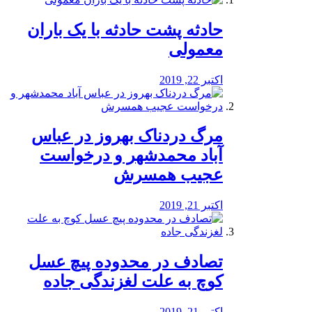
️حادثه پشت حادثه با یک باران
معمولی
اکتبر 22, 2019
مرگ دردناک بهروز در عباس
آباد محمدشهر و درخواست
عجیب همسرش
اکتبر 21, 2019
تصادف در محدوده پیچ عسل
کوچ به علت لغزندگی جاده
اکتبر 21, 2019