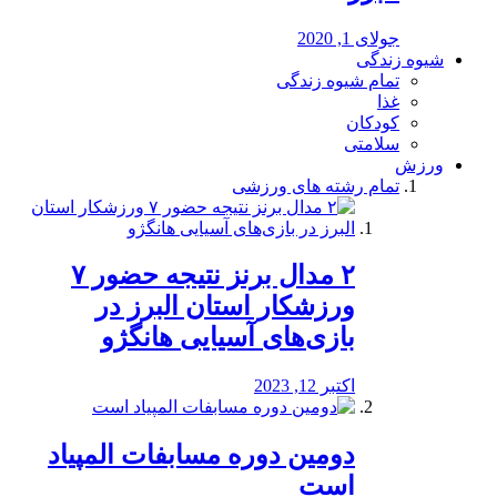
جولای 1, 2020
شیوه زندگی
تمام شیوه زندگی
غذا
کودکان
سلامتی
ورزش
تمام رشته های ورزشی
۲ مدال برنز نتیجه حضور ۷
ورزشکار استان البرز در
بازی‌های آسیایی هانگژو
اکتبر 12, 2023
دومین دوره مسابفات المپیاد
است