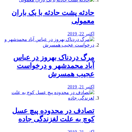
️حادثه پشت حادثه با یک باران
معمولی
اکتبر 22, 2019
مرگ دردناک بهروز در عباس
آباد محمدشهر و درخواست
عجیب همسرش
اکتبر 21, 2019
تصادف در محدوده پیچ عسل
کوچ به علت لغزندگی جاده
اکتبر 21, 2019