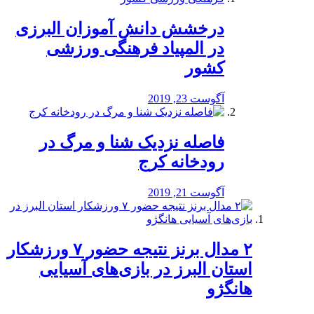
درخشش دانش آموزان البرزی
در المپیاد فرهنگی ورزشی
کشور
آگوست 23, 2019
️فاصله نزدیک شنا و مرگ در
رودخانه کرج
آگوست 21, 2019
۲ مدال برنز نتیجه حضور ۷ ورزشکار
استان البرز در بازی‌های آسیایی
هانگژو