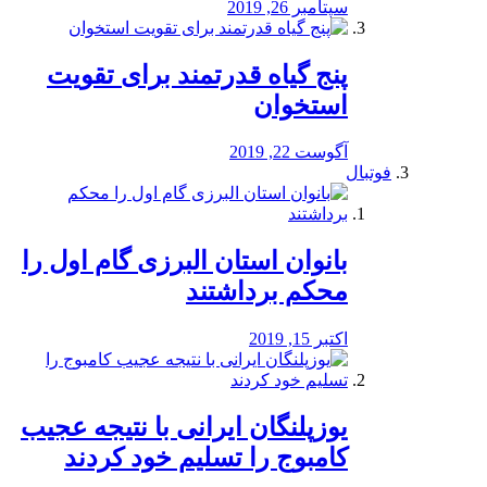
سپتامبر 26, 2019
پنج گیاه قدرتمند برای تقویت
استخوان
آگوست 22, 2019
فوتبال
بانوان استان البرزی گام اول را
محكم برداشتند
اکتبر 15, 2019
یوزپلنگان ایرانی با نتیجه عجیب
کامبوج را تسلیم خود کردند