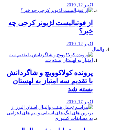
اکتبر 12, 2019
از فوتبالیست لژیونر کرجی چه
خبر؟
اکتبر 12, 2019
والیبال
پرونده کولاکوویچ و شاگردانش
با تقدیم سه امتیاز به لهستان
بسته شد
اکتبر 17, 2019