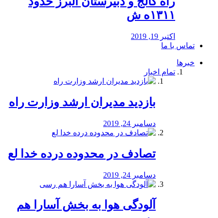
راه كالج و دبيرستان البرز حدود
۱۳۱۱ه ش
اکتبر 19, 2019
تماس با ما
خبرها
تمام اخبار
بازدید مدیران ارشد وزارت راه
دسامبر 24, 2019
تصادف در محدوده درده خدا لع
دسامبر 24, 2019
آلودگی هوا به بخش آسارا هم