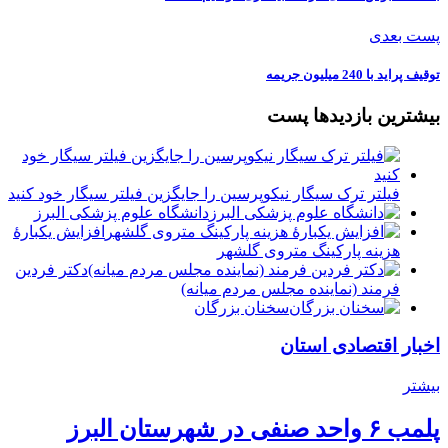
پست بعدی
توقیف پراید با 240 میلیون جریمه
بیشترین بازدیدها پست
فیلتر ترک سیگار نیکوپرسین را جایگزین فیلتر سیگار خود کنید
دانشگاه علوم پزشکی البرز
افزایش یکبارۀ
هزینه پارکینگ متروی گلشهر
دكتر فردين
فرمند (نماينده مجلس مردم میانه)
سخنان بزرگان
اخبار اقتصادی استان
بیشتر
پلمب ۶ واحد صنفی در شهرستان البرز