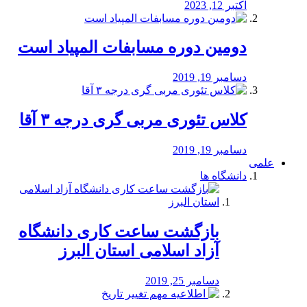
اکتبر 12, 2023
دومین دوره مسابفات المپیاد است
دسامبر 19, 2019
کلاس تئوری مربی گری درجه ۳ آقا
دسامبر 19, 2019
علمی
دانشگاه ها
بازگشت ساعت کاری دانشگاه
آزاد اسلامی استان البرز
دسامبر 25, 2019