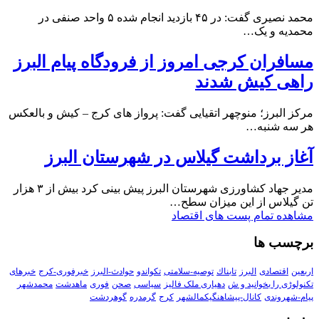
محمد نصیری گفت: در ۴۵ بازدید انجام شده ۵ واحد صنفی در
محمدیه و یک…
مسافران کرجی امروز از فرودگاه پیام البرز
راهی کیش شدند
مرکز البرز؛ منوچهر اتقیایی گفت: پرواز های کرج – کیش و بالعکس
هر سه شنبه…
آغاز برداشت گیلاس در شهرستان البرز
مدیر جهاد کشاورزی شهرستان البرز پیش بینی کرد بیش از ۳ هزار
تن گیلاس از این میزان سطح…
مشاهده تمام پست های اقتصاد
برچسب ها
اربعین
اقتصادی
البرز
تابناك
توصیه-سلامتی
تکواندو
حوادث-البرز
خبرفوری-کرج
خبرهای
تکنولوڑی را بخوانید و ش
دهیاری ملک فالیز
سیاسی
صحن
فوری
ماهدشت
محمدشهر
پیام-شهروندی
کانال-پیشاهنگیکمالشهر
کرج
گرمدره
گوهردشت