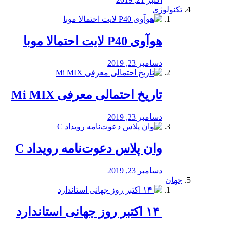
تکنولوژی
هوآوی P40 لایت احتمالا موبا
دسامبر 23, 2019
تاریخ احتمالی معرفی Mi MIX
دسامبر 23, 2019
وان پلاس دعوت‌نامه رویداد C
دسامبر 23, 2019
جهان
‏ ۱۴ اکتبر روز جهانی استاندارد