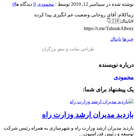
نوشته شده در
سپتامبر 12, 2019
توسط :
محمودی
0
دیدگاه ها
0
زیباکلام: آقای روحانی وضعیت غم انگیزی پیدا کرده
#تابناك🇮🇷👇
https://t.me/TabnakAlborz
خبرها
تابناك
درباره نویسنده
محمودی
یک پیشنهاد برای شما:
بازدید مدیران ارشد وزارت راه
بازدید مدیران ارشد وزارت راه و شهرسازی به همراه رئیس شرکت
توسعه و رئیس فدراسیون…