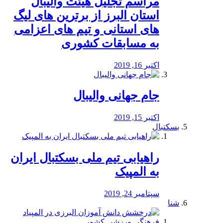
مراسم تجلیل هیئت والیبال
استان البرز از برترین های لیگ
های استانی و تیم های اعزامی
به مسابقات کشوری
اکتبر 16, 2019
جام جهانی والیبال
اکتبر 15, 2019
بسکتبال
راهیابی تیم ملی بسکتبال ایران
به المپیک
سپتامبر 24, 2019
شنا