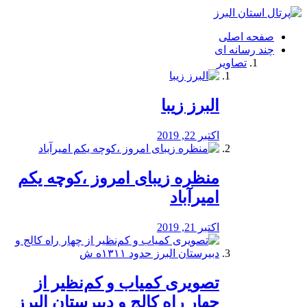
فصد
خون
صفحه اصلی
شرق
چند رسانه ای
تهران
تصاویر
خشکشویی
تصفیه
آب
البرز زیبا
طراحی
سایت
و
اکتبر 22, 2019
سئو
vip
منظره‌‌ زیبای امروز ،کوچه یکم
امیرآباد
اکتبر 21, 2019
️تصویری کمیاب و کم‌نظیر از
چهار راه كالج و دبيرستان البرز