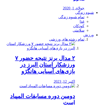
جولای 1, 2020
شیوه زندگی
تمام شیوه زندگی
غذا
کودکان
سلامتی
ورزش
تمام رشته های ورزشی
۲ مدال برنز نتیجه حضور ۷
ورزشکار استان البرز در
بازی‌های آسیایی هانگژو
اکتبر 12, 2023
دومین دوره مسابفات المپیاد
است