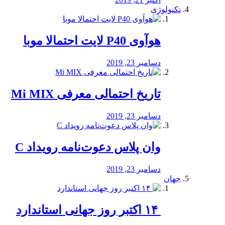
تکنولوژی
هوآوی P40 لایت احتمالا موبا
دسامبر 23, 2019
تاریخ احتمالی معرفی Mi MIX
دسامبر 23, 2019
وان پلاس دعوت‌نامه رویداد C
دسامبر 23, 2019
جهان
‏ ۱۴ اکتبر روز جهانی استاندارد