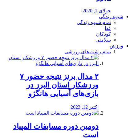
جولای 1, 2020
شیوه زندگی
تمام شیوه زندگی
غذا
کودکان
سلامتی
ورزش
تمام رشته های ورزشی
۲ مدال برنز نتیجه حضور ۷
ورزشکار استان البرز در
بازی‌های آسیایی هانگژو
اکتبر 12, 2023
دومین دوره مسابفات المپیاد
است