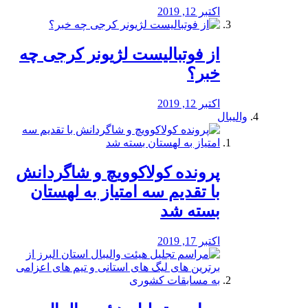
اکتبر 12, 2019
از فوتبالیست لژیونر کرجی چه
خبر؟
اکتبر 12, 2019
والیبال
پرونده کولاکوویچ و شاگردانش
با تقدیم سه امتیاز به لهستان
بسته شد
اکتبر 17, 2019