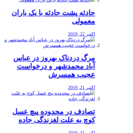
️حادثه پشت حادثه با یک باران
معمولی
اکتبر 22, 2019
مرگ دردناک بهروز در عباس
آباد محمدشهر و درخواست
عجیب همسرش
اکتبر 21, 2019
تصادف در محدوده پیچ عسل
کوچ به علت لغزندگی جاده
اکتبر 21, 2019