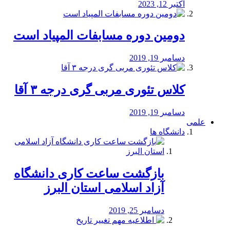
اکتبر 12, 2023
دومین دوره مسابفات المپیاد است
دسامبر 19, 2019
کلاس تئوری مربی گری درجه ۳ آقا
دسامبر 19, 2019
علمی
دانشگاه ها
بازگشت ساعت کاری دانشگاه
آزاد اسلامی استان البرز
دسامبر 25, 2019