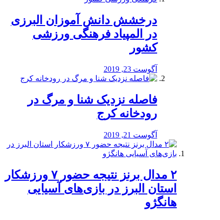
درخشش دانش آموزان البرزی
در المپیاد فرهنگی ورزشی
کشور
آگوست 23, 2019
️فاصله نزدیک شنا و مرگ در
رودخانه کرج
آگوست 21, 2019
۲ مدال برنز نتیجه حضور ۷ ورزشکار
استان البرز در بازی‌های آسیایی
هانگژو