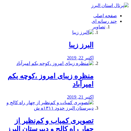
فصد
خون
صفحه اصلی
شرق
چند رسانه ای
تهران
تصاویر
خشکشویی
تصفیه
آب
البرز زیبا
طراحی
سایت
و
اکتبر 22, 2019
سئو
vip
منظره‌‌ زیبای امروز ،کوچه یکم
امیرآباد
اکتبر 21, 2019
️تصویری کمیاب و کم‌نظیر از
چهار راه كالج و دبيرستان البرز