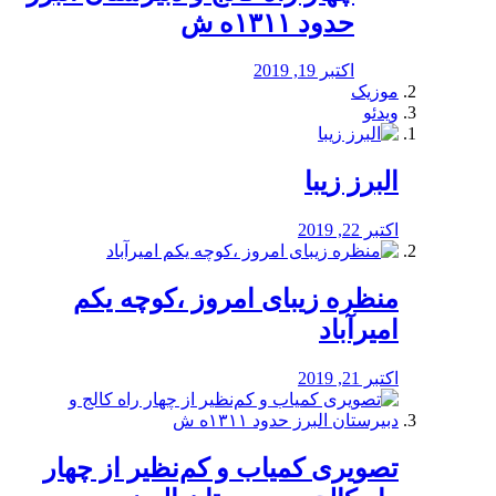
حدود ۱۳۱۱ه ش
اکتبر 19, 2019
موزیک
ویدئو
البرز زیبا
اکتبر 22, 2019
منظره‌‌ زیبای امروز ،کوچه یکم
امیرآباد
اکتبر 21, 2019
️تصویری کمیاب و کم‌نظیر از چهار