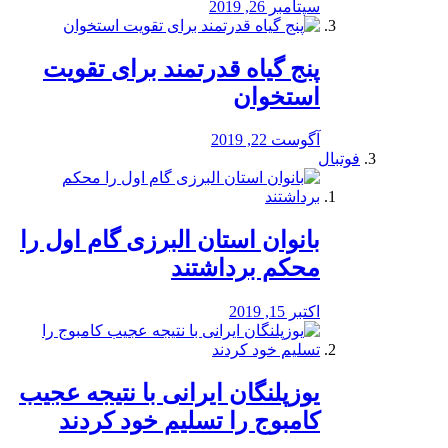
سپتامبر 26, 2019
پنج گیاه قدرتمند برای تقویت
استخوان
آگوست 22, 2019
فوتبال
بانوان استان البرزی گام اول را
محكم برداشتند
اکتبر 15, 2019
یوزپلنگان ایرانی با نتیجه عجیب
کامبوج را تسلیم خود کردند