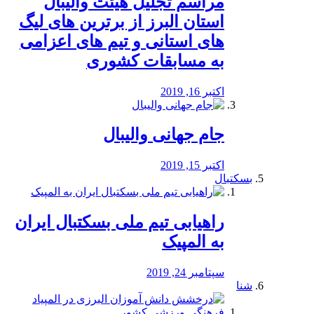
مراسم تجلیل هیئت والیبال
استان البرز از برترین های لیگ
های استانی و تیم های اعزامی
به مسابقات کشوری
اکتبر 16, 2019
جام جهانی والیبال
اکتبر 15, 2019
بسکتبال
راهیابی تیم ملی بسکتبال ایران
به المپیک
سپتامبر 24, 2019
شنا