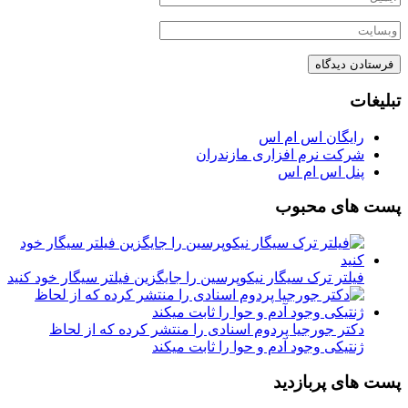
تبلیغات
رایگان اس ام اس
شرکت نرم افزاری مازندران
پنل اس ام اس
پست های محبوب
فیلتر ترک سیگار نیکوپرسین را جایگزین فیلتر سیگار خود کنید
دکتر جورجیا پردوم اسنادی را منتشر کرده که از لحاظ
ژنتیکی وجود آدم و حوا را ثابت میکند
پست های پربازدید