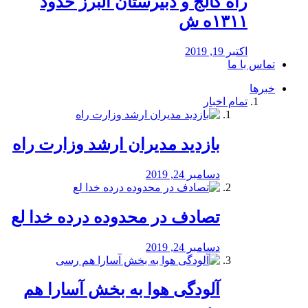
راه كالج و دبيرستان البرز حدود
۱۳۱۱ه ش
اکتبر 19, 2019
تماس با ما
خبرها
تمام اخبار
بازدید مدیران ارشد وزارت راه
دسامبر 24, 2019
تصادف در محدوده درده خدا لع
دسامبر 24, 2019
آلودگی هوا به بخش آسارا هم