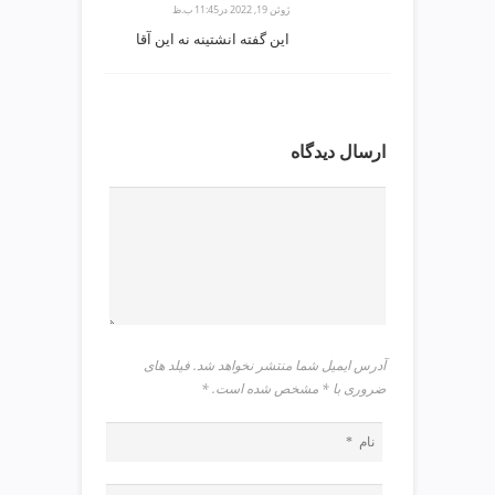
ژوئن 19, 2022 در11:45 ب.ظ
v
این گفته انشتینه نه این آقا
i
p
ارسال دیدگاه
آدرس ایمیل شما منتشر نخواهد شد. فیلد های
ضروری با * مشخص شده است.
*