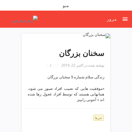
ف
منو
ص
د
مرور
خ
و
ن
ش
ر
سخنان بزرگان
ق
ت
نوشته شده در
اکتبر 22, 2019
2
ه
ر
زندگی سلام شماره 9 سخنان بزرگان
ا
ن
«موفقیت هایی که نصیب افراد صبور می شود،
همانهایی هستند که توسط افراد عجول رها شده
خ
اند » آنتونی رابینز
ش
ک
ش
خبرها
و
ی