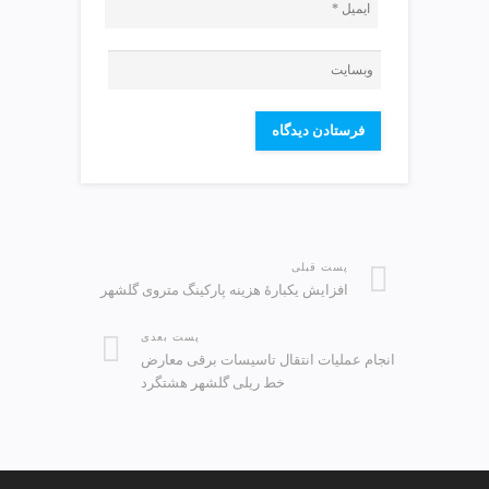
پست قبلی
افزایش یکبارۀ هزینه پارکینگ متروی گلشهر
پست بعدی
انجام عملیات انتقال تاسیسات برقی معارض
خط ریلی گلشهر هشتگرد