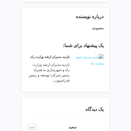
ی
ت
ص
درباره نویسنده
ف
ی
محمودی
ه
آ
یک پیشنهاد برای شما:
ب
ط
بازدید مدیران ارشد وزارت راه
ر
بازدید مدیران ارشد وزارت
ا
راه و شهرسازی به همراه
ح
رئیس شرکت توسعه و رئیس
ی
فدراسیون…
س
ا
ی
ت
یک دیدگاه
و
س
ئ
سعید
پاسخ
و