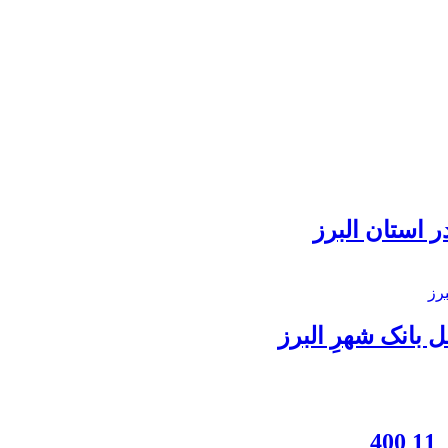
 استان البرز
بانک شهرِ البرز
4