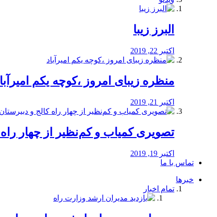
البرز زیبا
اکتبر 22, 2019
منظره‌‌ زیبای امروز ،کوچه یکم امیرآبا
اکتبر 21, 2019
️تصویری کمیاب و کم‌نظیر از چهار راه كالج
اکتبر 19, 2019
تماس با ما
خبرها
تمام اخبار