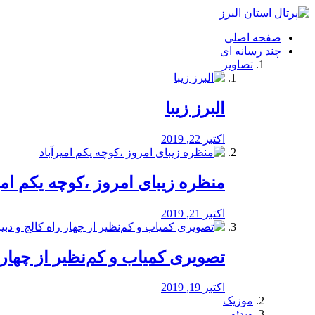
فصد
خون
صفحه اصلی
شرق
چند رسانه ای
تهران
تصاویر
خشکشویی
تصفیه
آب
البرز زیبا
طراحی
سایت
و
اکتبر 22, 2019
سئو
vip
منظره‌‌ زیبای امروز ،کوچه یکم امی
اکتبر 21, 2019
️تصویری کمیاب و کم‌نظیر از چهار راه 
اکتبر 19, 2019
موزیک
ویدئو