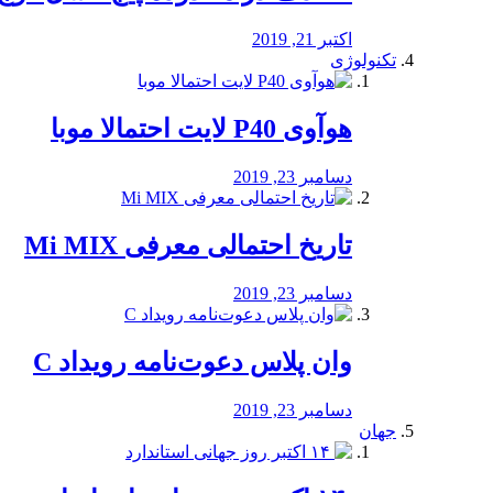
اکتبر 21, 2019
تکنولوژی
هوآوی P40 لایت احتمالا موبا
دسامبر 23, 2019
تاریخ احتمالی معرفی Mi MIX
دسامبر 23, 2019
وان پلاس دعوت‌نامه رویداد C
دسامبر 23, 2019
جهان