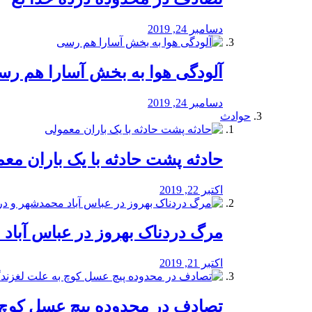
دسامبر 24, 2019
آلودگی هوا به بخش آسارا هم ر
دسامبر 24, 2019
حوادث
️حادثه پشت حادثه با یک باران مع
اکتبر 22, 2019
مرگ دردناک بهروز در عباس آب
اکتبر 21, 2019
تصادف در محدوده پیچ عسل کوچ 