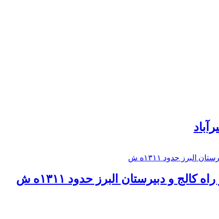
رآباد
كالج و دبيرستان البرز حدود ۱۳۱۱ه ش