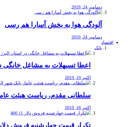
دسامبر 24, 2019
آلودگی هوا به بخش آسارا هم رسی
دسامبر 24, 2019
اقتصاد
بانک
️اعطا تسیهلات به مشاغل خانگی در
اکتبر 19, 2019
سلطانی مقدم، ریاست هیئت عامل 
اکتبر 18, 2019
تکرار قیمت چهارشنبه فروش دلار 11 00