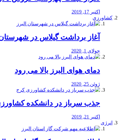
اکتبر 17, 2019
کشاورزی
آغاز برداشت گیلاس در شهرستان 
جولای 1, 2020
دمای هوای البرز بالا می رود
ژوئن 25, 2020
جذب سرباز در دانشکده کشاورز
اکتبر 21, 2019
انرژی