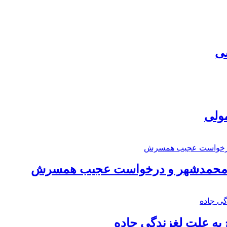
سی
مولی
اد محمدشهر و درخواست عجیب همسرش
به علت لغزندگی جاده