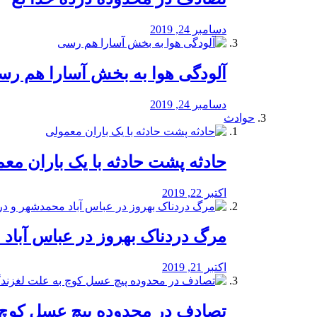
دسامبر 24, 2019
آلودگی هوا به بخش آسارا هم ر
دسامبر 24, 2019
حوادث
️حادثه پشت حادثه با یک باران مع
اکتبر 22, 2019
مرگ دردناک بهروز در عباس آب
اکتبر 21, 2019
تصادف در محدوده پیچ عسل کوچ 