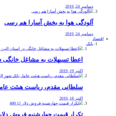
دسامبر 24, 2019
آلودگی هوا به بخش آسارا هم رسی
دسامبر 24, 2019
اقتصاد
بانک
️اعطا تسیهلات به مشاغل خانگی در
اکتبر 19, 2019
سلطانی مقدم، ریاست هیئت عامل 
اکتبر 18, 2019
تکرار قیمت چهارشنبه فروش دلار 11 00