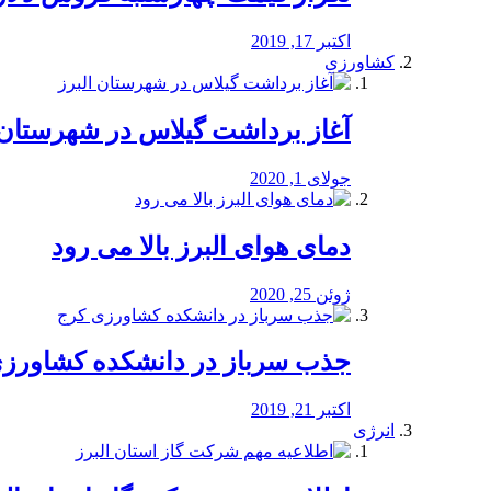
اکتبر 17, 2019
کشاورزی
آغاز برداشت گیلاس در شهرستان 
جولای 1, 2020
دمای هوای البرز بالا می رود
ژوئن 25, 2020
جذب سرباز در دانشکده کشاورز
اکتبر 21, 2019
انرژی