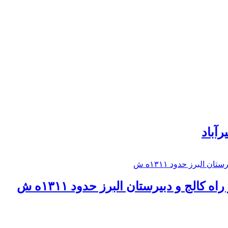
رآباد
كالج و دبيرستان البرز حدود ۱۳۱۱ه ش