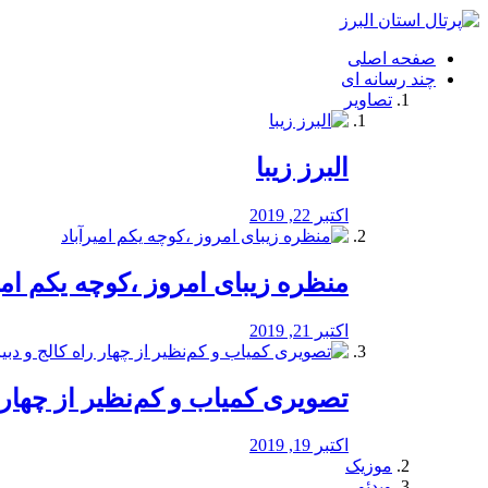
فصد
خون
صفحه اصلی
شرق
چند رسانه ای
تهران
تصاویر
خشکشویی
تصفیه
آب
البرز زیبا
طراحی
سایت
و
اکتبر 22, 2019
سئو
vip
منظره‌‌ زیبای امروز ،کوچه یکم امی
اکتبر 21, 2019
️تصویری کمیاب و کم‌نظیر از چهار راه 
اکتبر 19, 2019
موزیک
ویدئو