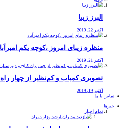
البرز زیبا
اکتبر 22, 2019
منظره‌‌ زیبای امروز ،کوچه یکم امیرآبا
اکتبر 21, 2019
️تصویری کمیاب و کم‌نظیر از چهار راه كالج
اکتبر 19, 2019
تماس با ما
خبرها
تمام اخبار