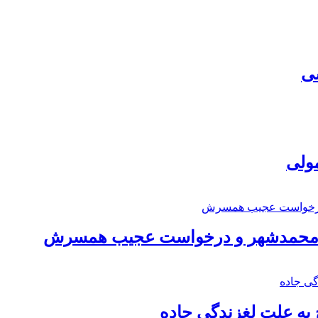
سی
مولی
اد محمدشهر و درخواست عجیب همسرش
به علت لغزندگی جاده