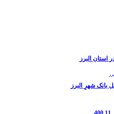
 استان البرز
بانک شهرِ البرز
4