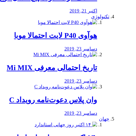
اکتبر 21, 2019
تکنولوژی
هوآوی P40 لایت احتمالا موبا
دسامبر 23, 2019
تاریخ احتمالی معرفی Mi MIX
دسامبر 23, 2019
وان پلاس دعوت‌نامه رویداد C
دسامبر 23, 2019
جهان