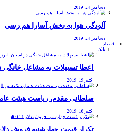
دسامبر 24, 2019
آلودگی هوا به بخش آسارا هم رسی
دسامبر 24, 2019
اقتصاد
بانک
️اعطا تسیهلات به مشاغل خانگی در
اکتبر 19, 2019
سلطانی مقدم، ریاست هیئت عامل 
اکتبر 18, 2019
تکرار قیمت چهارشنبه فروش دلار 11 00