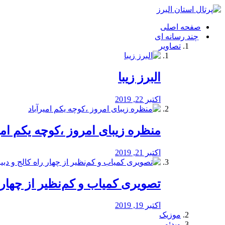
فصد
خون
صفحه اصلی
شرق
چند رسانه ای
تهران
تصاویر
خشکشویی
تصفیه
آب
البرز زیبا
طراحی
سایت
و
اکتبر 22, 2019
سئو
vip
منظره‌‌ زیبای امروز ،کوچه یکم امی
اکتبر 21, 2019
️تصویری کمیاب و کم‌نظیر از چهار راه 
اکتبر 19, 2019
موزیک
ویدئو