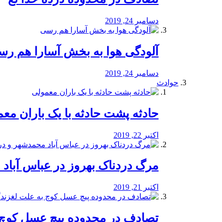
دسامبر 24, 2019
آلودگی هوا به بخش آسارا هم ر
دسامبر 24, 2019
حوادث
️حادثه پشت حادثه با یک باران مع
اکتبر 22, 2019
مرگ دردناک بهروز در عباس آب
اکتبر 21, 2019
تصادف در محدوده پیچ عسل کوچ 