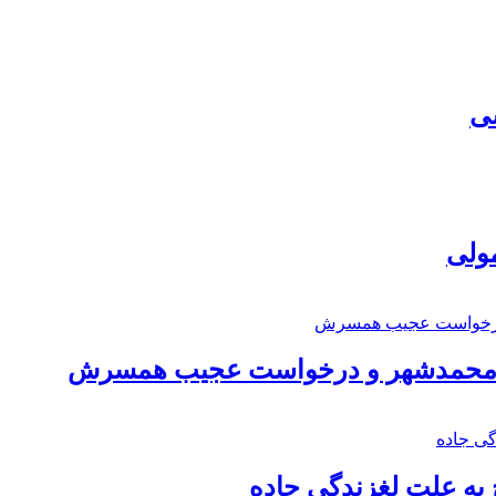
سی
مولی
اد محمدشهر و درخواست عجیب همسرش
به علت لغزندگی جاده