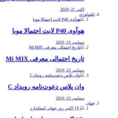
اکتبر 21, 2019
تکنولوژی
هوآوی P40 لایت احتمالا موبا
دسامبر 23, 2019
تاریخ احتمالی معرفی Mi MIX
دسامبر 23, 2019
وان پلاس دعوت‌نامه رویداد C
دسامبر 23, 2019
جهان