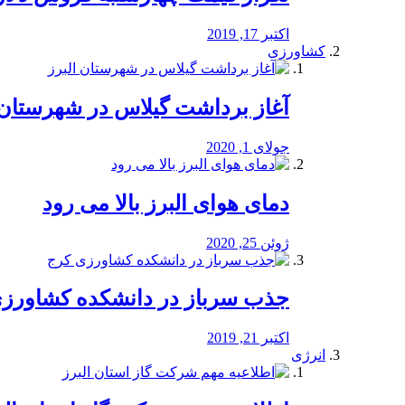
اکتبر 17, 2019
کشاورزی
آغاز برداشت گیلاس در شهرستان 
جولای 1, 2020
دمای هوای البرز بالا می رود
ژوئن 25, 2020
جذب سرباز در دانشکده کشاورز
اکتبر 21, 2019
انرژی