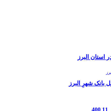
 استان البرز
بانک شهرِ البرز
4