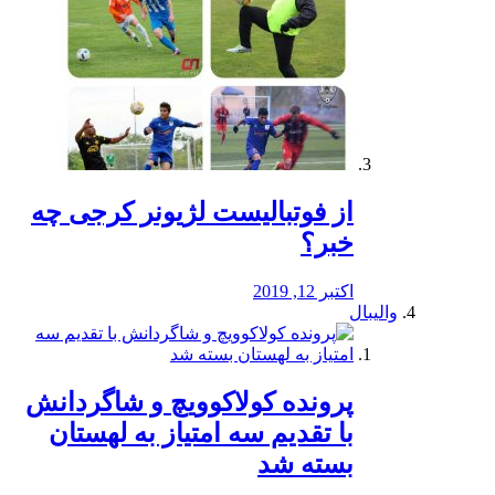
از فوتبالیست لژیونر کرجی چه
خبر؟
اکتبر 12, 2019
والیبال
پرونده کولاکوویچ و شاگردانش
با تقدیم سه امتیاز به لهستان
بسته شد