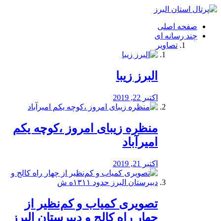
فصد
خون
صفحه اصلی
شرق
چند رسانه ای
تهران
تصاویر
خشکشویی
تصفیه
آب
البرز زیبا
طراحی
سایت
و
اکتبر 22, 2019
سئو
vip
منظره‌‌ زیبای امروز ،کوچه یکم
امیرآباد
اکتبر 21, 2019
️تصویری کمیاب و کم‌نظیر از
چهار راه كالج و دبيرستان البرز