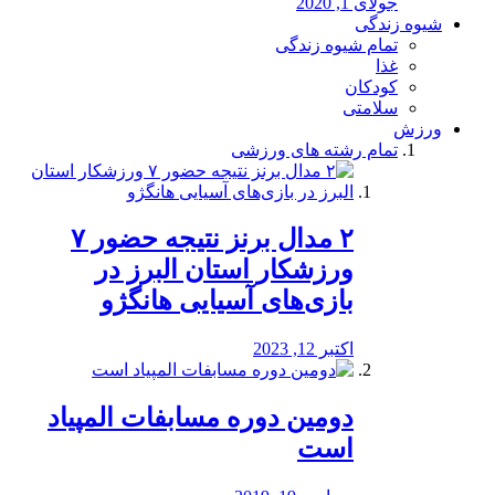
جولای 1, 2020
شیوه زندگی
تمام شیوه زندگی
غذا
کودکان
سلامتی
ورزش
تمام رشته های ورزشی
۲ مدال برنز نتیجه حضور ۷
ورزشکار استان البرز در
بازی‌های آسیایی هانگژو
اکتبر 12, 2023
دومین دوره مسابفات المپیاد
است