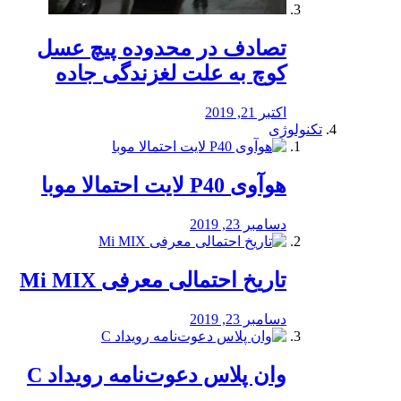
تصادف در محدوده پیچ عسل
کوچ به علت لغزندگی جاده
اکتبر 21, 2019
تکنولوژی
هوآوی P40 لایت احتمالا موبا
دسامبر 23, 2019
تاریخ احتمالی معرفی Mi MIX
دسامبر 23, 2019
وان پلاس دعوت‌نامه رویداد C