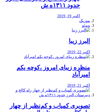
حدود ۱۳۱۱ه ش
اکتبر 19, 2019
موزیک
ویدئو
البرز زیبا
اکتبر 22, 2019
منظره‌‌ زیبای امروز ،کوچه یکم
امیرآباد
اکتبر 21, 2019
️تصویری کمیاب و کم‌نظیر از چهار