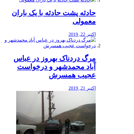
️حادثه پشت حادثه با یک باران
معمولی
اکتبر 22, 2019
مرگ دردناک بهروز در عباس
آباد محمدشهر و درخواست
عجیب همسرش
اکتبر 21, 2019