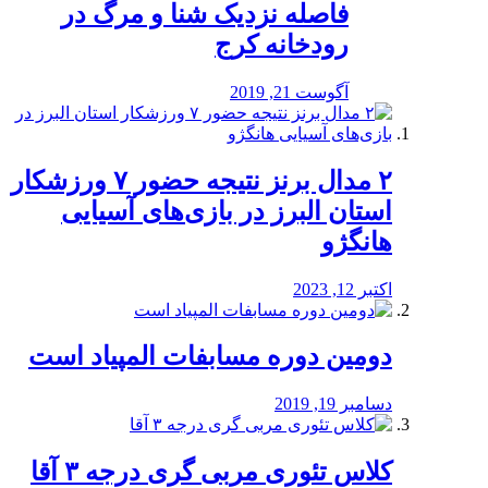
️فاصله نزدیک شنا و مرگ در
رودخانه کرج
آگوست 21, 2019
۲ مدال برنز نتیجه حضور ۷ ورزشکار
استان البرز در بازی‌های آسیایی
هانگژو
اکتبر 12, 2023
دومین دوره مسابفات المپیاد است
دسامبر 19, 2019
کلاس تئوری مربی گری درجه ۳ آقا