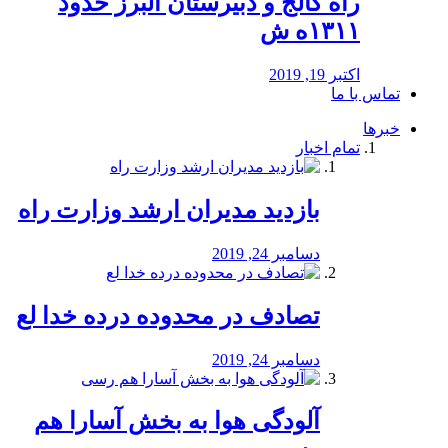
راه كالج و دبيرستان البرز حدود
۱۳۱۱ه ش
اکتبر 19, 2019
تماس با ما
خبرها
تمام اخبار
بازدید مدیران ارشد وزارت راه
دسامبر 24, 2019
تصادف در محدوده درده خدا لع
دسامبر 24, 2019
آلودگی هوا به بخش آسارا هم