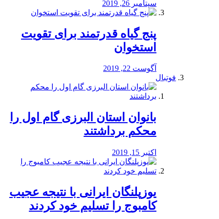
سپتامبر 26, 2019
پنج گیاه قدرتمند برای تقویت
استخوان
آگوست 22, 2019
فوتبال
بانوان استان البرزی گام اول را
محكم برداشتند
اکتبر 15, 2019
یوزپلنگان ایرانی با نتیجه عجیب
کامبوج را تسلیم خود کردند