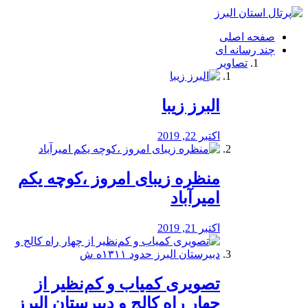
فصد
خون
صفحه اصلی
شرق
چند رسانه ای
تهران
تصاویر
خشکشویی
تصفیه
آب
البرز زیبا
طراحی
سایت
و
اکتبر 22, 2019
سئو
vip
منظره‌‌ زیبای امروز ،کوچه یکم
امیرآباد
اکتبر 21, 2019
️تصویری کمیاب و کم‌نظیر از
چهار راه كالج و دبيرستان البرز