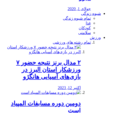
جولای 1, 2020
شیوه زندگی
تمام شیوه زندگی
غذا
کودکان
سلامتی
ورزش
تمام رشته های ورزشی
۲ مدال برنز نتیجه حضور ۷
ورزشکار استان البرز در
بازی‌های آسیایی هانگژو
اکتبر 12, 2023
دومین دوره مسابفات المپیاد
است