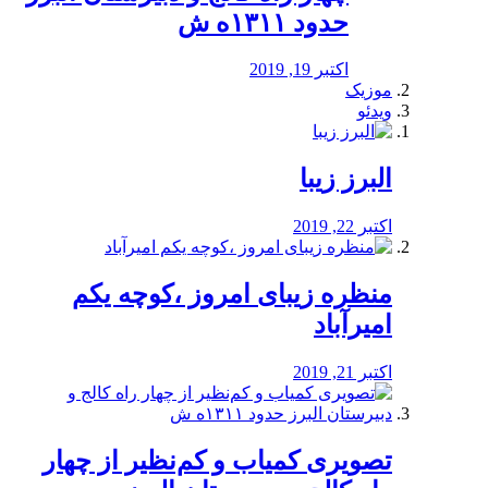
حدود ۱۳۱۱ه ش
اکتبر 19, 2019
موزیک
ویدئو
البرز زیبا
اکتبر 22, 2019
منظره‌‌ زیبای امروز ،کوچه یکم
امیرآباد
اکتبر 21, 2019
️تصویری کمیاب و کم‌نظیر از چهار