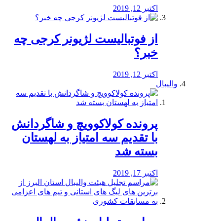
اکتبر 12, 2019
از فوتبالیست لژیونر کرجی چه
خبر؟
اکتبر 12, 2019
والیبال
پرونده کولاکوویچ و شاگردانش
با تقدیم سه امتیاز به لهستان
بسته شد
اکتبر 17, 2019