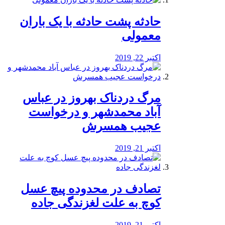
️حادثه پشت حادثه با یک باران
معمولی
اکتبر 22, 2019
مرگ دردناک بهروز در عباس
آباد محمدشهر و درخواست
عجیب همسرش
اکتبر 21, 2019
تصادف در محدوده پیچ عسل
کوچ به علت لغزندگی جاده
اکتبر 21, 2019