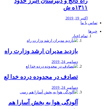
راه كالج و دبيرستان البرز حدود
۱۳۱۱ه ش
اکتبر 19, 2019
تماس با ما
خبرها
تمام اخبار
بازدید مدیران ارشد وزارت راه
دسامبر 24, 2019
تصادف در محدوده درده خدا لع
دسامبر 24, 2019
آلودگی هوا به بخش آسارا هم