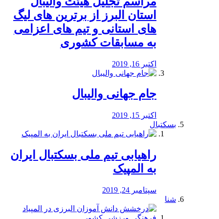
مراسم تجلیل هیئت والیبال
استان البرز از برترین های لیگ
های استانی و تیم های اعزامی
به مسابقات کشوری
اکتبر 16, 2019
جام جهانی والیبال
اکتبر 15, 2019
بسکتبال
راهیابی تیم ملی بسکتبال ایران
به المپیک
سپتامبر 24, 2019
شنا