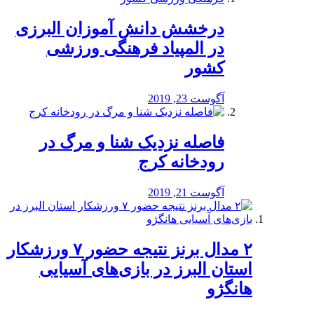
درخشش دانش آموزان البرزی
در المپیاد فرهنگی ورزشی
کشور
آگوست 23, 2019
️فاصله نزدیک شنا و مرگ در
رودخانه کرج
آگوست 21, 2019
۲ مدال برنز نتیجه حضور ۷ ورزشکار
استان البرز در بازی‌های آسیایی
هانگژو