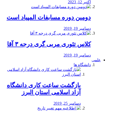
اکتبر 12, 2023
دومین دوره مسابفات المپیاد است
دسامبر 19, 2019
کلاس تئوری مربی گری درجه ۳ آقا
دسامبر 19, 2019
علمی
دانشگاه ها
بازگشت ساعت کاری دانشگاه
آزاد اسلامی استان البرز
دسامبر 25, 2019