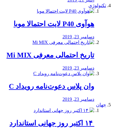
تکنولوژی
هوآوی P40 لایت احتمالا موبا
دسامبر 23, 2019
تاریخ احتمالی معرفی Mi MIX
دسامبر 23, 2019
وان پلاس دعوت‌نامه رویداد C
دسامبر 23, 2019
جهان
‏ ۱۴ اکتبر روز جهانی استاندارد