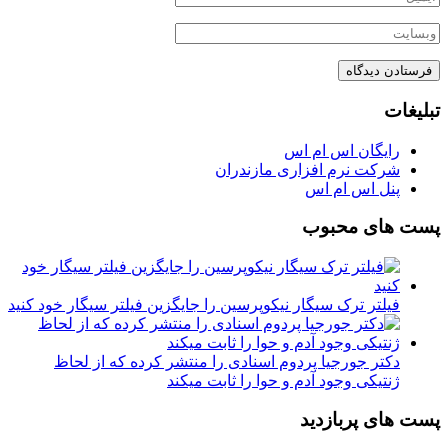
تبلیغات
رایگان اس ام اس
شرکت نرم افزاری مازندران
پنل اس ام اس
پست های محبوب
فیلتر ترک سیگار نیکوپرسین را جایگزین فیلتر سیگار خود کنید
دکتر جورجیا پردوم اسنادی را منتشر کرده که از لحاظ
ژنتیکی وجود آدم و حوا را ثابت میکند
پست های پربازدید