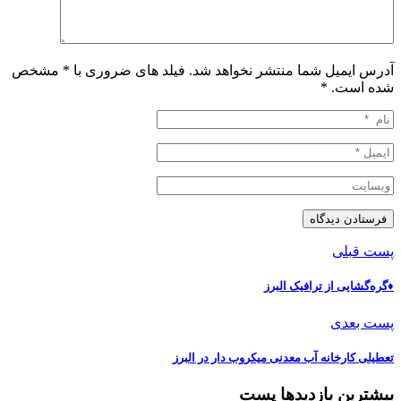
آدرس ایمیل شما منتشر نخواهد شد. فیلد های ضروری با * مشخص
شده است.
*
پست قبلی
♦️گره‌گشایی از ترافیک البرز
پست بعدی
تعطیلی کارخانه آب معدنی میکروب دار در البرز
بیشترین بازدیدها پست