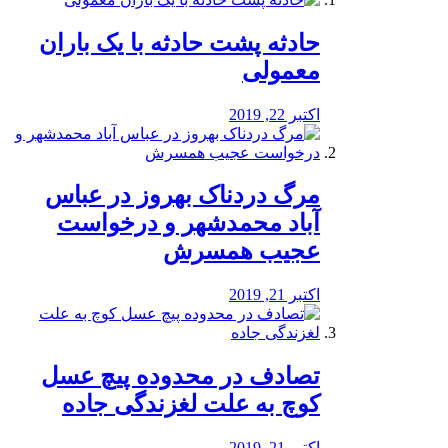
️حادثه پشت حادثه با یک باران
معمولی
اکتبر 22, 2019
مرگ دردناک بهروز در عباس
آباد محمدشهر و درخواست
عجیب همسرش
اکتبر 21, 2019
تصادف در محدوده پیچ عسل
کوچ به علت لغزندگی جاده
اکتبر 21, 2019