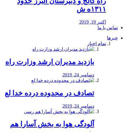
راه كالج و دبيرستان البرز حدود
۱۳۱۱ه ش
اکتبر 19, 2019
تماس با ما
خبرها
تمام اخبار
بازدید مدیران ارشد وزارت راه
دسامبر 24, 2019
تصادف در محدوده درده خدا لع
دسامبر 24, 2019
آلودگی هوا به بخش آسارا هم