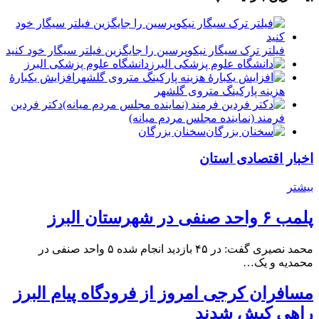
فیلتر ترک سیگار نیکوپرسین را جایگزین فیلتر سیگار خود کنید
دانشگاه علوم پزشکی البرز
افزایش یکبارۀ
هزینه پارکینگ متروی گلشهر
دكتر فردين
فرمند (نماينده مجلس مردم میانه)
سخنان بزرگان
اخبار اقتصادی استان
بیشتر
پلمب ۶ واحد صنفی در شهرستان البرز
محمد نصیری گفت: در ۴۵ بازدید انجام شده ۵ واحد صنفی در
محمدیه و یک…
مسافران کرجی امروز از فرودگاه پیام البرز
راهی کیش شدند