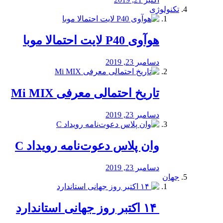
تکنولوژی
هوآوی P40 لایت احتمالا موبا
دسامبر 23, 2019
تاریخ احتمالی معرفی Mi MIX
دسامبر 23, 2019
وان پلاس دعوت‌نامه رویداد C
دسامبر 23, 2019
جهان
‏ ۱۴ اکتبر روز جهانی استاندارد