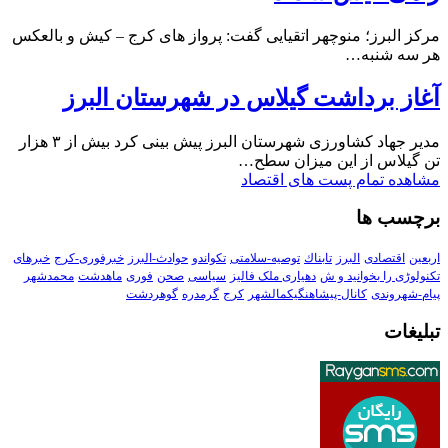
مرکز البرز؛ منوچهر اتقیایی گفت: پرواز های کرج – کیش و بالعکس
هر سه شنبه…
آغاز برداشت گیلاس در شهرستان البرز
مدیر جهاد کشاورزی شهرستان البرز پیش بینی کرد بیش از ۳ هزار
تن گیلاس از این میزان سطح…
مشاهده تمام پست های اقتصاد
برچسب ها
اربعین
اقتصادی
البرز
تابناك
توصیه-سلامتی
تکواندو
حوادث-البرز
خبرفوری-کرج
خبرهای
تکنولوڑی را بخوانید و ش
دهیاری ملک فالیز
سیاسی
صحن
فوری
ماهدشت
محمدشهر
پیام-شهروندی
کانال-پیشاهنگیکمالشهر
کرج
گرمدره
گوهردشت
تبلیغات