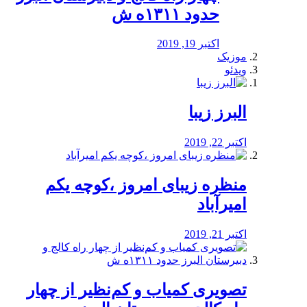
حدود ۱۳۱۱ه ش
اکتبر 19, 2019
موزیک
ویدئو
البرز زیبا
اکتبر 22, 2019
منظره‌‌ زیبای امروز ،کوچه یکم
امیرآباد
اکتبر 21, 2019
️تصویری کمیاب و کم‌نظیر از چهار