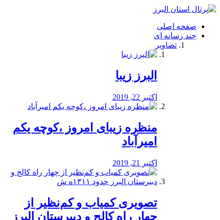
فصد
خون
صفحه اصلی
شرق
چند رسانه ای
تهران
تصاویر
خشکشویی
تصفیه
آب
البرز زیبا
طراحی
سایت
و
اکتبر 22, 2019
سئو
vip
منظره‌‌ زیبای امروز ،کوچه یکم
امیرآباد
اکتبر 21, 2019
️تصویری کمیاب و کم‌نظیر از
چهار راه كالج و دبيرستان البرز