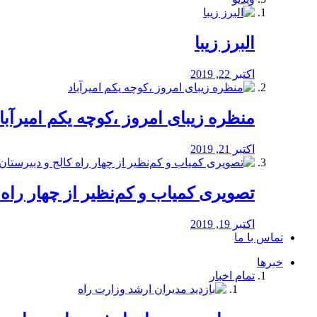
البرز زیبا
اکتبر 22, 2019
منظره‌‌ زیبای امروز ،کوچه یکم امیرآبا
اکتبر 21, 2019
️تصویری کمیاب و کم‌نظیر از چهار راه كالج
اکتبر 19, 2019
تماس با ما
خبرها
تمام اخبار