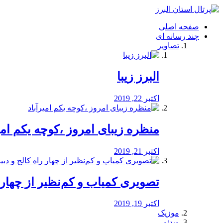
فصد
خون
صفحه اصلی
شرق
چند رسانه ای
تهران
تصاویر
خشکشویی
تصفیه
آب
البرز زیبا
طراحی
سایت
و
اکتبر 22, 2019
سئو
vip
منظره‌‌ زیبای امروز ،کوچه یکم امی
اکتبر 21, 2019
️تصویری کمیاب و کم‌نظیر از چهار راه 
اکتبر 19, 2019
موزیک
ویدئو