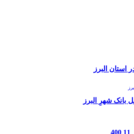
 استان البرز
بانک شهرِ البرز
4