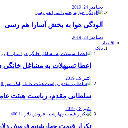
دسامبر 24, 2019
آلودگی هوا به بخش آسارا هم رسی
دسامبر 24, 2019
اقتصاد
بانک
️اعطا تسیهلات به مشاغل خانگی در
اکتبر 19, 2019
سلطانی مقدم، ریاست هیئت عامل 
اکتبر 18, 2019
تکرار قیمت چهارشنبه فروش دلار 11 00