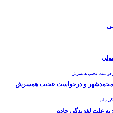
سی
مولی
اد محمدشهر و درخواست عجیب همسرش
به علت لغزندگی جاده