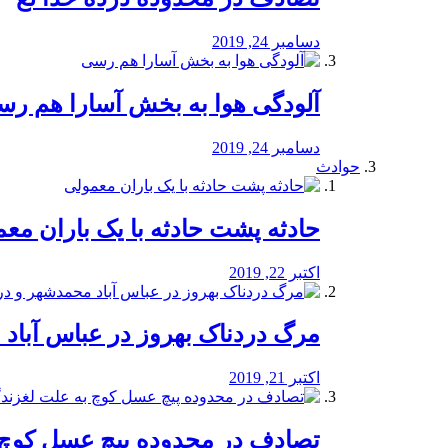
دسامبر 24, 2019
آلودگی هوا به بخش آسارا هم ر
دسامبر 24, 2019
حوادث
️حادثه پشت حادثه با یک باران مع
اکتبر 22, 2019
مرگ دردناک بهروز در عباس آب
اکتبر 21, 2019
تصادف در محدوده پیچ عسل کوچ 