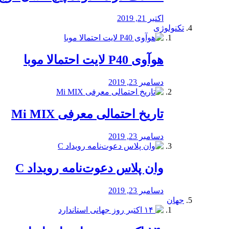
اکتبر 21, 2019
تکنولوژی
هوآوی P40 لایت احتمالا موبا
دسامبر 23, 2019
تاریخ احتمالی معرفی Mi MIX
دسامبر 23, 2019
وان پلاس دعوت‌نامه رویداد C
دسامبر 23, 2019
جهان