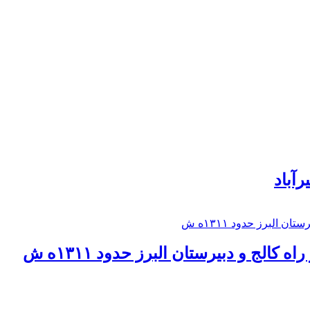
رآباد
كالج و دبيرستان البرز حدود ۱۳۱۱ه ش