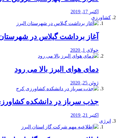
اکتبر 17, 2019
کشاورزی
آغاز برداشت گیلاس در شهرستان 
جولای 1, 2020
دمای هوای البرز بالا می رود
ژوئن 25, 2020
جذب سرباز در دانشکده کشاورز
اکتبر 21, 2019
انرژی