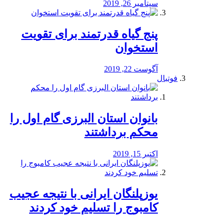
سپتامبر 26, 2019
پنج گیاه قدرتمند برای تقویت
استخوان
آگوست 22, 2019
فوتبال
بانوان استان البرزی گام اول را
محكم برداشتند
اکتبر 15, 2019
یوزپلنگان ایرانی با نتیجه عجیب
کامبوج را تسلیم خود کردند