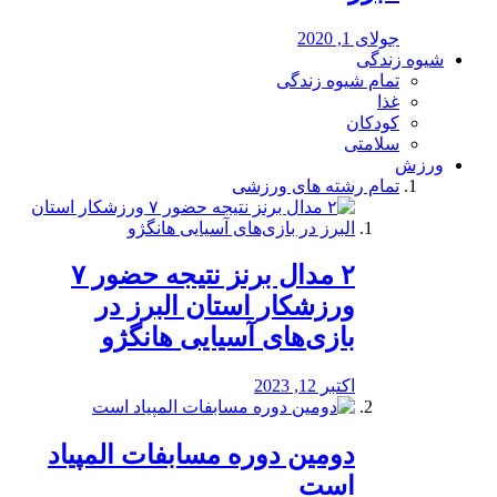
جولای 1, 2020
شیوه زندگی
تمام شیوه زندگی
غذا
کودکان
سلامتی
ورزش
تمام رشته های ورزشی
۲ مدال برنز نتیجه حضور ۷
ورزشکار استان البرز در
بازی‌های آسیایی هانگژو
اکتبر 12, 2023
دومین دوره مسابفات المپیاد
است