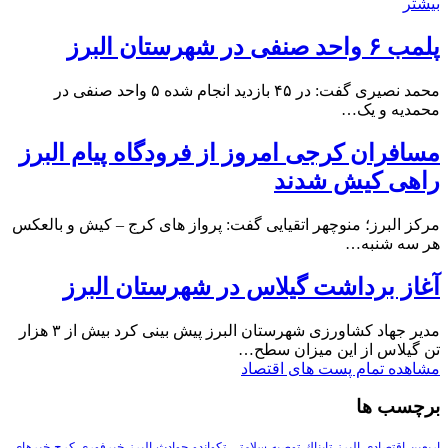
بیشتر
پلمب ۶ واحد صنفی در شهرستان البرز
محمد نصیری گفت: در ۴۵ بازدید انجام شده ۵ واحد صنفی در
محمدیه و یک…
مسافران کرجی امروز از فرودگاه پیام البرز
راهی کیش شدند
مرکز البرز؛ منوچهر اتقیایی گفت: پرواز های کرج – کیش و بالعکس
هر سه شنبه…
آغاز برداشت گیلاس در شهرستان البرز
مدیر جهاد کشاورزی شهرستان البرز پیش بینی کرد بیش از ۳ هزار
تن گیلاس از این میزان سطح…
مشاهده تمام پست های اقتصاد
برچسب ها
اربعین
اقتصادی
البرز
تابناك
توصیه-سلامتی
تکواندو
حوادث-البرز
خبرفوری-کرج
خبرهای