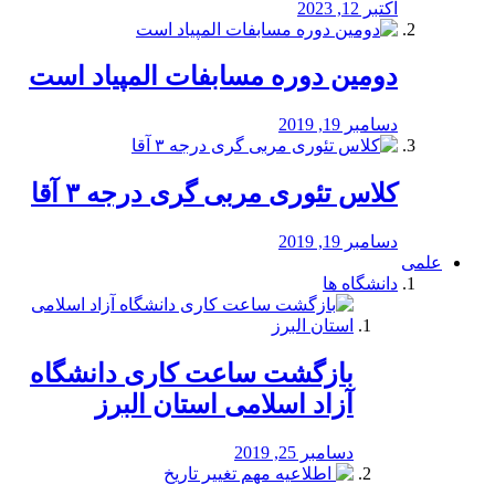
اکتبر 12, 2023
دومین دوره مسابفات المپیاد است
دسامبر 19, 2019
کلاس تئوری مربی گری درجه ۳ آقا
دسامبر 19, 2019
علمی
دانشگاه ها
بازگشت ساعت کاری دانشگاه
آزاد اسلامی استان البرز
دسامبر 25, 2019