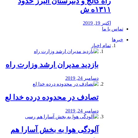
راه كالج و دبيرستان البرز حدود
۱۳۱۱ه ش
اکتبر 19, 2019
تماس با ما
خبرها
تمام اخبار
بازدید مدیران ارشد وزارت راه
دسامبر 24, 2019
تصادف در محدوده درده خدا لع
دسامبر 24, 2019
آلودگی هوا به بخش آسارا هم