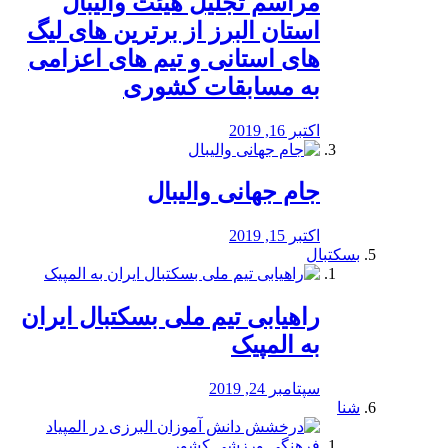
مراسم تجلیل هیئت والیبال
استان البرز از برترین های لیگ
های استانی و تیم های اعزامی
به مسابقات کشوری
اکتبر 16, 2019
جام جهانی والیبال
اکتبر 15, 2019
بسکتبال
راهیابی تیم ملی بسکتبال ایران
به المپیک
سپتامبر 24, 2019
شنا