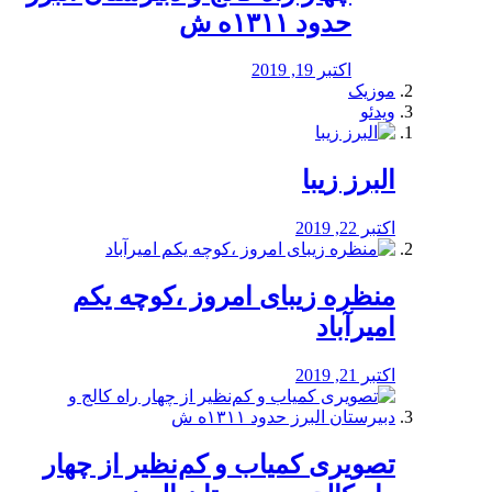
حدود ۱۳۱۱ه ش
اکتبر 19, 2019
موزیک
ویدئو
البرز زیبا
اکتبر 22, 2019
منظره‌‌ زیبای امروز ،کوچه یکم
امیرآباد
اکتبر 21, 2019
️تصویری کمیاب و کم‌نظیر از چهار