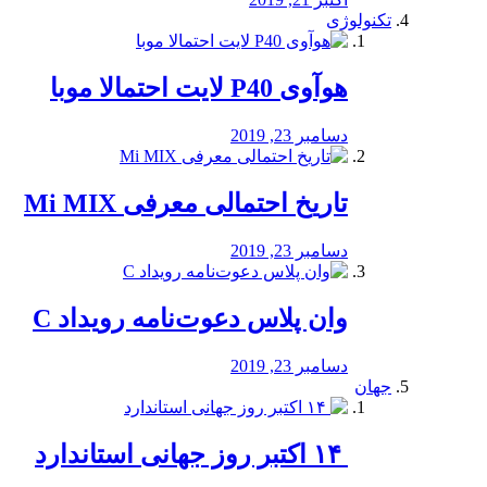
تکنولوژی
هوآوی P40 لایت احتمالا موبا
دسامبر 23, 2019
تاریخ احتمالی معرفی Mi MIX
دسامبر 23, 2019
وان پلاس دعوت‌نامه رویداد C
دسامبر 23, 2019
جهان
‏ ۱۴ اکتبر روز جهانی استاندارد