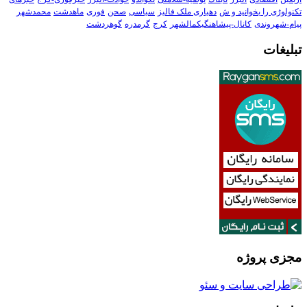
تکنولوڑی را بخوانید و ش
دهیاری ملک فالیز
سیاسی
صحن
فوری
ماهدشت
محمدشهر
پیام-شهروندی
کانال-پیشاهنگیکمالشهر
کرج
گرمدره
گوهردشت
تبلیغات
مجزی پروژه