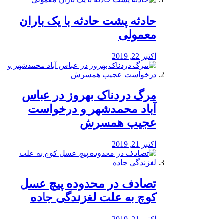
️حادثه پشت حادثه با یک باران
معمولی
اکتبر 22, 2019
مرگ دردناک بهروز در عباس
آباد محمدشهر و درخواست
عجیب همسرش
اکتبر 21, 2019
تصادف در محدوده پیچ عسل
کوچ به علت لغزندگی جاده
اکتبر 21, 2019