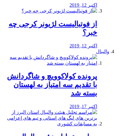
اکتبر 12, 2019
از فوتبالیست لژیونر کرجی چه
خبر؟
اکتبر 12, 2019
والیبال
پرونده کولاکوویچ و شاگردانش
با تقدیم سه امتیاز به لهستان
بسته شد
اکتبر 17, 2019