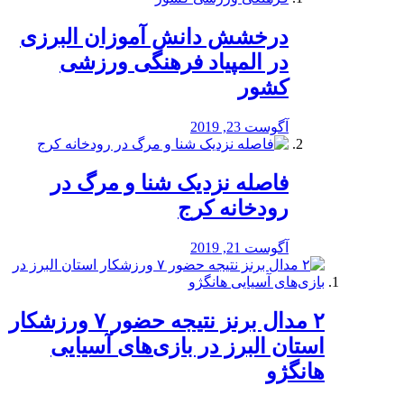
درخشش دانش آموزان البرزی
در المپیاد فرهنگی ورزشی
کشور
آگوست 23, 2019
️فاصله نزدیک شنا و مرگ در
رودخانه کرج
آگوست 21, 2019
۲ مدال برنز نتیجه حضور ۷ ورزشکار
استان البرز در بازی‌های آسیایی
هانگژو