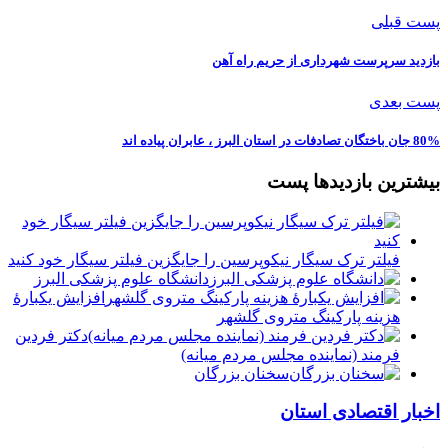
پست قبلی
بازدید سرپرست شهرداری از حریم راه آهن
پست بعدی
80% جان باختگان تصادفات در استان البرز ، عابران پیاده اند
بیشترین بازدیدها پست
فیلتر ترک سیگار نیکوپرسین را جایگزین فیلتر سیگار خود کنید
دانشگاه علوم پزشکی البرز
افزایش یکبارۀ
هزینه پارکینگ متروی گلشهر
دكتر فردين
فرمند (نماينده مجلس مردم میانه)
سخنان بزرگان
اخبار اقتصادی استان