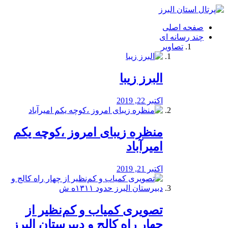
فصد
خون
صفحه اصلی
شرق
چند رسانه ای
تهران
تصاویر
خشکشویی
تصفیه
آب
البرز زیبا
طراحی
سایت
و
اکتبر 22, 2019
سئو
vip
منظره‌‌ زیبای امروز ،کوچه یکم
امیرآباد
اکتبر 21, 2019
️تصویری کمیاب و کم‌نظیر از
چهار راه كالج و دبيرستان البرز