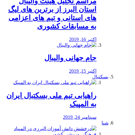
مراسم تجلیل هیئت والیبال
استان البرز از برترین های لیگ
های استانی و تیم های اعزامی
به مسابقات کشوری
اکتبر 16, 2019
جام جهانی والیبال
اکتبر 15, 2019
بسکتبال
راهیابی تیم ملی بسکتبال ایران
به المپیک
سپتامبر 24, 2019
شنا