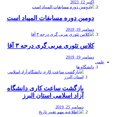
اکتبر 12, 2023
دومین دوره مسابفات المپیاد است
دسامبر 19, 2019
کلاس تئوری مربی گری درجه ۳ آقا
دسامبر 19, 2019
علمی
دانشگاه ها
بازگشت ساعت کاری دانشگاه
آزاد اسلامی استان البرز
دسامبر 25, 2019