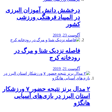
درخشش دانش آموزان البرزی
در المپیاد فرهنگی ورزشی
کشور
آگوست 23, 2019
️فاصله نزدیک شنا و مرگ در
رودخانه کرج
آگوست 21, 2019
۲ مدال برنز نتیجه حضور ۷ ورزشکار
استان البرز در بازی‌های آسیایی
هانگژو