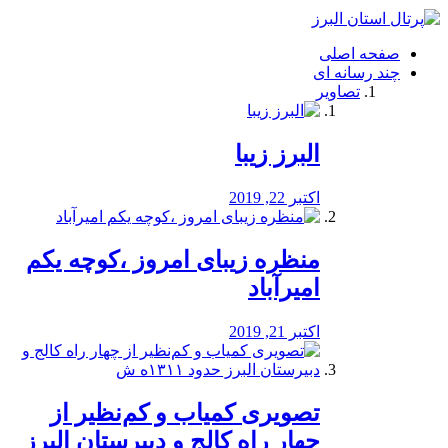
فصد
خون
صفحه اصلی
شرق
چند رسانه ای
تهران
تصاویر
خشکشویی
تصفیه
آب
البرز زیبا
طراحی
سایت
و
اکتبر 22, 2019
سئو
vip
منظره‌‌ زیبای امروز ،کوچه یکم
امیرآباد
اکتبر 21, 2019
️تصویری کمیاب و کم‌نظیر از
چهار راه كالج و دبيرستان البرز