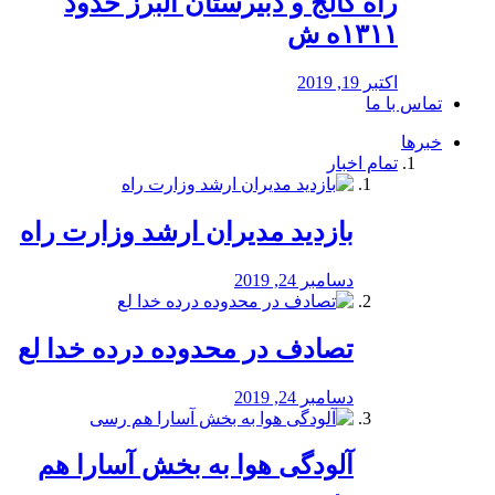
راه كالج و دبيرستان البرز حدود
۱۳۱۱ه ش
اکتبر 19, 2019
تماس با ما
خبرها
تمام اخبار
بازدید مدیران ارشد وزارت راه
دسامبر 24, 2019
تصادف در محدوده درده خدا لع
دسامبر 24, 2019
آلودگی هوا به بخش آسارا هم