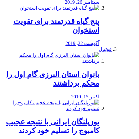
سپتامبر 26, 2019
پنج گیاه قدرتمند برای تقویت
استخوان
آگوست 22, 2019
فوتبال
بانوان استان البرزی گام اول را
محكم برداشتند
اکتبر 15, 2019
یوزپلنگان ایرانی با نتیجه عجیب
کامبوج را تسلیم خود کردند