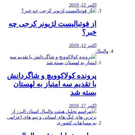
اکتبر 12, 2019
از فوتبالیست لژیونر کرجی چه
خبر؟
اکتبر 12, 2019
والیبال
پرونده کولاکوویچ و شاگردانش
با تقدیم سه امتیاز به لهستان
بسته شد
اکتبر 17, 2019