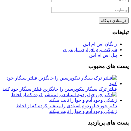
تبلیغات
رایگان اس ام اس
شرکت نرم افزاری مازندران
پنل اس ام اس
پست های محبوب
فیلتر ترک سیگار نیکوپرسین را جایگزین فیلتر سیگار خود کنید
دکتر جورجیا پردوم اسنادی را منتشر کرده که از لحاظ
ژنتیکی وجود آدم و حوا را ثابت میکند
پست های پربازدید