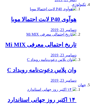
تکنولوژی
هوآوی P40 لایت احتمالا موبا
دسامبر 23, 2019
تاریخ احتمالی معرفی Mi MIX
دسامبر 23, 2019
وان پلاس دعوت‌نامه رویداد C
دسامبر 23, 2019
جهان
‏ ۱۴ اکتبر روز جهانی استاندارد