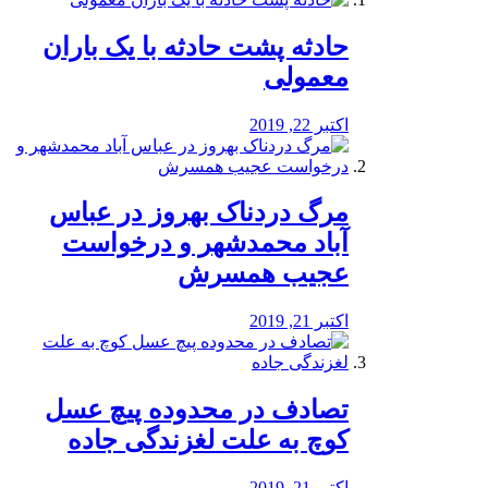
️حادثه پشت حادثه با یک باران
معمولی
اکتبر 22, 2019
مرگ دردناک بهروز در عباس
آباد محمدشهر و درخواست
عجیب همسرش
اکتبر 21, 2019
تصادف در محدوده پیچ عسل
کوچ به علت لغزندگی جاده
اکتبر 21, 2019