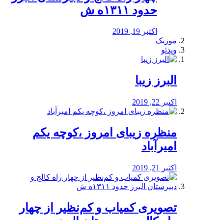
حدود ۱۳۱۱ه ش
اکتبر 19, 2019
موزیک
ویدئو
البرز زیبا
اکتبر 22, 2019
منظره‌‌ زیبای امروز ،کوچه یکم
امیرآباد
اکتبر 21, 2019
️تصویری کمیاب و کم‌نظیر از چهار