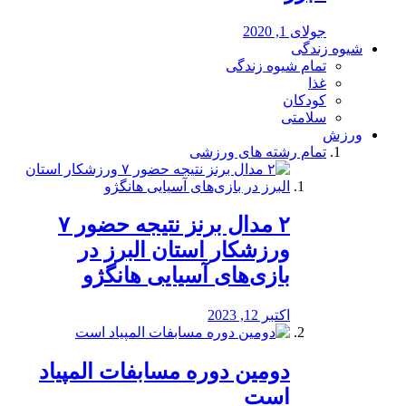
جولای 1, 2020
شیوه زندگی
تمام شیوه زندگی
غذا
کودکان
سلامتی
ورزش
تمام رشته های ورزشی
۲ مدال برنز نتیجه حضور ۷
ورزشکار استان البرز در
بازی‌های آسیایی هانگژو
اکتبر 12, 2023
دومین دوره مسابفات المپیاد
است