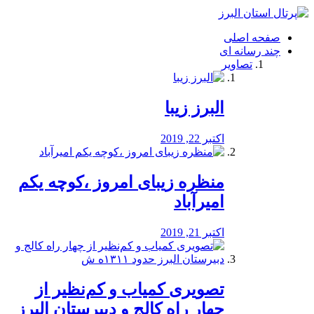
فصد
خون
صفحه اصلی
شرق
چند رسانه ای
تهران
تصاویر
خشکشویی
تصفیه
آب
البرز زیبا
طراحی
سایت
و
اکتبر 22, 2019
سئو
vip
منظره‌‌ زیبای امروز ،کوچه یکم
امیرآباد
اکتبر 21, 2019
️تصویری کمیاب و کم‌نظیر از
چهار راه كالج و دبيرستان البرز