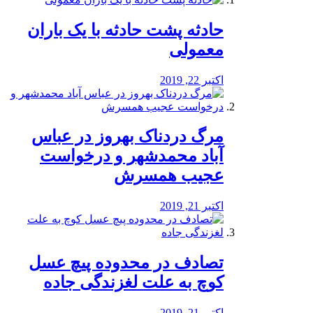
️حادثه پشت حادثه با یک باران
معمولی
اکتبر 22, 2019
مرگ دردناک بهروز در عباس
آباد محمدشهر و درخواست
عجیب همسرش
اکتبر 21, 2019
تصادف در محدوده پیچ عسل
کوچ به علت لغزندگی جاده
اکتبر 21, 2019