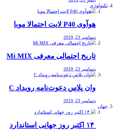
تکنولوژی
هوآوی P40 لایت احتمالا موبا
دسامبر 23, 2019
تاریخ احتمالی معرفی Mi MIX
دسامبر 23, 2019
وان پلاس دعوت‌نامه رویداد C
دسامبر 23, 2019
جهان
‏ ۱۴ اکتبر روز جهانی استاندارد