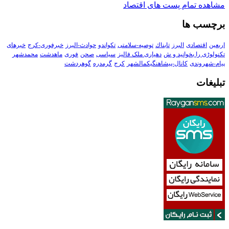
مشاهده تمام پست های اقتصاد
برچسب ها
اربعین
اقتصادی
البرز
تابناك
توصیه-سلامتی
تکواندو
حوادث-البرز
خبرفوری-کرج
خبرهای
تکنولوڑی را بخوانید و ش
دهیاری ملک فالیز
سیاسی
صحن
فوری
ماهدشت
محمدشهر
پیام-شهروندی
کانال-پیشاهنگیکمالشهر
کرج
گرمدره
گوهردشت
تبلیغات