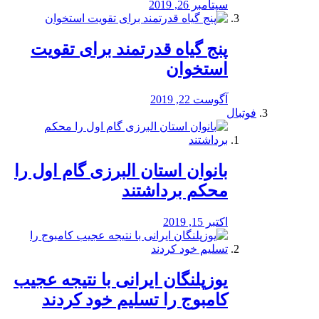
سپتامبر 26, 2019
پنج گیاه قدرتمند برای تقویت
استخوان
آگوست 22, 2019
فوتبال
بانوان استان البرزی گام اول را
محكم برداشتند
اکتبر 15, 2019
یوزپلنگان ایرانی با نتیجه عجیب
کامبوج را تسلیم خود کردند