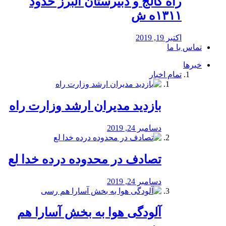
راه كالج و دبيرستان البرز حدود
۱۳۱۱ه ش
اکتبر 19, 2019
تماس با ما
خبرها
تمام اخبار
بازدید مدیران ارشد وزارت راه
دسامبر 24, 2019
تصادف در محدوده درده خدا لع
دسامبر 24, 2019
آلودگی هوا به بخش آسارا هم