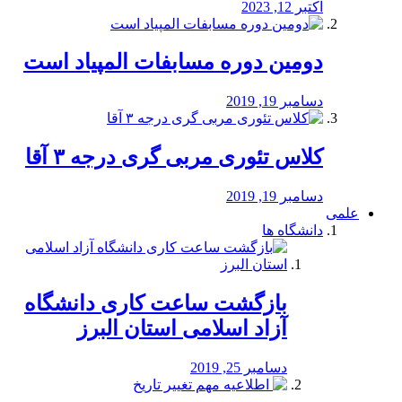
اکتبر 12, 2023
دومین دوره مسابفات المپیاد است
دسامبر 19, 2019
کلاس تئوری مربی گری درجه ۳ آقا
دسامبر 19, 2019
علمی
دانشگاه ها
بازگشت ساعت کاری دانشگاه
آزاد اسلامی استان البرز
دسامبر 25, 2019