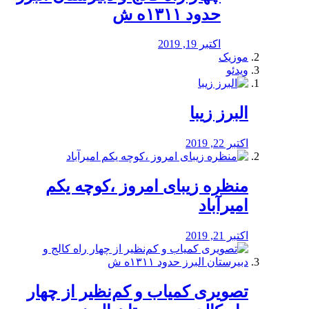
حدود ۱۳۱۱ه ش
اکتبر 19, 2019
موزیک
ویدئو
البرز زیبا
اکتبر 22, 2019
منظره‌‌ زیبای امروز ،کوچه یکم
امیرآباد
اکتبر 21, 2019
️تصویری کمیاب و کم‌نظیر از چهار