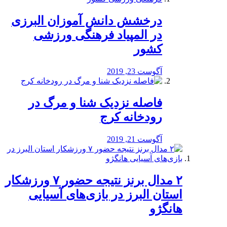
درخشش دانش آموزان البرزی
در المپیاد فرهنگی ورزشی
کشور
آگوست 23, 2019
️فاصله نزدیک شنا و مرگ در
رودخانه کرج
آگوست 21, 2019
۲ مدال برنز نتیجه حضور ۷ ورزشکار
استان البرز در بازی‌های آسیایی
هانگژو