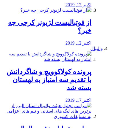
اکتبر 12, 2019
از فوتبالیست لژیونر کرجی چه
خبر؟
اکتبر 12, 2019
والیبال
پرونده کولاکوویچ و شاگردانش
با تقدیم سه امتیاز به لهستان
بسته شد
اکتبر 17, 2019