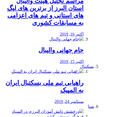
مراسم تجلیل هیئت والیبال
استان البرز از برترین های لیگ
های استانی و تیم های اعزامی
به مسابقات کشوری
اکتبر 16, 2019
جام جهانی والیبال
اکتبر 15, 2019
بسکتبال
راهیابی تیم ملی بسکتبال ایران
به المپیک
سپتامبر 24, 2019
شنا