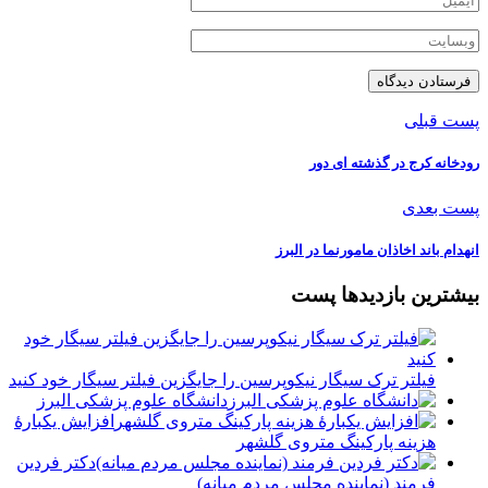
پست قبلی
رودخانه کرج در گذشته ای دور
پست بعدی
️انهدام باند اخاذان مامورنما در البرز
بیشترین بازدیدها پست
فیلتر ترک سیگار نیکوپرسین را جایگزین فیلتر سیگار خود کنید
دانشگاه علوم پزشکی البرز
افزایش یکبارۀ
هزینه پارکینگ متروی گلشهر
دكتر فردين
فرمند (نماينده مجلس مردم میانه)