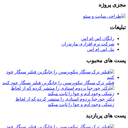
مجزی پروژه
تبلیغات
رایگان اس ام اس
شرکت نرم افزاری مازندران
پنل اس ام اس
پست های محبوب
فیلتر ترک سیگار نیکوپرسین را جایگزین فیلتر سیگار خود کنید
دکتر جورجیا پردوم اسنادی را منتشر کرده که از لحاظ
ژنتیکی وجود آدم و حوا را ثابت میکند
پست های پربازدید