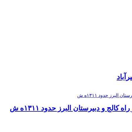
رآباد
كالج و دبيرستان البرز حدود ۱۳۱۱ه ش