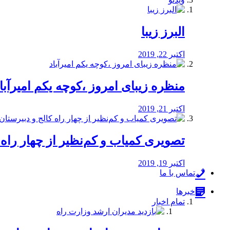
البرز زیبا
اکتبر 22, 2019
منظره‌‌ زیبای امروز ،کوچه یکم امیرآبا
اکتبر 21, 2019
️تصویری کمیاب و کم‌نظیر از چهار راه كالج
اکتبر 19, 2019
تماس با ما
خبرها
تمام اخبار