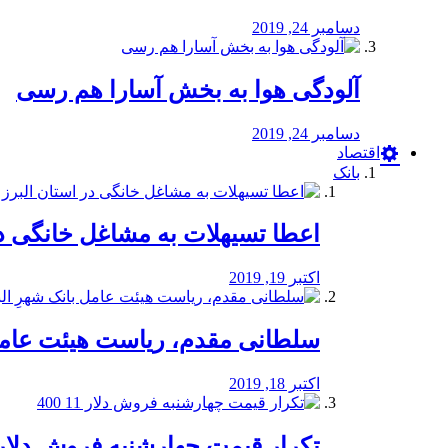
دسامبر 24, 2019
آلودگی هوا به بخش آسارا هم رسی
دسامبر 24, 2019
اقتصاد
بانک
️اعطا تسیهلات به مشاغل خانگی در
اکتبر 19, 2019
سلطانی مقدم، ریاست هیئت عامل 
اکتبر 18, 2019
تکرار قیمت چهارشنبه فروش دلار 11 00