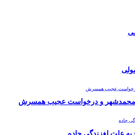
سی
مولی
اد محمدشهر و درخواست عجیب همسرش
به علت لغزندگی جاده