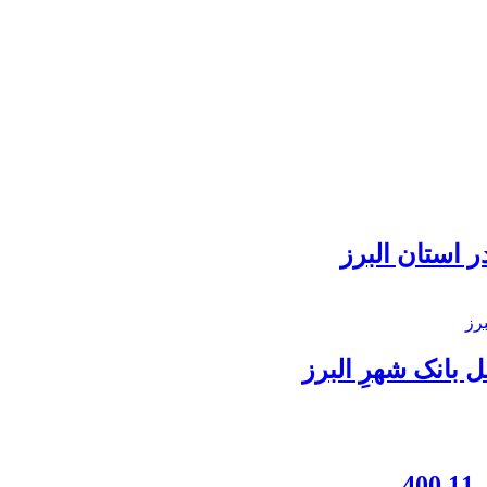
 استان البرز
بانک شهرِ البرز
4