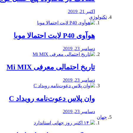
اکتبر 21, 2019
تکنولوژی
هوآوی P40 لایت احتمالا موبا
دسامبر 23, 2019
تاریخ احتمالی معرفی Mi MIX
دسامبر 23, 2019
وان پلاس دعوت‌نامه رویداد C
دسامبر 23, 2019
جهان