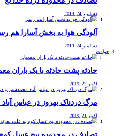
تصادف در محدوده درده خدا لع
دسامبر 24, 2019
آلودگی هوا به بخش آسارا هم ر
دسامبر 24, 2019
حوادث
️حادثه پشت حادثه با یک باران مع
اکتبر 22, 2019
مرگ دردناک بهروز در عباس آب
اکتبر 21, 2019
تصادف در محدوده پیچ عسل کوچ 