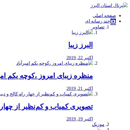
فصد
خون
صفحه اصلی
شرق
چند رسانه ای
تهران
تصاویر
خشکشویی
تصفیه
آب
البرز زیبا
طراحی
سایت
و
اکتبر 22, 2019
سئو
vip
منظره‌‌ زیبای امروز ،کوچه یکم امی
اکتبر 21, 2019
️تصویری کمیاب و کم‌نظیر از چهار راه 
اکتبر 19, 2019
موزیک
ویدئو