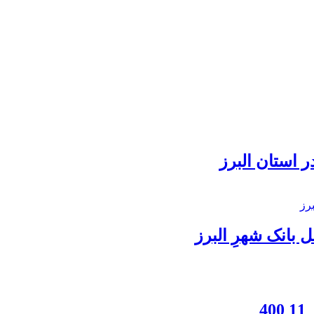
 استان البرز
بانک شهرِ البرز
4