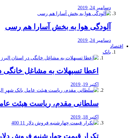
دسامبر 24, 2019
آلودگی هوا به بخش آسارا هم رسی
دسامبر 24, 2019
اقتصاد
بانک
️اعطا تسیهلات به مشاغل خانگی در
اکتبر 19, 2019
سلطانی مقدم، ریاست هیئت عامل 
اکتبر 18, 2019
تکرار قیمت چهارشنبه فروش دلار 11 00