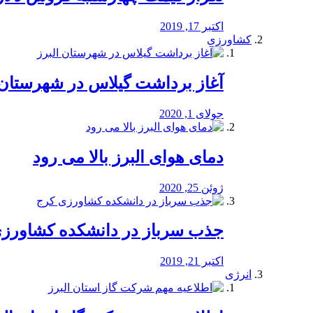
اکتبر 17, 2019
کشاورزی
آغاز برداشت گیلاس در شهرستان 
جولای 1, 2020
دمای هوای البرز بالا می رود
ژوئن 25, 2020
جذب سرباز در دانشکده کشاورز
اکتبر 21, 2019
انرژی