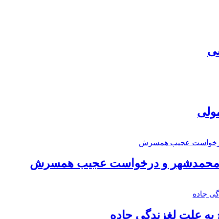
سی
مولی
اد محمدشهر و درخواست عجیب همسرش
به علت لغزندگی جاده