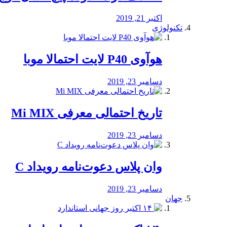
اکتبر 21, 2019
تکنولوژی
هوآوی P40 لایت احتمالا موبا
دسامبر 23, 2019
تاریخ احتمالی معرفی Mi MIX
دسامبر 23, 2019
وان پلاس دعوت‌نامه رویداد C
دسامبر 23, 2019
جهان