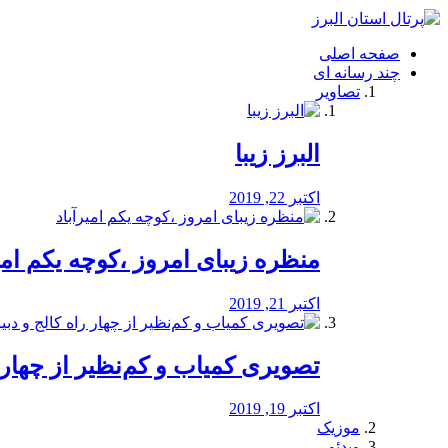
فصد
خون
صفحه اصلی
شرق
چند رسانه ای
تهران
تصاویر
خشکشویی
تصفیه
آب
البرز زیبا
طراحی
سایت
و
اکتبر 22, 2019
سئو
vip
منظره‌‌ زیبای امروز ،کوچه یکم امی
اکتبر 21, 2019
️تصویری کمیاب و کم‌نظیر از چهار راه 
اکتبر 19, 2019
موزیک
ویدئو