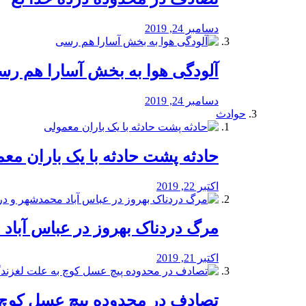
دسامبر 24, 2019
آلودگی هوا به بخش آسارا هم ر
دسامبر 24, 2019
حوادث
️حادثه پشت حادثه با یک باران مع
اکتبر 22, 2019
مرگ دردناک بهروز در عباس آب
اکتبر 21, 2019
تصادف در محدوده پیچ عسل کوچ 