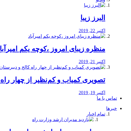
البرز زیبا
اکتبر 22, 2019
منظره‌‌ زیبای امروز ،کوچه یکم امیرآبا
اکتبر 21, 2019
️تصویری کمیاب و کم‌نظیر از چهار راه كالج
اکتبر 19, 2019
تماس با ما
خبرها
تمام اخبار