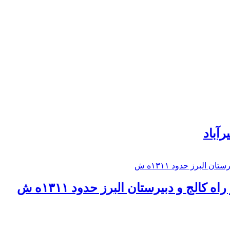
رآباد
كالج و دبيرستان البرز حدود ۱۳۱۱ه ش