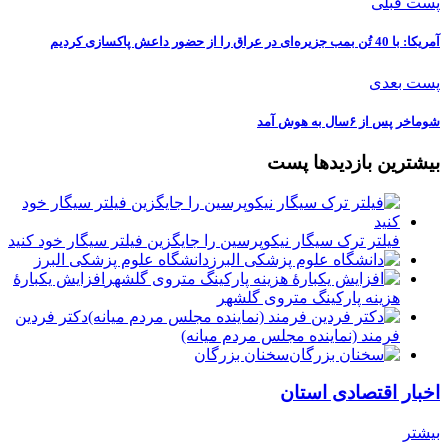
پست قبلی
آمریکا: با 40 تُن بمب جزیره‌ای در عراق را از حضور داعش پاکسازی کردیم
پست بعدی
شوماخر پس از ۶سال به هوش آمد
بیشترین بازدیدها پست
فیلتر ترک سیگار نیکوپرسین را جایگزین فیلتر سیگار خود کنید
دانشگاه علوم پزشکی البرز
افزایش یکبارۀ
هزینه پارکینگ متروی گلشهر
دكتر فردين
فرمند (نماينده مجلس مردم میانه)
سخنان بزرگان
اخبار اقتصادی استان
بیشتر