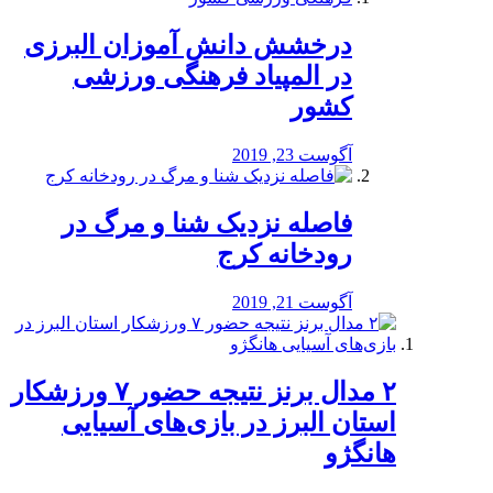
درخشش دانش آموزان البرزی
در المپیاد فرهنگی ورزشی
کشور
آگوست 23, 2019
️فاصله نزدیک شنا و مرگ در
رودخانه کرج
آگوست 21, 2019
۲ مدال برنز نتیجه حضور ۷ ورزشکار
استان البرز در بازی‌های آسیایی
هانگژو