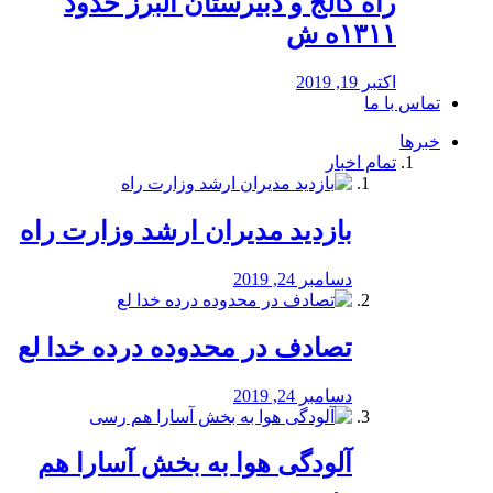
راه كالج و دبيرستان البرز حدود
۱۳۱۱ه ش
اکتبر 19, 2019
تماس با ما
خبرها
تمام اخبار
بازدید مدیران ارشد وزارت راه
دسامبر 24, 2019
تصادف در محدوده درده خدا لع
دسامبر 24, 2019
آلودگی هوا به بخش آسارا هم