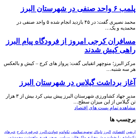
پلمب ۶ واحد صنفی در شهرستان البرز
محمد نصیری گفت: در ۴۵ بازدید انجام شده ۵ واحد صنفی در
محمدیه و یک…
مسافران کرجی امروز از فرودگاه پیام البرز
راهی کیش شدند
مرکز البرز؛ منوچهر اتقیایی گفت: پرواز های کرج – کیش و بالعکس
هر سه شنبه…
آغاز برداشت گیلاس در شهرستان البرز
مدیر جهاد کشاورزی شهرستان البرز پیش بینی کرد بیش از ۳ هزار
تن گیلاس از این میزان سطح…
مشاهده تمام پست های اقتصاد
برچسب ها
اربعین
اقتصادی
البرز
تابناك
توصیه-سلامتی
تکواندو
حوادث-البرز
خبرفوری-کرج
خبرهای
تکنولوڑی را بخوانید و ش
دهیاری ملک فالیز
سیاسی
صحن
فوری
ماهدشت
محمدشهر