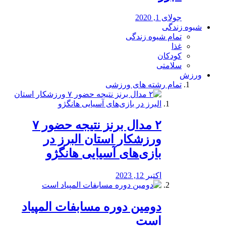
جولای 1, 2020
شیوه زندگی
تمام شیوه زندگی
غذا
کودکان
سلامتی
ورزش
تمام رشته های ورزشی
۲ مدال برنز نتیجه حضور ۷
ورزشکار استان البرز در
بازی‌های آسیایی هانگژو
اکتبر 12, 2023
دومین دوره مسابفات المپیاد
است