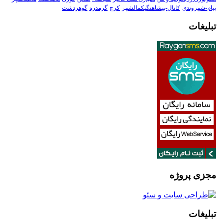
پیام-شهروندی
کانال-پیشاهنگیکمالشهر
کرج
گرمدره
گوهردشت
تبلیغات
مجزی پروژه
تبلیغات