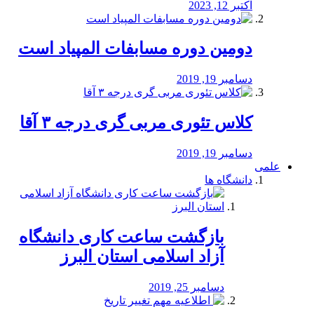
اکتبر 12, 2023
دومین دوره مسابفات المپیاد است
دسامبر 19, 2019
کلاس تئوری مربی گری درجه ۳ آقا
دسامبر 19, 2019
علمی
دانشگاه ها
بازگشت ساعت کاری دانشگاه
آزاد اسلامی استان البرز
دسامبر 25, 2019