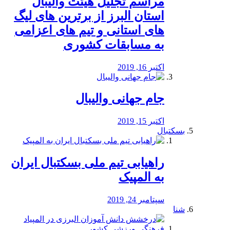
مراسم تجلیل هیئت والیبال
استان البرز از برترین های لیگ
های استانی و تیم های اعزامی
به مسابقات کشوری
اکتبر 16, 2019
جام جهانی والیبال
اکتبر 15, 2019
بسکتبال
راهیابی تیم ملی بسکتبال ایران
به المپیک
سپتامبر 24, 2019
شنا