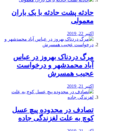
️حادثه پشت حادثه با یک باران
معمولی
اکتبر 22, 2019
مرگ دردناک بهروز در عباس
آباد محمدشهر و درخواست
عجیب همسرش
اکتبر 21, 2019
تصادف در محدوده پیچ عسل
کوچ به علت لغزندگی جاده
اکتبر 21, 2019