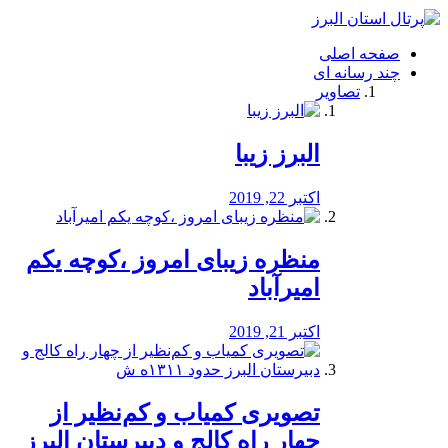
فصد
خون
صفحه اصلی
شرق
چند رسانه ای
تهران
تصاویر
خشکشویی
تصفیه
آب
البرز زیبا
طراحی
سایت
و
اکتبر 22, 2019
سئو
vip
منظره‌‌ زیبای امروز ،کوچه یکم
امیرآباد
اکتبر 21, 2019
️تصویری کمیاب و کم‌نظیر از
چهار راه كالج و دبيرستان البرز