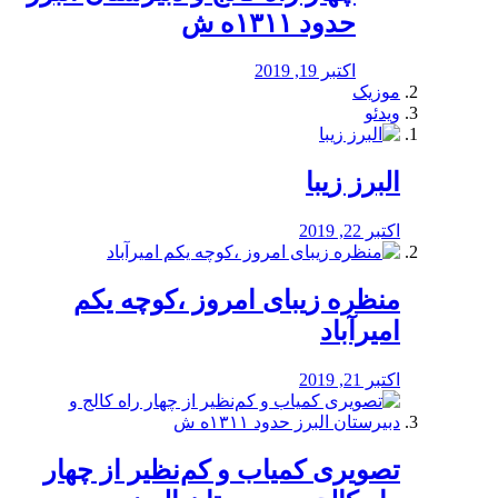
حدود ۱۳۱۱ه ش
اکتبر 19, 2019
موزیک
ویدئو
البرز زیبا
اکتبر 22, 2019
منظره‌‌ زیبای امروز ،کوچه یکم
امیرآباد
اکتبر 21, 2019
️تصویری کمیاب و کم‌نظیر از چهار