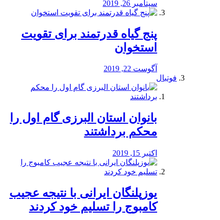
سپتامبر 26, 2019
پنج گیاه قدرتمند برای تقویت
استخوان
آگوست 22, 2019
فوتبال
بانوان استان البرزی گام اول را
محكم برداشتند
اکتبر 15, 2019
یوزپلنگان ایرانی با نتیجه عجیب
کامبوج را تسلیم خود کردند