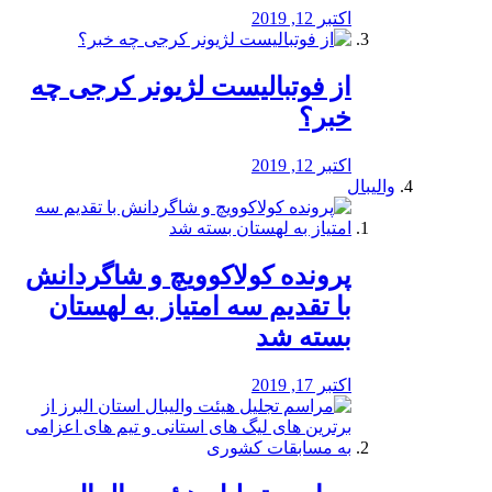
اکتبر 12, 2019
از فوتبالیست لژیونر کرجی چه
خبر؟
اکتبر 12, 2019
والیبال
پرونده کولاکوویچ و شاگردانش
با تقدیم سه امتیاز به لهستان
بسته شد
اکتبر 17, 2019