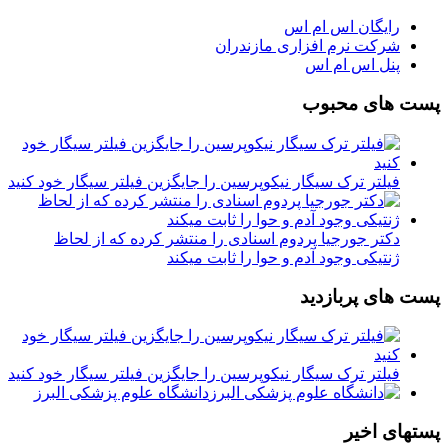
رایگان اس ام اس
شرکت نرم افزاری مازندران
پنل اس ام اس
پست های محبوب
فیلتر ترک سیگار نیکوپرسین را جایگزین فیلتر سیگار خود کنید
دکتر جورجیا پردوم اسنادی را منتشر کرده که از لحاظ
ژنتیکی وجود آدم و حوا را ثابت میکند
پست های پربازدید
فیلتر ترک سیگار نیکوپرسین را جایگزین فیلتر سیگار خود کنید
دانشگاه علوم پزشکی البرز
پستهای اخیر