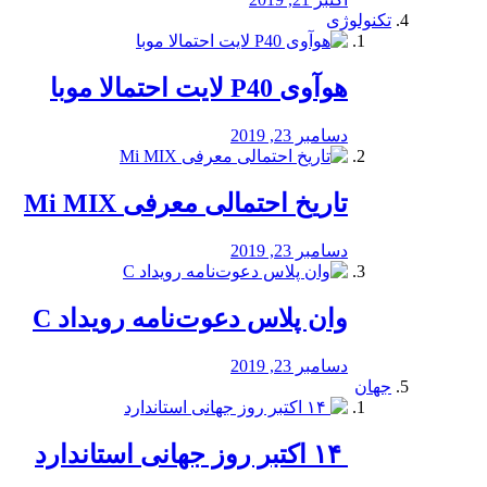
تکنولوژی
هوآوی P40 لایت احتمالا موبا
دسامبر 23, 2019
تاریخ احتمالی معرفی Mi MIX
دسامبر 23, 2019
وان پلاس دعوت‌نامه رویداد C
دسامبر 23, 2019
جهان
‏ ۱۴ اکتبر روز جهانی استاندارد