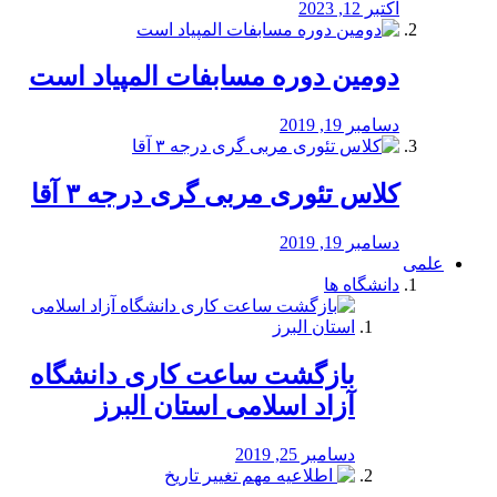
اکتبر 12, 2023
دومین دوره مسابفات المپیاد است
دسامبر 19, 2019
کلاس تئوری مربی گری درجه ۳ آقا
دسامبر 19, 2019
علمی
دانشگاه ها
بازگشت ساعت کاری دانشگاه
آزاد اسلامی استان البرز
دسامبر 25, 2019