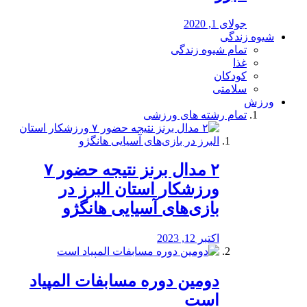
جولای 1, 2020
شیوه زندگی
تمام شیوه زندگی
غذا
کودکان
سلامتی
ورزش
تمام رشته های ورزشی
۲ مدال برنز نتیجه حضور ۷
ورزشکار استان البرز در
بازی‌های آسیایی هانگژو
اکتبر 12, 2023
دومین دوره مسابفات المپیاد
است