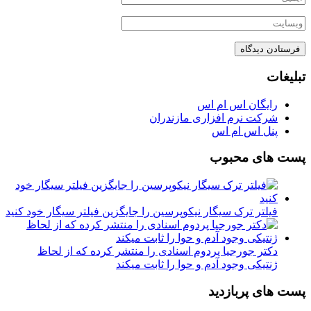
تبلیغات
رایگان اس ام اس
شرکت نرم افزاری مازندران
پنل اس ام اس
پست های محبوب
فیلتر ترک سیگار نیکوپرسین را جایگزین فیلتر سیگار خود کنید
دکتر جورجیا پردوم اسنادی را منتشر کرده که از لحاظ
ژنتیکی وجود آدم و حوا را ثابت میکند
پست های پربازدید