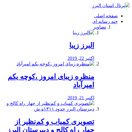
فصد
خون
صفحه اصلی
شرق
چند رسانه ای
تهران
تصاویر
خشکشویی
تصفیه
آب
البرز زیبا
طراحی
سایت
و
اکتبر 22, 2019
سئو
vip
منظره‌‌ زیبای امروز ،کوچه یکم
امیرآباد
اکتبر 21, 2019
️تصویری کمیاب و کم‌نظیر از
چهار راه كالج و دبيرستان البرز