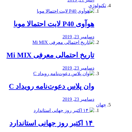
تکنولوژی
هوآوی P40 لایت احتمالا موبا
دسامبر 23, 2019
تاریخ احتمالی معرفی Mi MIX
دسامبر 23, 2019
وان پلاس دعوت‌نامه رویداد C
دسامبر 23, 2019
جهان
‏ ۱۴ اکتبر روز جهانی استاندارد