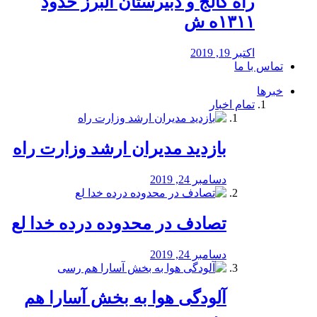
راه كالج و دبيرستان البرز حدود
۱۳۱۱ه ش
اکتبر 19, 2019
تماس با ما
خبرها
تمام اخبار
بازدید مدیران ارشد وزارت راه
دسامبر 24, 2019
تصادف در محدوده درده خدا لع
دسامبر 24, 2019
آلودگی هوا به بخش آسارا هم