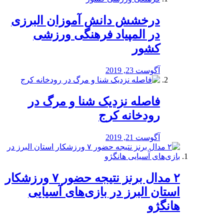
درخشش دانش آموزان البرزی
در المپیاد فرهنگی ورزشی
کشور
آگوست 23, 2019
️فاصله نزدیک شنا و مرگ در
رودخانه کرج
آگوست 21, 2019
۲ مدال برنز نتیجه حضور ۷ ورزشکار
استان البرز در بازی‌های آسیایی
هانگژو