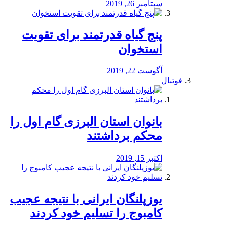
سپتامبر 26, 2019
پنج گیاه قدرتمند برای تقویت
استخوان
آگوست 22, 2019
فوتبال
بانوان استان البرزی گام اول را
محكم برداشتند
اکتبر 15, 2019
یوزپلنگان ایرانی با نتیجه عجیب
کامبوج را تسلیم خود کردند