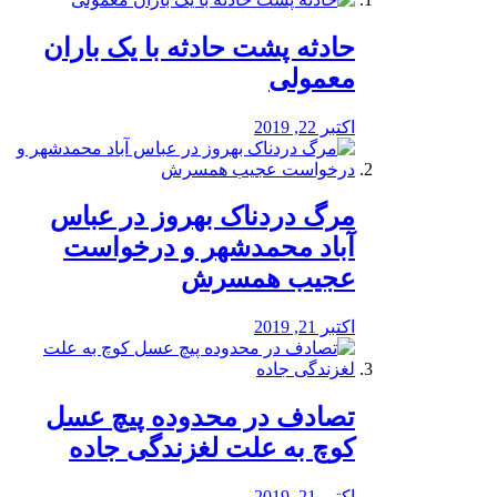
️حادثه پشت حادثه با یک باران
معمولی
اکتبر 22, 2019
مرگ دردناک بهروز در عباس
آباد محمدشهر و درخواست
عجیب همسرش
اکتبر 21, 2019
تصادف در محدوده پیچ عسل
کوچ به علت لغزندگی جاده
اکتبر 21, 2019