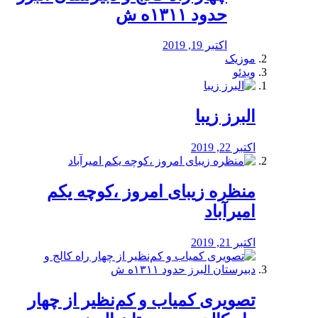
حدود ۱۳۱۱ه ش
اکتبر 19, 2019
موزیک
ویدئو
البرز زیبا
اکتبر 22, 2019
منظره‌‌ زیبای امروز ،کوچه یکم
امیرآباد
اکتبر 21, 2019
️تصویری کمیاب و کم‌نظیر از چهار