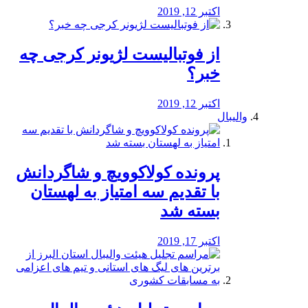
اکتبر 12, 2019
از فوتبالیست لژیونر کرجی چه
خبر؟
اکتبر 12, 2019
والیبال
پرونده کولاکوویچ و شاگردانش
با تقدیم سه امتیاز به لهستان
بسته شد
اکتبر 17, 2019