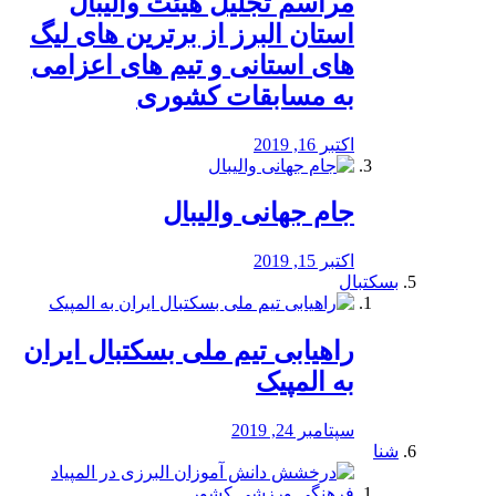
مراسم تجلیل هیئت والیبال
استان البرز از برترین های لیگ
های استانی و تیم های اعزامی
به مسابقات کشوری
اکتبر 16, 2019
جام جهانی والیبال
اکتبر 15, 2019
بسکتبال
راهیابی تیم ملی بسکتبال ایران
به المپیک
سپتامبر 24, 2019
شنا