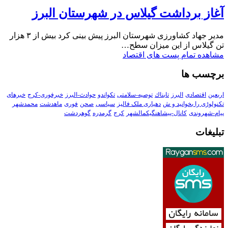
آغاز برداشت گیلاس در شهرستان البرز
مدیر جهاد کشاورزی شهرستان البرز پیش بینی کرد بیش از ۳ هزار
تن گیلاس از این میزان سطح…
مشاهده تمام پست های اقتصاد
برچسب ها
اربعین
اقتصادی
البرز
تابناك
توصیه-سلامتی
تکواندو
حوادث-البرز
خبرفوری-کرج
خبرهای
تکنولوڑی را بخوانید و ش
دهیاری ملک فالیز
سیاسی
صحن
فوری
ماهدشت
محمدشهر
پیام-شهروندی
کانال-پیشاهنگیکمالشهر
کرج
گرمدره
گوهردشت
تبلیغات