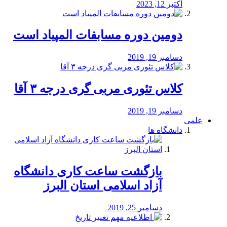
اکتبر 12, 2023
دومین دوره مسابفات المپیاد است
دسامبر 19, 2019
کلاس تئوری مربی گری درجه ۳ آقا
دسامبر 19, 2019
علمی
دانشگاه ها
بازگشت ساعت کاری دانشگاه
آزاد اسلامی استان البرز
دسامبر 25, 2019