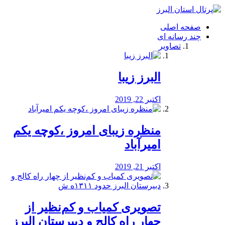
فصد
خون
صفحه اصلی
شرق
چند رسانه ای
تهران
تصاویر
خشکشویی
تصفیه
آب
البرز زیبا
طراحی
سایت
و
اکتبر 22, 2019
سئو
vip
منظره‌‌ زیبای امروز ،کوچه یکم
امیرآباد
اکتبر 21, 2019
️تصویری کمیاب و کم‌نظیر از
چهار راه كالج و دبيرستان البرز