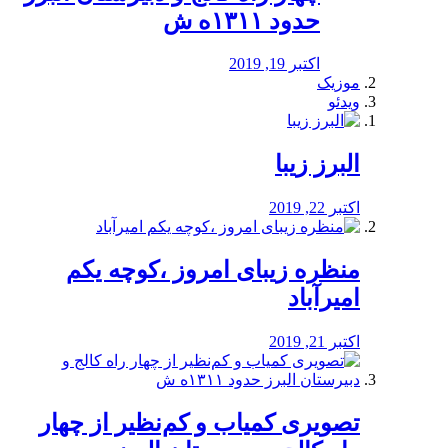
حدود ۱۳۱۱ه ش
اکتبر 19, 2019
موزیک
ویدئو
البرز زیبا
اکتبر 22, 2019
منظره‌‌ زیبای امروز ،کوچه یکم
امیرآباد
اکتبر 21, 2019
️تصویری کمیاب و کم‌نظیر از چهار