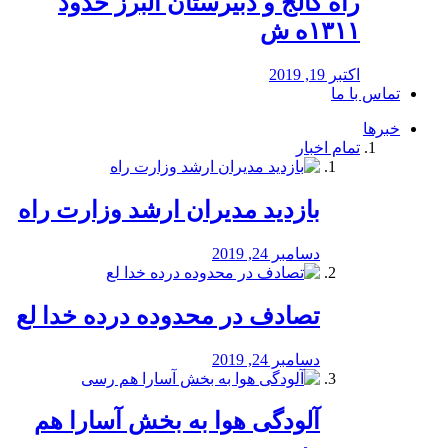
راه كالج و دبيرستان البرز حدود
۱۳۱۱ه ش
اکتبر 19, 2019
تماس با ما
خبرها
تمام اخبار
بازدید مدیران ارشد وزارت راه
دسامبر 24, 2019
تصادف در محدوده درده خدا لع
دسامبر 24, 2019
آلودگی هوا به بخش آسارا هم