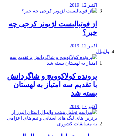
اکتبر 12, 2019
از فوتبالیست لژیونر کرجی چه
خبر؟
اکتبر 12, 2019
والیبال
پرونده کولاکوویچ و شاگردانش
با تقدیم سه امتیاز به لهستان
بسته شد
اکتبر 17, 2019