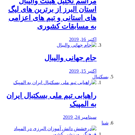
مراسم تجلیل هیئت والیبال
استان البرز از برترین های لیگ
های استانی و تیم های اعزامی
به مسابقات کشوری
اکتبر 16, 2019
جام جهانی والیبال
اکتبر 15, 2019
بسکتبال
راهیابی تیم ملی بسکتبال ایران
به المپیک
سپتامبر 24, 2019
شنا