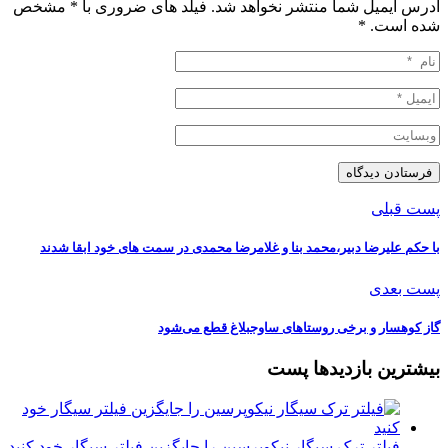
آدرس ایمیل شما منتشر نخواهد شد. فیلد های ضروری با * مشخص
شده است.
*
پست قبلی
با حکم علیرضا دبیر،محمد بنا و غلامرضا محمدی در سمت های خود ابقا شدند
پست بعدی
گاز کوهسار و برخی روستاهای ساوجبلاغ قطع می‌شود
بیشترین بازدیدها پست
فیلتر ترک سیگار نیکوپرسین را جایگزین فیلتر سیگار خود کنید