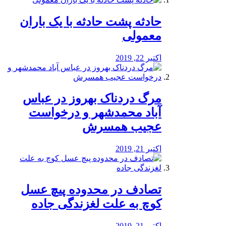
️حادثه پشت حادثه با یک باران
معمولی
اکتبر 22, 2019
مرگ دردناک بهروز در عباس
آباد محمدشهر و درخواست
عجیب همسرش
اکتبر 21, 2019
تصادف در محدوده پیچ عسل
کوچ به علت لغزندگی جاده
اکتبر 21, 2019