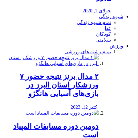
جولای 1, 2020
شیوه زندگی
تمام شیوه زندگی
غذا
کودکان
سلامتی
ورزش
تمام رشته های ورزشی
۲ مدال برنز نتیجه حضور ۷
ورزشکار استان البرز در
بازی‌های آسیایی هانگژو
اکتبر 12, 2023
دومین دوره مسابفات المپیاد
است