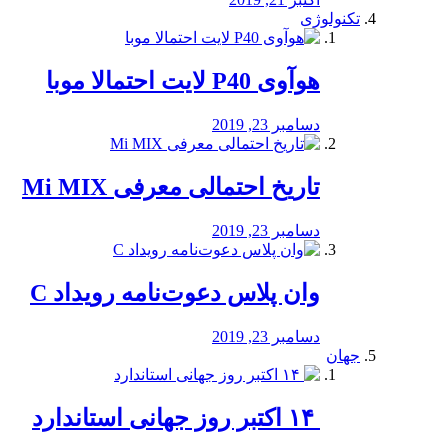
تکنولوژی
هوآوی P40 لایت احتمالا موبا
دسامبر 23, 2019
تاریخ احتمالی معرفی Mi MIX
دسامبر 23, 2019
وان پلاس دعوت‌نامه رویداد C
دسامبر 23, 2019
جهان
‏ ۱۴ اکتبر روز جهانی استاندارد