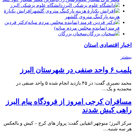
دانشگاه علوم پزشکی البرز
افزایش یکبارۀ
هزینه پارکینگ متروی گلشهر
دكتر فردين
فرمند (نماينده مجلس مردم میانه)
سخنان بزرگان
اخبار اقتصادی استان
بیشتر
پلمب ۶ واحد صنفی در شهرستان البرز
محمد نصیری گفت: در ۴۵ بازدید انجام شده ۵ واحد صنفی در
محمدیه و یک…
مسافران کرجی امروز از فرودگاه پیام البرز
راهی کیش شدند
مرکز البرز؛ منوچهر اتقیایی گفت: پرواز های کرج – کیش و بالعکس
هر سه شنبه…