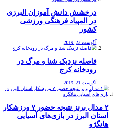
درخشش دانش آموزان البرزی
در المپیاد فرهنگی ورزشی
کشور
آگوست 23, 2019
️فاصله نزدیک شنا و مرگ در
رودخانه کرج
آگوست 21, 2019
۲ مدال برنز نتیجه حضور ۷ ورزشکار
استان البرز در بازی‌های آسیایی
هانگژو