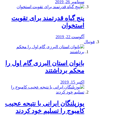
سپتامبر 26, 2019
پنج گیاه قدرتمند برای تقویت
استخوان
آگوست 22, 2019
فوتبال
بانوان استان البرزی گام اول را
محكم برداشتند
اکتبر 15, 2019
یوزپلنگان ایرانی با نتیجه عجیب
کامبوج را تسلیم خود کردند