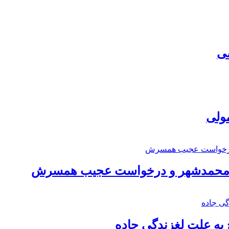
سی
مولی
اد محمدشهر و درخواست عجیب همسرش
به علت لغزندگی جاده