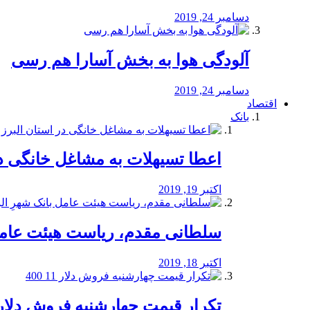
دسامبر 24, 2019
آلودگی هوا به بخش آسارا هم رسی
دسامبر 24, 2019
اقتصاد
بانک
️اعطا تسیهلات به مشاغل خانگی در
اکتبر 19, 2019
سلطانی مقدم، ریاست هیئت عامل 
اکتبر 18, 2019
تکرار قیمت چهارشنبه فروش دلار 11 00