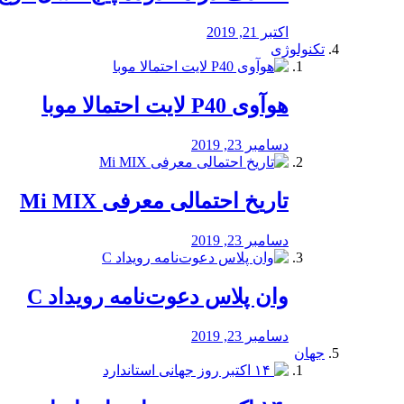
اکتبر 21, 2019
تکنولوژی
هوآوی P40 لایت احتمالا موبا
دسامبر 23, 2019
تاریخ احتمالی معرفی Mi MIX
دسامبر 23, 2019
وان پلاس دعوت‌نامه رویداد C
دسامبر 23, 2019
جهان