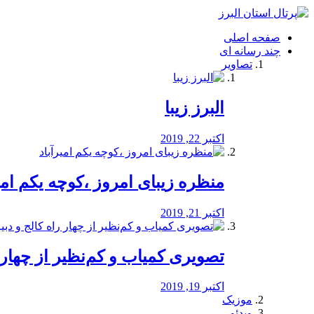
فصد
خون
صفحه اصلی
شرق
چند رسانه ای
تهران
تصاویر
خشکشویی
تصفیه
آب
البرز زیبا
طراحی
سایت
و
اکتبر 22, 2019
سئو
vip
منظره‌‌ زیبای امروز ،کوچه یکم امی
اکتبر 21, 2019
️تصویری کمیاب و کم‌نظیر از چهار راه 
اکتبر 19, 2019
موزیک
ویدئو