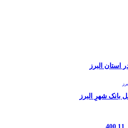
 استان البرز
بانک شهرِ البرز
4