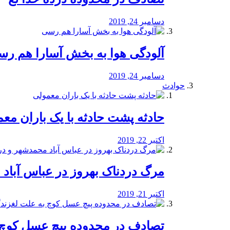
دسامبر 24, 2019
آلودگی هوا به بخش آسارا هم ر
دسامبر 24, 2019
حوادث
️حادثه پشت حادثه با یک باران مع
اکتبر 22, 2019
مرگ دردناک بهروز در عباس آب
اکتبر 21, 2019
تصادف در محدوده پیچ عسل کوچ 