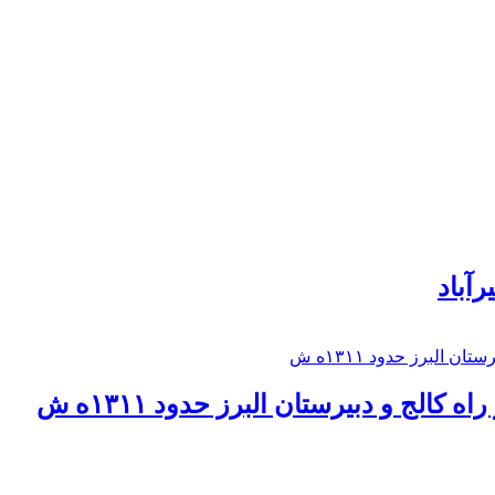
رآباد
كالج و دبيرستان البرز حدود ۱۳۱۱ه ش