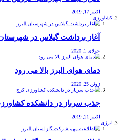
اکتبر 17, 2019
کشاورزی
آغاز برداشت گیلاس در شهرستان 
جولای 1, 2020
دمای هوای البرز بالا می رود
ژوئن 25, 2020
جذب سرباز در دانشکده کشاورز
اکتبر 21, 2019
انرژی