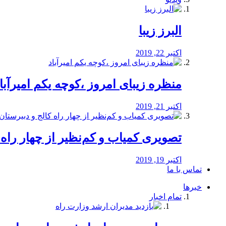
البرز زیبا
اکتبر 22, 2019
منظره‌‌ زیبای امروز ،کوچه یکم امیرآبا
اکتبر 21, 2019
️تصویری کمیاب و کم‌نظیر از چهار راه كالج
اکتبر 19, 2019
تماس با ما
خبرها
تمام اخبار