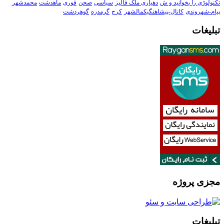
تکنولوڑی را بخوانید و ش
دهیاری ملک فالیز
سیاسی
صحن
فوری
ماهدشت
محمدشهر
پیام-شهروندی
کانال-پیشاهنگیکمالشهر
کرج
گرمدره
گوهردشت
تبلیغات
مجزی پروژه
تبلیغات