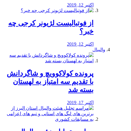
اکتبر 12, 2019
از فوتبالیست لژیونر کرجی چه
خبر؟
اکتبر 12, 2019
والیبال
پرونده کولاکوویچ و شاگردانش
با تقدیم سه امتیاز به لهستان
بسته شد
اکتبر 17, 2019