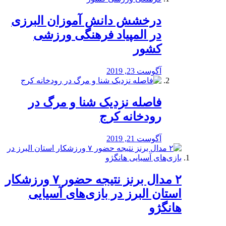
درخشش دانش آموزان البرزی
در المپیاد فرهنگی ورزشی
کشور
آگوست 23, 2019
️فاصله نزدیک شنا و مرگ در
رودخانه کرج
آگوست 21, 2019
۲ مدال برنز نتیجه حضور ۷ ورزشکار
استان البرز در بازی‌های آسیایی
هانگژو