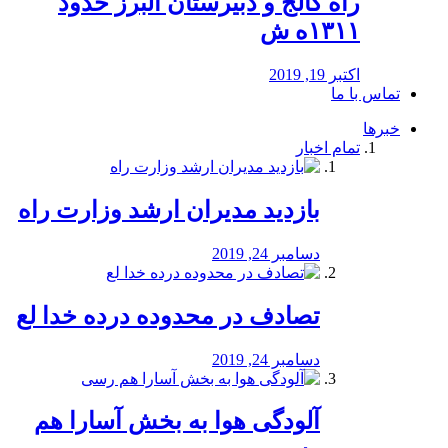
راه كالج و دبيرستان البرز حدود
۱۳۱۱ه ش
اکتبر 19, 2019
تماس با ما
خبرها
تمام اخبار
بازدید مدیران ارشد وزارت راه
دسامبر 24, 2019
تصادف در محدوده درده خدا لع
دسامبر 24, 2019
آلودگی هوا به بخش آسارا هم