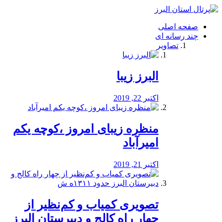
فصد
خون
صفحه اصلی
شرق
چند رسانه ای
تهران
تصاویر
خشکشویی
تصفیه
آب
البرز زیبا
طراحی
سایت
و
اکتبر 22, 2019
سئو
vip
منظره‌‌ زیبای امروز ،کوچه یکم
امیرآباد
اکتبر 21, 2019
️تصویری کمیاب و کم‌نظیر از
چهار راه كالج و دبيرستان البرز