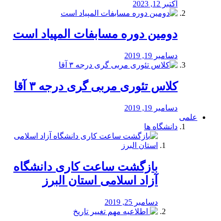
اکتبر 12, 2023
دومین دوره مسابفات المپیاد است
دسامبر 19, 2019
کلاس تئوری مربی گری درجه ۳ آقا
دسامبر 19, 2019
علمی
دانشگاه ها
بازگشت ساعت کاری دانشگاه
آزاد اسلامی استان البرز
دسامبر 25, 2019