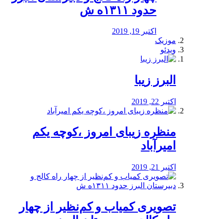
حدود ۱۳۱۱ه ش
اکتبر 19, 2019
موزیک
ویدئو
البرز زیبا
اکتبر 22, 2019
منظره‌‌ زیبای امروز ،کوچه یکم
امیرآباد
اکتبر 21, 2019
️تصویری کمیاب و کم‌نظیر از چهار