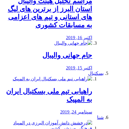
مراسم تجلیل هیئت والیبال
استان البرز از برترین های لیگ
های استانی و تیم های اعزامی
به مسابقات کشوری
اکتبر 16, 2019
جام جهانی والیبال
اکتبر 15, 2019
بسکتبال
راهیابی تیم ملی بسکتبال ایران
به المپیک
سپتامبر 24, 2019
شنا