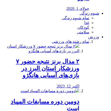
جولای 1, 2020
شیوه زندگی
تمام شیوه زندگی
غذا
کودکان
سلامتی
ورزش
تمام رشته های ورزشی
۲ مدال برنز نتیجه حضور ۷
ورزشکار استان البرز در
بازی‌های آسیایی هانگژو
اکتبر 12, 2023
دومین دوره مسابفات المپیاد
است