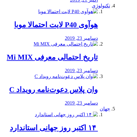
تکنولوژی
هوآوی P40 لایت احتمالا موبا
دسامبر 23, 2019
تاریخ احتمالی معرفی Mi MIX
دسامبر 23, 2019
وان پلاس دعوت‌نامه رویداد C
دسامبر 23, 2019
جهان
‏ ۱۴ اکتبر روز جهانی استاندارد