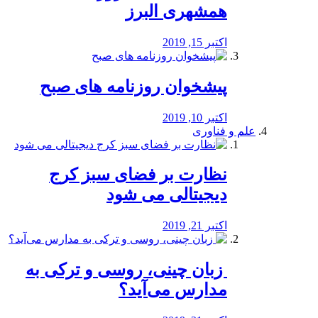
همشهری البرز
اکتبر 15, 2019
پیشخوان روزنامه های صبح
اکتبر 10, 2019
علم و فناوری
نظارت بر فضای سبز کرج
دیجیتالی می شود
اکتبر 21, 2019
️ زبان چینی، روسی و ترکی به
مدارس می‌آید؟