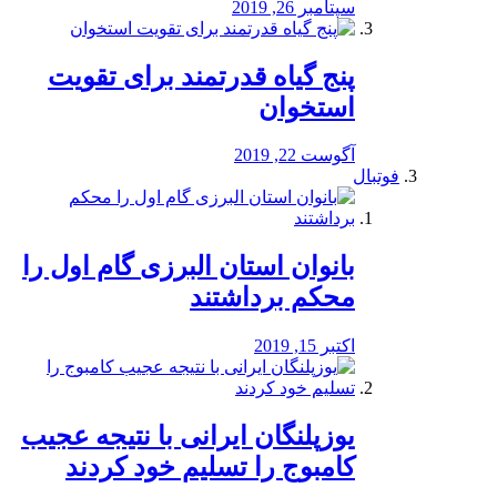
سپتامبر 26, 2019
پنج گیاه قدرتمند برای تقویت
استخوان
آگوست 22, 2019
فوتبال
بانوان استان البرزی گام اول را
محكم برداشتند
اکتبر 15, 2019
یوزپلنگان ایرانی با نتیجه عجیب
کامبوج را تسلیم خود کردند