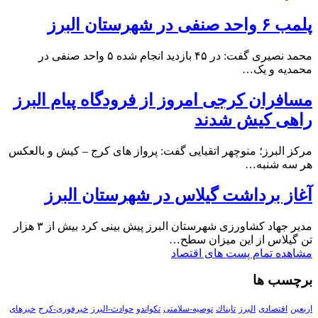
پلمب ۶ واحد صنفی در شهرستان البرز
محمد نصیری گفت: در ۴۵ بازدید انجام شده ۵ واحد صنفی در
محمدیه و یک…
مسافران کرجی امروز از فرودگاه پیام البرز
راهی کیش شدند
مرکز البرز؛ منوچهر اتقیایی گفت: پرواز های کرج – کیش و بالعکس
هر سه شنبه…
آغاز برداشت گیلاس در شهرستان البرز
مدیر جهاد کشاورزی شهرستان البرز پیش بینی کرد بیش از ۳ هزار
تن گیلاس از این میزان سطح…
مشاهده تمام پست های اقتصاد
برچسب ها
اربعین
اقتصادی
البرز
تابناك
توصیه-سلامتی
تکواندو
حوادث-البرز
خبرفوری-کرج
خبرهای