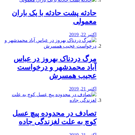
️حادثه پشت حادثه با یک باران
معمولی
اکتبر 22, 2019
مرگ دردناک بهروز در عباس
آباد محمدشهر و درخواست
عجیب همسرش
اکتبر 21, 2019
تصادف در محدوده پیچ عسل
کوچ به علت لغزندگی جاده
اکتبر 21, 2019