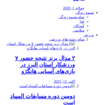
جولای 1, 2020
شیوه زندگی
تمام شیوه زندگی
غذا
کودکان
سلامتی
ورزش
تمام رشته های ورزشی
۲ مدال برنز نتیجه حضور ۷
ورزشکار استان البرز در
بازی‌های آسیایی هانگژو
اکتبر 12, 2023
دومین دوره مسابفات المپیاد
است