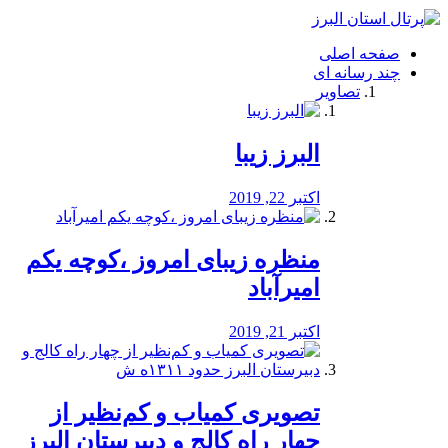
فصد
خون
صفحه اصلی
شرق
چند رسانه ای
تهران
تصاویر
خشکشویی
تصفیه
آب
البرز زیبا
طراحی
سایت
و
اکتبر 22, 2019
سئو
vip
منظره‌‌ زیبای امروز ،کوچه یکم
امیرآباد
اکتبر 21, 2019
️تصویری کمیاب و کم‌نظیر از
چهار راه كالج و دبيرستان البرز