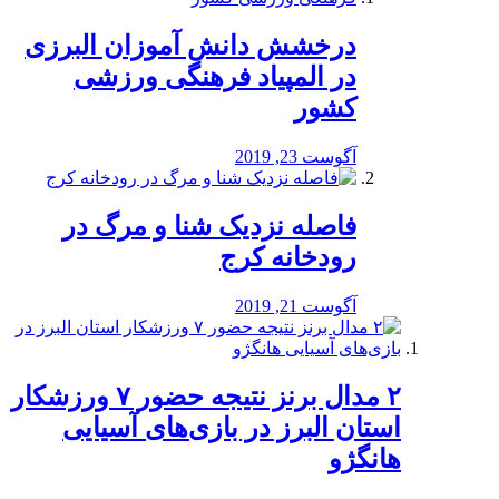
درخشش دانش آموزان البرزی
در المپیاد فرهنگی ورزشی
کشور
آگوست 23, 2019
️فاصله نزدیک شنا و مرگ در
رودخانه کرج
آگوست 21, 2019
۲ مدال برنز نتیجه حضور ۷ ورزشکار
استان البرز در بازی‌های آسیایی
هانگژو