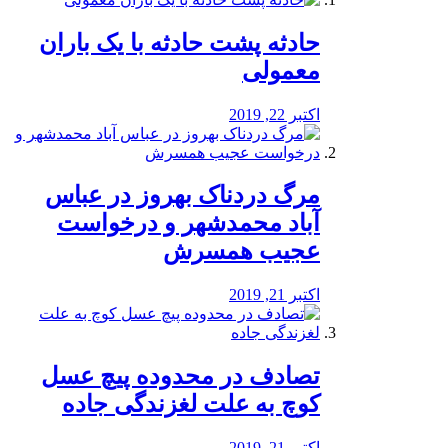
️حادثه پشت حادثه با یک باران
معمولی
اکتبر 22, 2019
مرگ دردناک بهروز در عباس
آباد محمدشهر و درخواست
عجیب همسرش
اکتبر 21, 2019
تصادف در محدوده پیچ عسل
کوچ به علت لغزندگی جاده
اکتبر 21, 2019