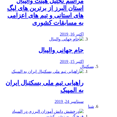
مراسم تجلیل هیئت والیبال
استان البرز از برترین های لیگ
های استانی و تیم های اعزامی
به مسابقات کشوری
اکتبر 16, 2019
جام جهانی والیبال
اکتبر 15, 2019
بسکتبال
راهیابی تیم ملی بسکتبال ایران
به المپیک
سپتامبر 24, 2019
شنا