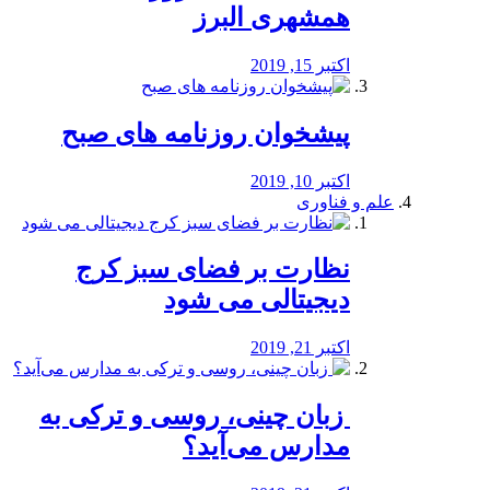
همشهری البرز
اکتبر 15, 2019
پیشخوان روزنامه های صبح
اکتبر 10, 2019
علم و فناوری
نظارت بر فضای سبز کرج
دیجیتالی می شود
اکتبر 21, 2019
️ زبان چینی، روسی و ترکی به
مدارس می‌آید؟