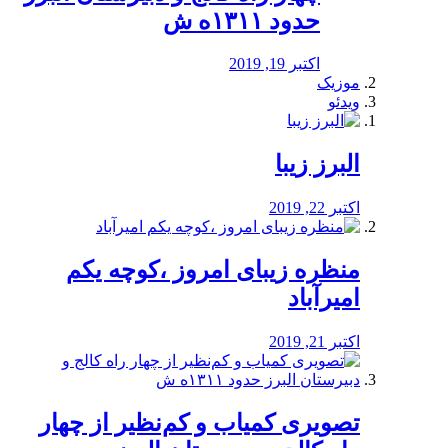
حدود ۱۳۱۱ه ش
اکتبر 19, 2019
موزیک
ویدئو
البرز زیبا
اکتبر 22, 2019
منظره‌‌ زیبای امروز ،کوچه یکم
امیرآباد
اکتبر 21, 2019
️تصویری کمیاب و کم‌نظیر از چهار