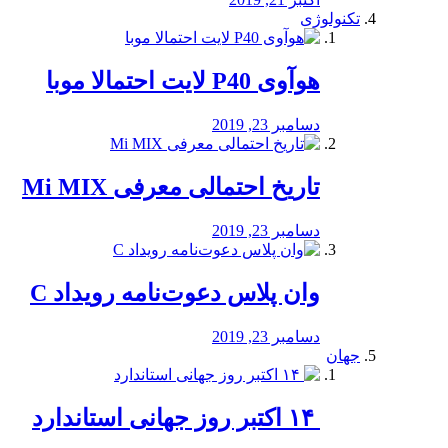
تکنولوژی
هوآوی P40 لایت احتمالا موبا
دسامبر 23, 2019
تاریخ احتمالی معرفی Mi MIX
دسامبر 23, 2019
وان پلاس دعوت‌نامه رویداد C
دسامبر 23, 2019
جهان
‏ ۱۴ اکتبر روز جهانی استاندارد