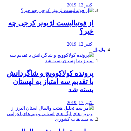
اکتبر 12, 2019
از فوتبالیست لژیونر کرجی چه
خبر؟
اکتبر 12, 2019
والیبال
پرونده کولاکوویچ و شاگردانش
با تقدیم سه امتیاز به لهستان
بسته شد
اکتبر 17, 2019