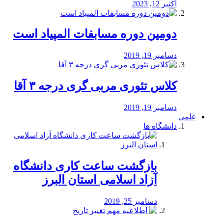
اکتبر 12, 2023
دومین دوره مسابفات المپیاد است
دسامبر 19, 2019
کلاس تئوری مربی گری درجه ۳ آقا
دسامبر 19, 2019
علمی
دانشگاه ها
بازگشت ساعت کاری دانشگاه
آزاد اسلامی استان البرز
دسامبر 25, 2019