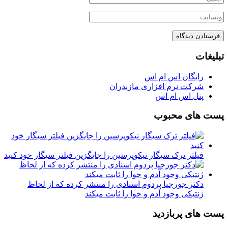
تبلیغات
رایگان اس ام اس
شرکت نرم افزاری مازندران
پنل اس ام اس
پست های محبوب
فیلتر ترک سیگار نیکوپرسین را جایگزین فیلتر سیگار خود کنید
دکتر جورجیا پردوم اسنادی را منتشر کرده که از لحاظ
ژنتیکی وجود آدم و حوا را ثابت میکند
پست های پربازدید