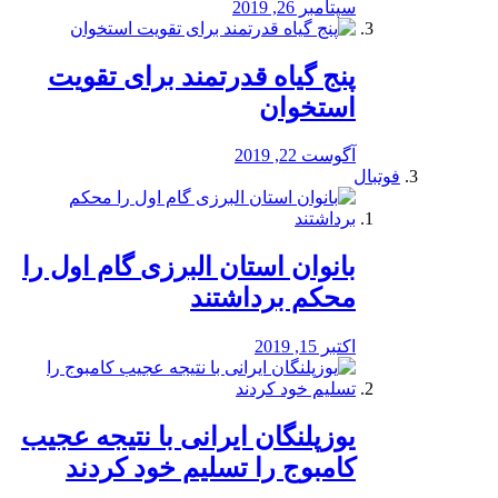
سپتامبر 26, 2019
پنج گیاه قدرتمند برای تقویت
استخوان
آگوست 22, 2019
فوتبال
بانوان استان البرزی گام اول را
محكم برداشتند
اکتبر 15, 2019
یوزپلنگان ایرانی با نتیجه عجیب
کامبوج را تسلیم خود کردند