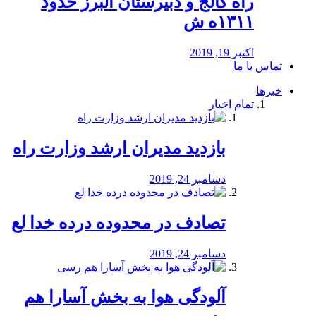
راه كالج و دبيرستان البرز حدود
۱۳۱۱ه ش
اکتبر 19, 2019
تماس با ما
خبرها
تمام اخبار
بازدید مدیران ارشد وزارت راه
دسامبر 24, 2019
تصادف در محدوده درده خدا لع
دسامبر 24, 2019
آلودگی هوا به بخش آسارا هم