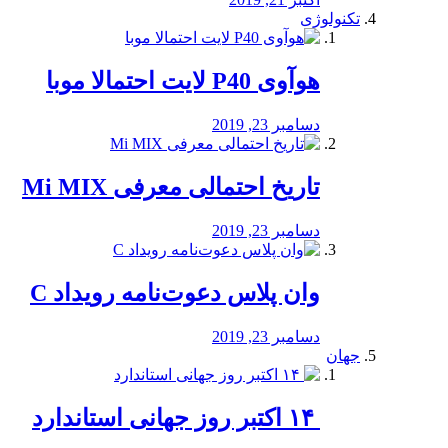
تکنولوژی
هوآوی P40 لایت احتمالا موبا
دسامبر 23, 2019
تاریخ احتمالی معرفی Mi MIX
دسامبر 23, 2019
وان پلاس دعوت‌نامه رویداد C
دسامبر 23, 2019
جهان
‏ ۱۴ اکتبر روز جهانی استاندارد