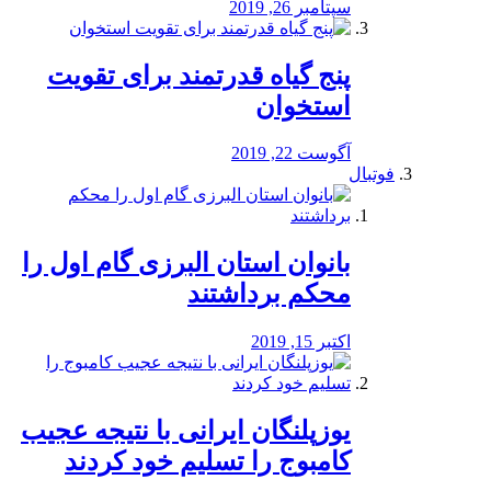
سپتامبر 26, 2019
پنج گیاه قدرتمند برای تقویت
استخوان
آگوست 22, 2019
فوتبال
بانوان استان البرزی گام اول را
محكم برداشتند
اکتبر 15, 2019
یوزپلنگان ایرانی با نتیجه عجیب
کامبوج را تسلیم خود کردند