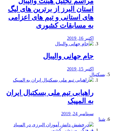
مراسم تجلیل هیئت والیبال
استان البرز از برترین های لیگ
های استانی و تیم های اعزامی
به مسابقات کشوری
اکتبر 16, 2019
جام جهانی والیبال
اکتبر 15, 2019
بسکتبال
راهیابی تیم ملی بسکتبال ایران
به المپیک
سپتامبر 24, 2019
شنا