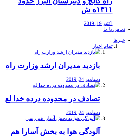
راه كالج و دبيرستان البرز حدود
۱۳۱۱ه ش
اکتبر 19, 2019
تماس با ما
خبرها
تمام اخبار
بازدید مدیران ارشد وزارت راه
دسامبر 24, 2019
تصادف در محدوده درده خدا لع
دسامبر 24, 2019
آلودگی هوا به بخش آسارا هم