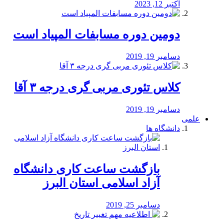
اکتبر 12, 2023
دومین دوره مسابفات المپیاد است
دسامبر 19, 2019
کلاس تئوری مربی گری درجه ۳ آقا
دسامبر 19, 2019
علمی
دانشگاه ها
بازگشت ساعت کاری دانشگاه
آزاد اسلامی استان البرز
دسامبر 25, 2019