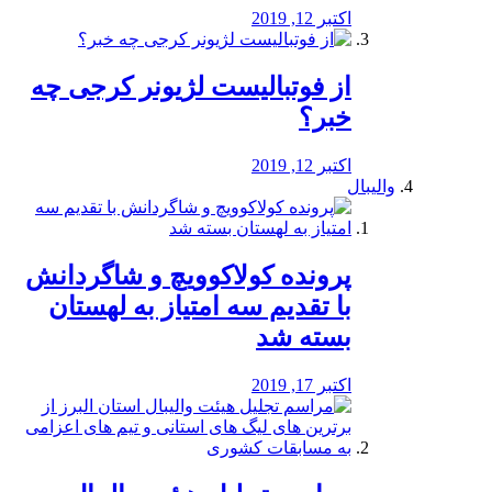
اکتبر 12, 2019
از فوتبالیست لژیونر کرجی چه
خبر؟
اکتبر 12, 2019
والیبال
پرونده کولاکوویچ و شاگردانش
با تقدیم سه امتیاز به لهستان
بسته شد
اکتبر 17, 2019