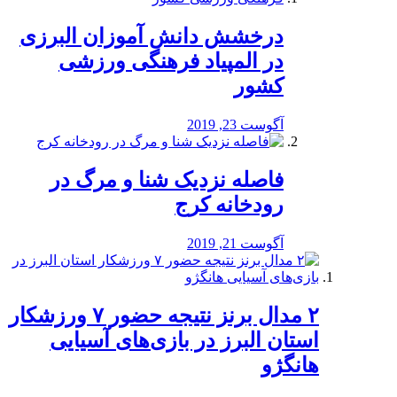
درخشش دانش آموزان البرزی
در المپیاد فرهنگی ورزشی
کشور
آگوست 23, 2019
️فاصله نزدیک شنا و مرگ در
رودخانه کرج
آگوست 21, 2019
۲ مدال برنز نتیجه حضور ۷ ورزشکار
استان البرز در بازی‌های آسیایی
هانگژو