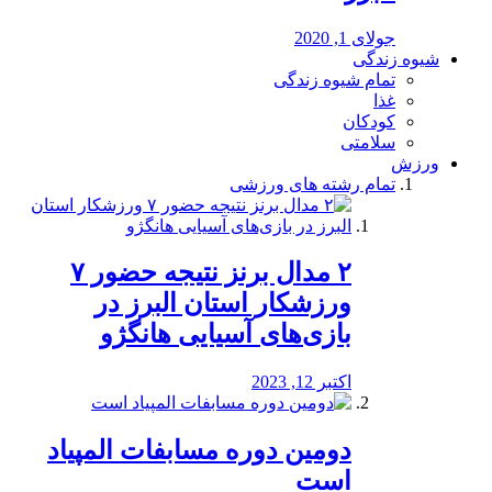
جولای 1, 2020
شیوه زندگی
تمام شیوه زندگی
غذا
کودکان
سلامتی
ورزش
تمام رشته های ورزشی
۲ مدال برنز نتیجه حضور ۷
ورزشکار استان البرز در
بازی‌های آسیایی هانگژو
اکتبر 12, 2023
دومین دوره مسابفات المپیاد
است