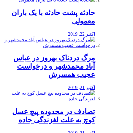
️حادثه پشت حادثه با یک باران
معمولی
اکتبر 22, 2019
مرگ دردناک بهروز در عباس
آباد محمدشهر و درخواست
عجیب همسرش
اکتبر 21, 2019
تصادف در محدوده پیچ عسل
کوچ به علت لغزندگی جاده
اکتبر 21, 2019