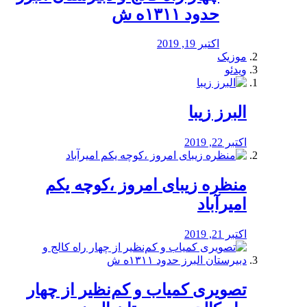
حدود ۱۳۱۱ه ش
اکتبر 19, 2019
موزیک
ویدئو
البرز زیبا
اکتبر 22, 2019
منظره‌‌ زیبای امروز ،کوچه یکم
امیرآباد
اکتبر 21, 2019
️تصویری کمیاب و کم‌نظیر از چهار