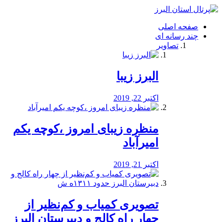
فصد
خون
صفحه اصلی
شرق
چند رسانه ای
تهران
تصاویر
خشکشویی
تصفیه
آب
البرز زیبا
طراحی
سایت
و
اکتبر 22, 2019
سئو
vip
منظره‌‌ زیبای امروز ،کوچه یکم
امیرآباد
اکتبر 21, 2019
️تصویری کمیاب و کم‌نظیر از
چهار راه كالج و دبيرستان البرز