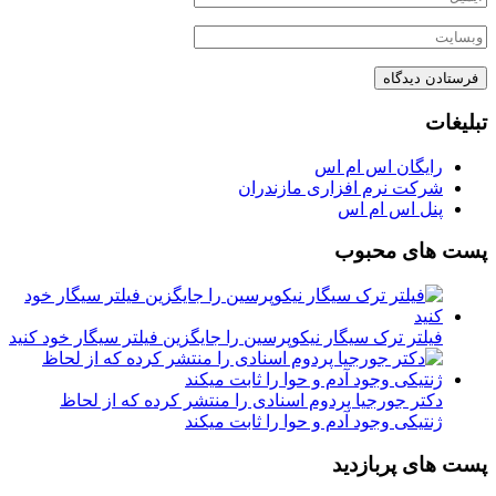
تبلیغات
رایگان اس ام اس
شرکت نرم افزاری مازندران
پنل اس ام اس
پست های محبوب
فیلتر ترک سیگار نیکوپرسین را جایگزین فیلتر سیگار خود کنید
دکتر جورجیا پردوم اسنادی را منتشر کرده که از لحاظ
ژنتیکی وجود آدم و حوا را ثابت میکند
پست های پربازدید