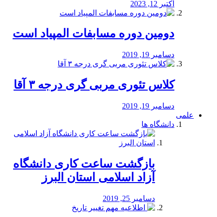
اکتبر 12, 2023
دومین دوره مسابفات المپیاد است
دسامبر 19, 2019
کلاس تئوری مربی گری درجه ۳ آقا
دسامبر 19, 2019
علمی
دانشگاه ها
بازگشت ساعت کاری دانشگاه
آزاد اسلامی استان البرز
دسامبر 25, 2019