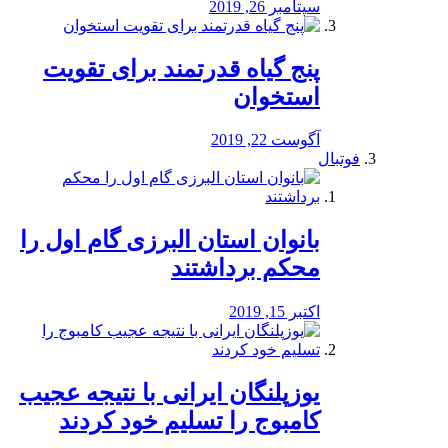
سپتامبر 26, 2019
پنج گیاه قدرتمند برای تقویت
استخوان
آگوست 22, 2019
فوتبال
بانوان استان البرزی گام اول را
محكم برداشتند
اکتبر 15, 2019
یوزپلنگان ایرانی با نتیجه عجیب
کامبوج را تسلیم خود کردند