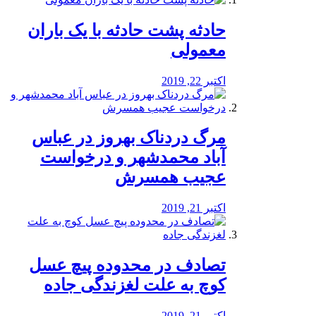
️حادثه پشت حادثه با یک باران
معمولی
اکتبر 22, 2019
مرگ دردناک بهروز در عباس
آباد محمدشهر و درخواست
عجیب همسرش
اکتبر 21, 2019
تصادف در محدوده پیچ عسل
کوچ به علت لغزندگی جاده
اکتبر 21, 2019