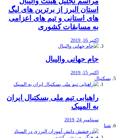
مراسم تجلیل هیئت والیبال
استان البرز از برترین های لیگ
های استانی و تیم های اعزامی
به مسابقات کشوری
اکتبر 16, 2019
جام جهانی والیبال
اکتبر 15, 2019
بسکتبال
راهیابی تیم ملی بسکتبال ایران
به المپیک
سپتامبر 24, 2019
شنا