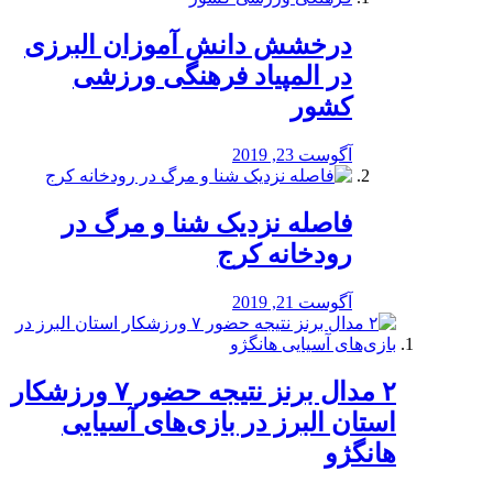
درخشش دانش آموزان البرزی
در المپیاد فرهنگی ورزشی
کشور
آگوست 23, 2019
️فاصله نزدیک شنا و مرگ در
رودخانه کرج
آگوست 21, 2019
۲ مدال برنز نتیجه حضور ۷ ورزشکار
استان البرز در بازی‌های آسیایی
هانگژو