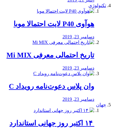
تکنولوژی
هوآوی P40 لایت احتمالا موبا
دسامبر 23, 2019
تاریخ احتمالی معرفی Mi MIX
دسامبر 23, 2019
وان پلاس دعوت‌نامه رویداد C
دسامبر 23, 2019
جهان
‏ ۱۴ اکتبر روز جهانی استاندارد