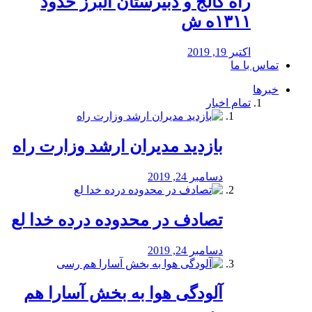
راه كالج و دبيرستان البرز حدود
۱۳۱۱ه ش
اکتبر 19, 2019
تماس با ما
خبرها
تمام اخبار
بازدید مدیران ارشد وزارت راه
دسامبر 24, 2019
تصادف در محدوده درده خدا لع
دسامبر 24, 2019
آلودگی هوا به بخش آسارا هم