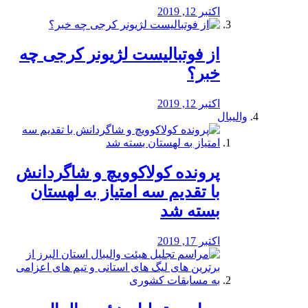
اکتبر 12, 2019
از فوتبالیست لژیونر کرجی چه
خبر؟
اکتبر 12, 2019
والیبال
پرونده کولاکوویچ و شاگردانش
با تقدیم سه امتیاز به لهستان
بسته شد
اکتبر 17, 2019