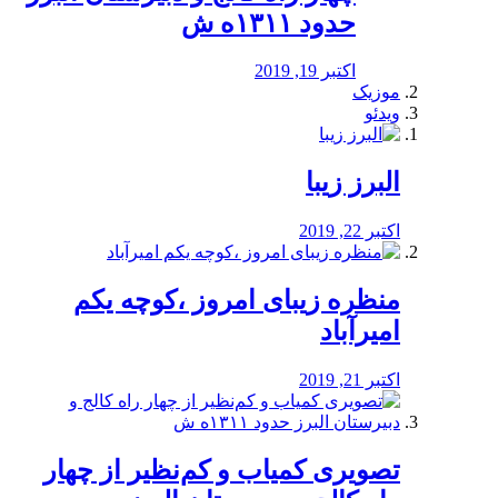
حدود ۱۳۱۱ه ش
اکتبر 19, 2019
موزیک
ویدئو
البرز زیبا
اکتبر 22, 2019
منظره‌‌ زیبای امروز ،کوچه یکم
امیرآباد
اکتبر 21, 2019
️تصویری کمیاب و کم‌نظیر از چهار