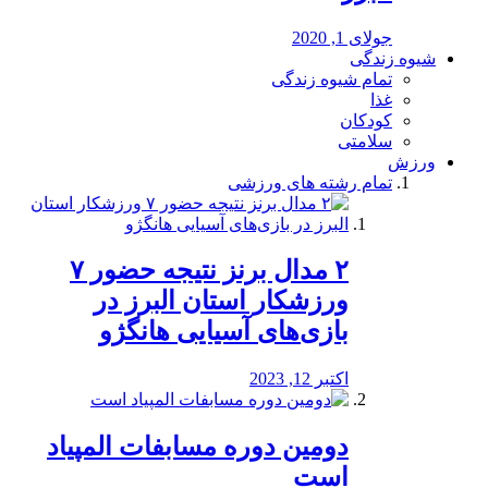
جولای 1, 2020
شیوه زندگی
تمام شیوه زندگی
غذا
کودکان
سلامتی
ورزش
تمام رشته های ورزشی
۲ مدال برنز نتیجه حضور ۷
ورزشکار استان البرز در
بازی‌های آسیایی هانگژو
اکتبر 12, 2023
دومین دوره مسابفات المپیاد
است