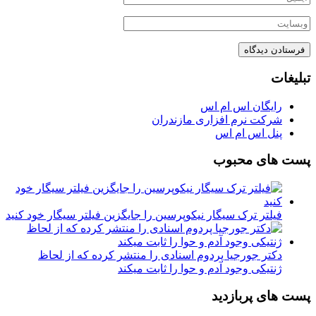
تبلیغات
رایگان اس ام اس
شرکت نرم افزاری مازندران
پنل اس ام اس
پست های محبوب
فیلتر ترک سیگار نیکوپرسین را جایگزین فیلتر سیگار خود کنید
دکتر جورجیا پردوم اسنادی را منتشر کرده که از لحاظ
ژنتیکی وجود آدم و حوا را ثابت میکند
پست های پربازدید