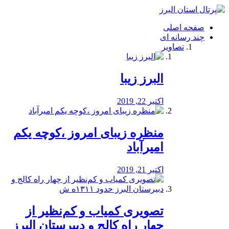
فصد
خون
صفحه اصلی
شرق
چند رسانه ای
تهران
تصاویر
خشکشویی
تصفیه
آب
البرز زیبا
طراحی
سایت
و
اکتبر 22, 2019
سئو
vip
منظره‌‌ زیبای امروز ،کوچه یکم
امیرآباد
اکتبر 21, 2019
️تصویری کمیاب و کم‌نظیر از
چهار راه كالج و دبيرستان البرز