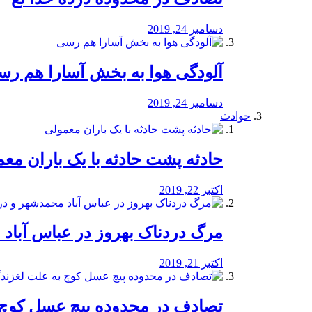
دسامبر 24, 2019
آلودگی هوا به بخش آسارا هم ر
دسامبر 24, 2019
حوادث
️حادثه پشت حادثه با یک باران مع
اکتبر 22, 2019
مرگ دردناک بهروز در عباس آب
اکتبر 21, 2019
تصادف در محدوده پیچ عسل کوچ 