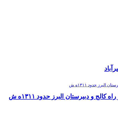
رآباد
كالج و دبيرستان البرز حدود ۱۳۱۱ه ش