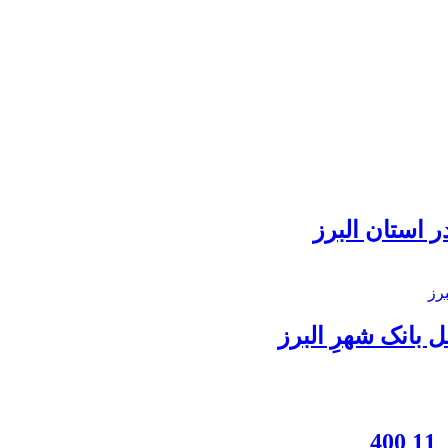
 استان البرز
بانک شهرِ البرز
4