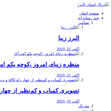
فصد
خون
صفحه اصلی
شرق
چند رسانه ای
تهران
تصاویر
خشکشویی
تصفیه
آب
البرز زیبا
طراحی
سایت
و
اکتبر 22, 2019
سئو
vip
منظره‌‌ زیبای امروز ،کوچه یکم امی
اکتبر 21, 2019
️تصویری کمیاب و کم‌نظیر از چهار راه 
اکتبر 19, 2019
موزیک
ویدئو