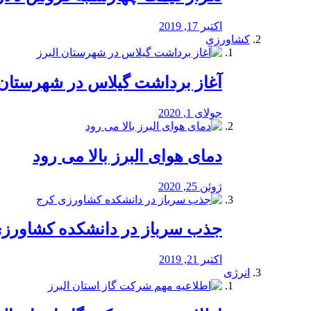
اکتبر 17, 2019
کشاورزی
آغاز برداشت گیلاس در شهرستان 
جولای 1, 2020
دمای هوای البرز بالا می رود
ژوئن 25, 2020
جذب سرباز در دانشکده کشاورز
اکتبر 21, 2019
انرژی