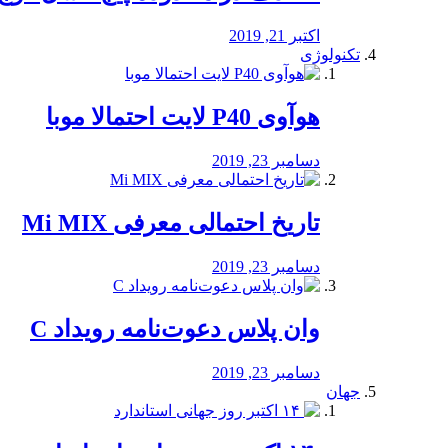
اکتبر 21, 2019
تکنولوژی
هوآوی P40 لایت احتمالا موبا
دسامبر 23, 2019
تاریخ احتمالی معرفی Mi MIX
دسامبر 23, 2019
وان پلاس دعوت‌نامه رویداد C
دسامبر 23, 2019
جهان