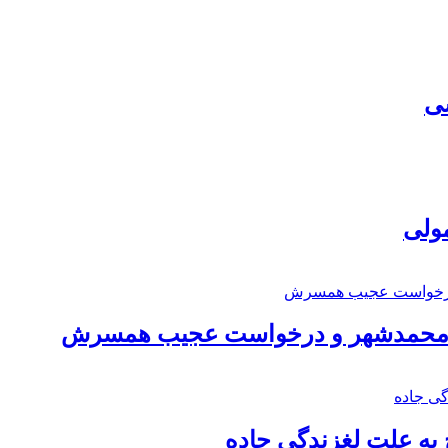
سی
مولی
اد محمدشهر و درخواست عجیب همسرش
به علت لغزندگی جاده