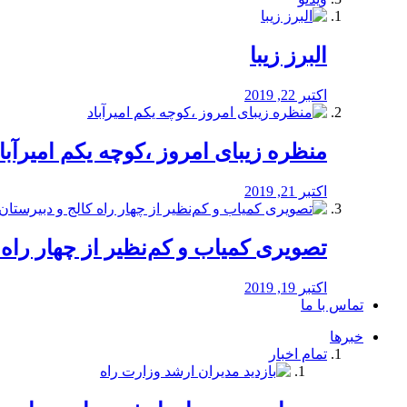
البرز زیبا
اکتبر 22, 2019
منظره‌‌ زیبای امروز ،کوچه یکم امیرآبا
اکتبر 21, 2019
️تصویری کمیاب و کم‌نظیر از چهار راه كالج
اکتبر 19, 2019
تماس با ما
خبرها
تمام اخبار