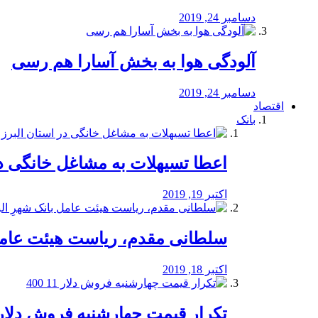
دسامبر 24, 2019
آلودگی هوا به بخش آسارا هم رسی
دسامبر 24, 2019
اقتصاد
بانک
️اعطا تسیهلات به مشاغل خانگی در
اکتبر 19, 2019
سلطانی مقدم، ریاست هیئت عامل 
اکتبر 18, 2019
تکرار قیمت چهارشنبه فروش دلار 11 00