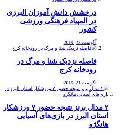
درخشش دانش آموزان البرزی
در المپیاد فرهنگی ورزشی
کشور
آگوست 23, 2019
️فاصله نزدیک شنا و مرگ در
رودخانه کرج
آگوست 21, 2019
۲ مدال برنز نتیجه حضور ۷ ورزشکار
استان البرز در بازی‌های آسیایی
هانگژو