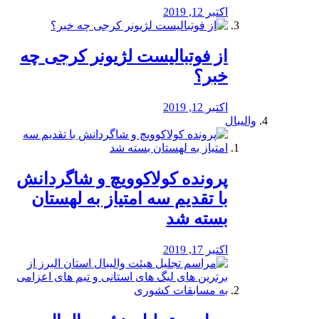
اکتبر 12, 2019
از فوتبالیست لژیونر کرجی چه
خبر؟
اکتبر 12, 2019
والیبال
پرونده کولاکوویچ و شاگردانش
با تقدیم سه امتیاز به لهستان
بسته شد
اکتبر 17, 2019