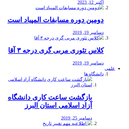
اکتبر 12, 2023
دومین دوره مسابفات المپیاد است
دسامبر 19, 2019
کلاس تئوری مربی گری درجه ۳ آقا
دسامبر 19, 2019
علمی
دانشگاه ها
بازگشت ساعت کاری دانشگاه
آزاد اسلامی استان البرز
دسامبر 25, 2019