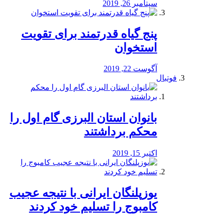
سپتامبر 26, 2019
پنج گیاه قدرتمند برای تقویت
استخوان
آگوست 22, 2019
فوتبال
بانوان استان البرزی گام اول را
محكم برداشتند
اکتبر 15, 2019
یوزپلنگان ایرانی با نتیجه عجیب
کامبوج را تسلیم خود کردند