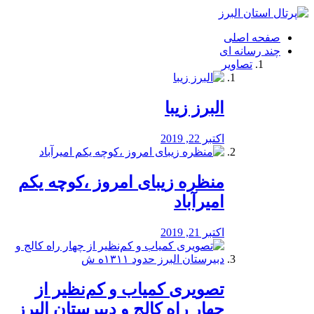
فصد
خون
صفحه اصلی
شرق
چند رسانه ای
تهران
تصاویر
خشکشویی
تصفیه
آب
البرز زیبا
طراحی
سایت
و
اکتبر 22, 2019
سئو
vip
منظره‌‌ زیبای امروز ،کوچه یکم
امیرآباد
اکتبر 21, 2019
️تصویری کمیاب و کم‌نظیر از
چهار راه كالج و دبيرستان البرز