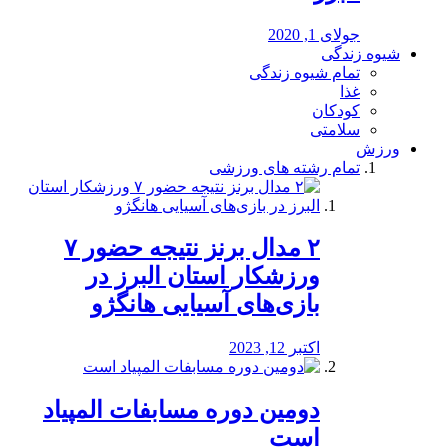
جولای 1, 2020
شیوه زندگی
تمام شیوه زندگی
غذا
کودکان
سلامتی
ورزش
تمام رشته های ورزشی
۲ مدال برنز نتیجه حضور ۷
ورزشکار استان البرز در
بازی‌های آسیایی هانگژو
اکتبر 12, 2023
دومین دوره مسابفات المپیاد
است