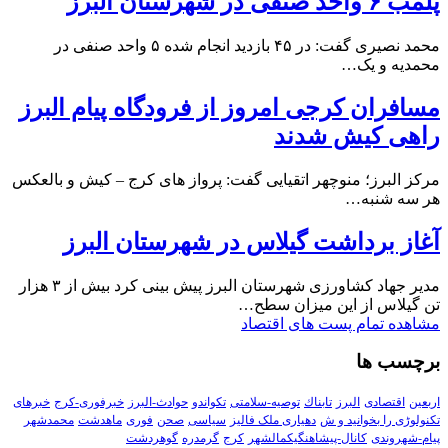
پلمب ۶ واحد صنفی در شهرستان البرز
محمد نصیری گفت: در ۴۵ بازدید انجام شده ۵ واحد صنفی در
محمدیه و یک…
مسافران کرجی امروز از فرودگاه پیام البرز
راهی کیش شدند
مرکز البرز؛ منوچهر اتقیایی گفت: پرواز های کرج – کیش و بالعکس
هر سه شنبه…
آغاز برداشت گیلاس در شهرستان البرز
مدیر جهاد کشاورزی شهرستان البرز پیش بینی کرد بیش از ۳ هزار
تن گیلاس از این میزان سطح…
مشاهده تمام پست های اقتصاد
برچسب ها
اربعین
اقتصادی
البرز
تابناك
توصیه-سلامتی
تکواندو
حوادث-البرز
خبرفوری-کرج
خبرهای
تکنولوڑی را بخوانید و ش
دهیاری ملک فالیز
سیاسی
صحن
فوری
ماهدشت
محمدشهر
پیام-شهروندی
کانال-پیشاهنگیکمالشهر
کرج
گرمدره
گوهردشت