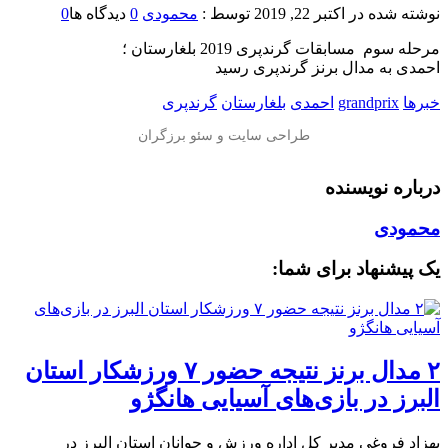
نوشته شده در
اکتبر 22, 2019
توسط :
محمودی
0
دیدگاه ها
0
مرحله سوم مسابقات گرندپری 2019 بلغارستان ؛
احمدی به مدال برنز گرندپری رسید
خبرها
grandprix
احمدی
بلغارستان
گرندپری
درباره نویسنده
محمودی
یک پیشنهاد برای شما:
۲ مدال برنز نتیجه حضور ۷ ورزشکار استان
البرز در بازی‌های آسیایی هانگژو
بهزاد فروغی مدیر کل اداره ورزش و جوانان استان البرز در