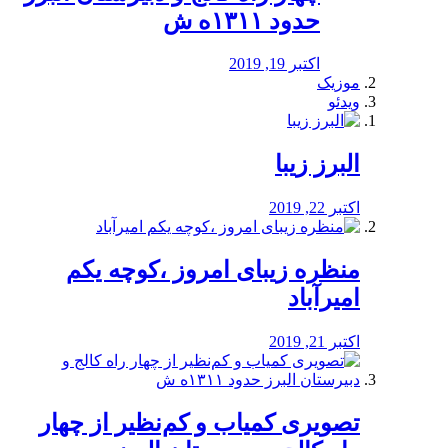
حدود ۱۳۱۱ه ش
اکتبر 19, 2019
موزیک
ویدئو
البرز زیبا
اکتبر 22, 2019
منظره‌‌ زیبای امروز ،کوچه یکم
امیرآباد
اکتبر 21, 2019
️تصویری کمیاب و کم‌نظیر از چهار