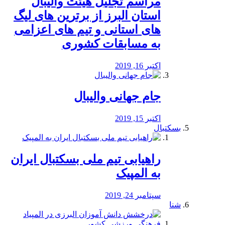
مراسم تجلیل هیئت والیبال
استان البرز از برترین های لیگ
های استانی و تیم های اعزامی
به مسابقات کشوری
اکتبر 16, 2019
جام جهانی والیبال
اکتبر 15, 2019
بسکتبال
راهیابی تیم ملی بسکتبال ایران
به المپیک
سپتامبر 24, 2019
شنا