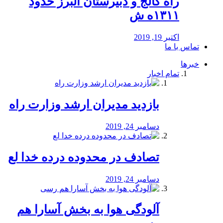
راه كالج و دبيرستان البرز حدود
۱۳۱۱ه ش
اکتبر 19, 2019
تماس با ما
خبرها
تمام اخبار
بازدید مدیران ارشد وزارت راه
دسامبر 24, 2019
تصادف در محدوده درده خدا لع
دسامبر 24, 2019
آلودگی هوا به بخش آسارا هم