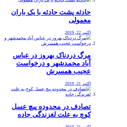
️حادثه پشت حادثه با یک باران
معمولی
اکتبر 22, 2019
مرگ دردناک بهروز در عباس
آباد محمدشهر و درخواست
عجیب همسرش
اکتبر 21, 2019
تصادف در محدوده پیچ عسل
کوچ به علت لغزندگی جاده
اکتبر 21, 2019