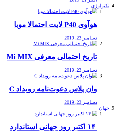
تکنولوژی
هوآوی P40 لایت احتمالا موبا
دسامبر 23, 2019
تاریخ احتمالی معرفی Mi MIX
دسامبر 23, 2019
وان پلاس دعوت‌نامه رویداد C
دسامبر 23, 2019
جهان
‏ ۱۴ اکتبر روز جهانی استاندارد