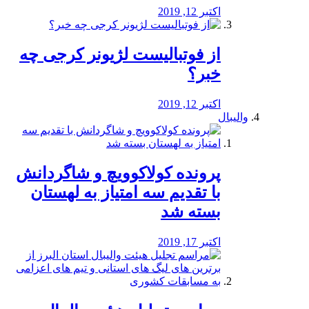
اکتبر 12, 2019
از فوتبالیست لژیونر کرجی چه
خبر؟
اکتبر 12, 2019
والیبال
پرونده کولاکوویچ و شاگردانش
با تقدیم سه امتیاز به لهستان
بسته شد
اکتبر 17, 2019