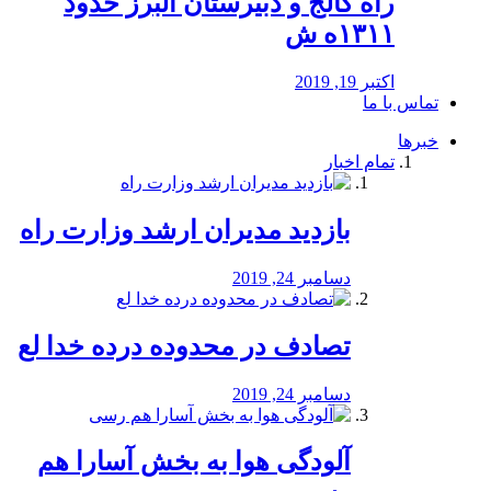
راه كالج و دبيرستان البرز حدود
۱۳۱۱ه ش
اکتبر 19, 2019
تماس با ما
خبرها
تمام اخبار
بازدید مدیران ارشد وزارت راه
دسامبر 24, 2019
تصادف در محدوده درده خدا لع
دسامبر 24, 2019
آلودگی هوا به بخش آسارا هم