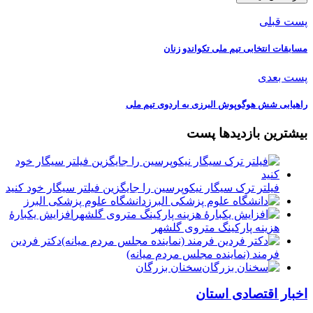
پست قبلی
مسابقات انتخابی تیم ملی تکواندو زنان
پست بعدی
راهیابی شش هوگوپوش البرزی به اردوی تیم ملی
بیشترین بازدیدها پست
فیلتر ترک سیگار نیکوپرسین را جایگزین فیلتر سیگار خود کنید
دانشگاه علوم پزشکی البرز
افزایش یکبارۀ
هزینه پارکینگ متروی گلشهر
دكتر فردين
فرمند (نماينده مجلس مردم میانه)
سخنان بزرگان
اخبار اقتصادی استان