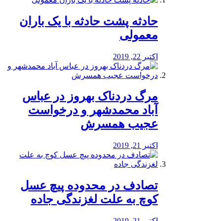
️حادثه پشت حادثه با یک باران
معمولی
اکتبر 22, 2019
مرگ دردناک بهروز در عباس
آباد محمدشهر و درخواست
عجیب همسرش
اکتبر 21, 2019
تصادف در محدوده پیچ عسل
کوچ به علت لغزندگی جاده
اکتبر 21, 2019