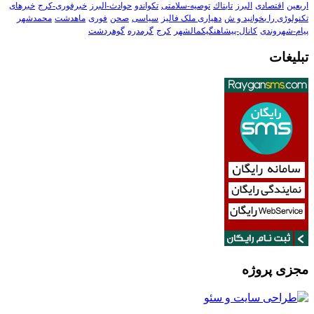
اربعین
اقتصادی
البرز
تابناك
توصیه-سلامتی
تکواندو
حوادث-البرز
خبرفوری-کرج
خبرهای
تکنولوڑی را بخوانید و ش
دهیاری ملک فالیز
سیاسی
صحن
فوری
ماهدشت
محمدشهر
پیام-شهروندی
کانال-پیشاهنگیکمالشهر
کرج
گرمدره
گوهردشت
تبلیغات
مجزی پروژه