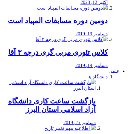
اکتبر 12, 2023
دومین دوره مسابفات المپیاد است
دسامبر 19, 2019
کلاس تئوری مربی گری درجه ۳ آقا
دسامبر 19, 2019
علمی
دانشگاه ها
بازگشت ساعت کاری دانشگاه
آزاد اسلامی استان البرز
دسامبر 25, 2019