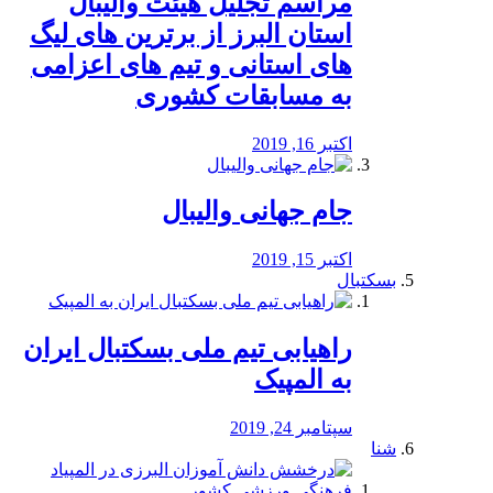
مراسم تجلیل هیئت والیبال
استان البرز از برترین های لیگ
های استانی و تیم های اعزامی
به مسابقات کشوری
اکتبر 16, 2019
جام جهانی والیبال
اکتبر 15, 2019
بسکتبال
راهیابی تیم ملی بسکتبال ایران
به المپیک
سپتامبر 24, 2019
شنا