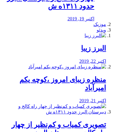
حدود ۱۳۱۱ه ش
اکتبر 19, 2019
موزیک
ویدئو
البرز زیبا
اکتبر 22, 2019
منظره‌‌ زیبای امروز ،کوچه یکم
امیرآباد
اکتبر 21, 2019
️تصویری کمیاب و کم‌نظیر از چهار