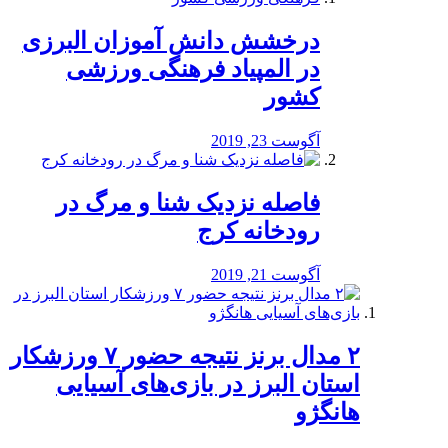
درخشش دانش آموزان البرزی
در المپیاد فرهنگی ورزشی
کشور
آگوست 23, 2019
️فاصله نزدیک شنا و مرگ در
رودخانه کرج
آگوست 21, 2019
۲ مدال برنز نتیجه حضور ۷ ورزشکار
استان البرز در بازی‌های آسیایی
هانگژو