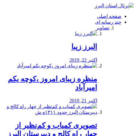
فصد
خون
صفحه اصلی
شرق
چند رسانه ای
تهران
تصاویر
خشکشویی
تصفیه
آب
البرز زیبا
طراحی
سایت
و
اکتبر 22, 2019
سئو
vip
منظره‌‌ زیبای امروز ،کوچه یکم
امیرآباد
اکتبر 21, 2019
️تصویری کمیاب و کم‌نظیر از
چهار راه كالج و دبيرستان البرز