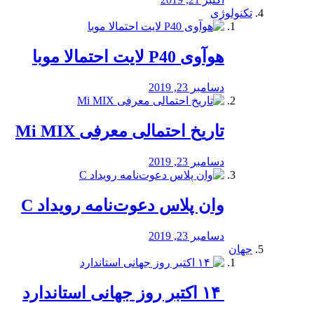
تکنولوژی
هوآوی P40 لایت احتمالا موبا
دسامبر 23, 2019
تاریخ احتمالی معرفی Mi MIX
دسامبر 23, 2019
وان پلاس دعوت‌نامه رویداد C
دسامبر 23, 2019
جهان
‏ ۱۴ اکتبر روز جهانی استاندارد