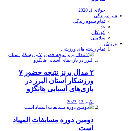
جولای 1, 2020
شیوه زندگی
تمام شیوه زندگی
غذا
کودکان
سلامتی
ورزش
تمام رشته های ورزشی
۲ مدال برنز نتیجه حضور ۷
ورزشکار استان البرز در
بازی‌های آسیایی هانگژو
اکتبر 12, 2023
دومین دوره مسابفات المپیاد
است