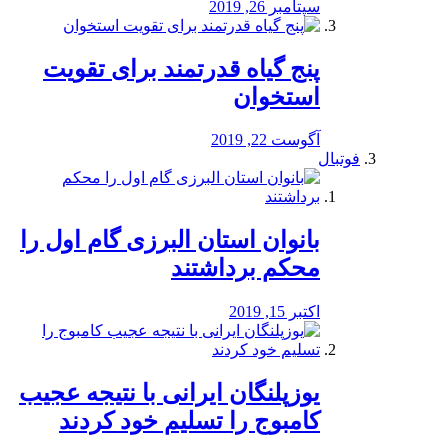
سپتامبر 26, 2019
پنج گیاه قدرتمند برای تقویت
استخوان
آگوست 22, 2019
فوتبال
بانوان استان البرزی گام اول را
محكم برداشتند
اکتبر 15, 2019
یوزپلنگان ایرانی با نتیجه عجیب
کامبوج را تسلیم خود کردند