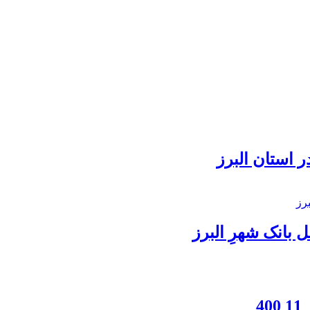
 استان البرز
بانک شهرِ البرز
4