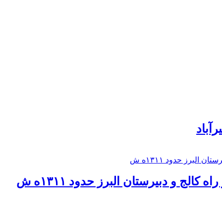
رآباد
كالج و دبيرستان البرز حدود ۱۳۱۱ه ش