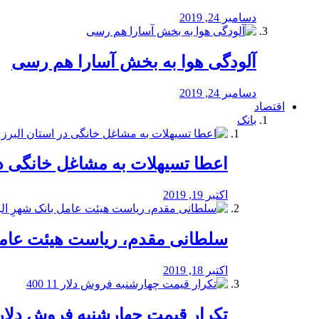
دسامبر 24, 2019
آلودگی هوا به بخش آسارا هم رسی
دسامبر 24, 2019
اقتصاد
بانک
️اعطا تسیهلات به مشاغل خانگی در
اکتبر 19, 2019
سلطانی مقدم، ریاست هیئت عامل 
اکتبر 18, 2019
تکرار قیمت چهارشنبه فروش دلار 11 00