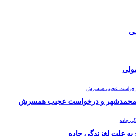
سی
مولی
اد محمدشهر و درخواست عجیب همسرش
به علت لغزندگی جاده