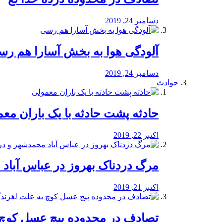
دسامبر 24, 2019
آلودگی هوا به بخش آسارا هم ر
دسامبر 24, 2019
حوادث
️حادثه پشت حادثه با یک باران مع
اکتبر 22, 2019
مرگ دردناک بهروز در عباس آب
اکتبر 21, 2019
تصادف در محدوده پیچ عسل کوچ 