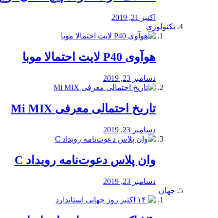
اکتبر 21, 2019
تکنولوژی
هوآوی P40 لایت احتمالا موبا
دسامبر 23, 2019
تاریخ احتمالی معرفی Mi MIX
دسامبر 23, 2019
وان پلاس دعوت‌نامه رویداد C
دسامبر 23, 2019
جهان