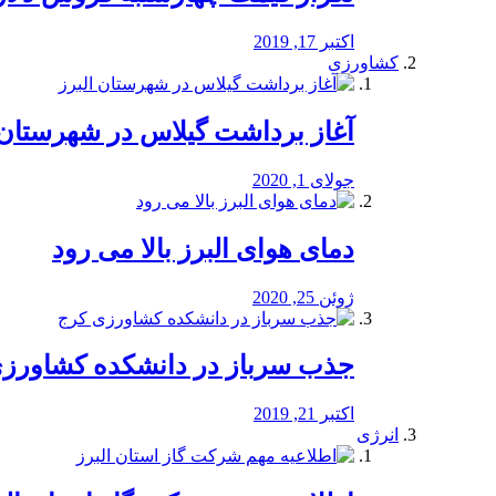
اکتبر 17, 2019
کشاورزی
آغاز برداشت گیلاس در شهرستان 
جولای 1, 2020
دمای هوای البرز بالا می رود
ژوئن 25, 2020
جذب سرباز در دانشکده کشاورز
اکتبر 21, 2019
انرژی