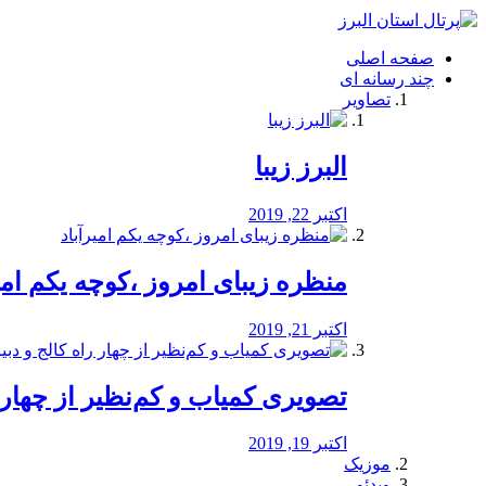
فصد
خون
صفحه اصلی
شرق
چند رسانه ای
تهران
تصاویر
خشکشویی
تصفیه
آب
البرز زیبا
طراحی
سایت
و
اکتبر 22, 2019
سئو
vip
منظره‌‌ زیبای امروز ،کوچه یکم امی
اکتبر 21, 2019
️تصویری کمیاب و کم‌نظیر از چهار راه 
اکتبر 19, 2019
موزیک
ویدئو