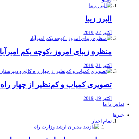
البرز زیبا
اکتبر 22, 2019
منظره‌‌ زیبای امروز ،کوچه یکم امیرآبا
اکتبر 21, 2019
️تصویری کمیاب و کم‌نظیر از چهار راه كالج
اکتبر 19, 2019
تماس با ما
خبرها
تمام اخبار