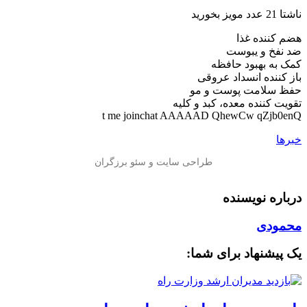
ناشتا 21 عدد مویز بخورید
هضم کننده غذا
ضد نفخ و یبوست
کمک به بهبود حافظه
باز کننده انسداد عروقی
حفظ سلامت پوست و مو
تقویت کننده معده، کبد و کلیه
t me joinchat AAAAAD QhewCw qZjb0enQ
خبرها
درباره نویسنده
محمودی
یک پیشنهاد برای شما: