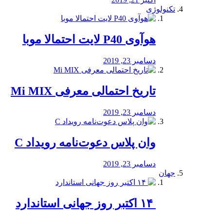
تکنولوژی
هوآوی P40 لایت احتمالا موبا
دسامبر 23, 2019
تاریخ احتمالی معرفی Mi MIX
دسامبر 23, 2019
وان پلاس دعوت‌نامه رویداد C
دسامبر 23, 2019
جهان
‏ ۱۴ اکتبر روز جهانی استاندارد