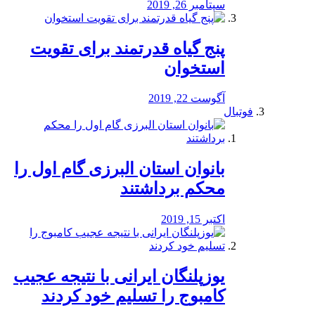
سپتامبر 26, 2019
پنج گیاه قدرتمند برای تقویت
استخوان
آگوست 22, 2019
فوتبال
بانوان استان البرزی گام اول را
محكم برداشتند
اکتبر 15, 2019
یوزپلنگان ایرانی با نتیجه عجیب
کامبوج را تسلیم خود کردند