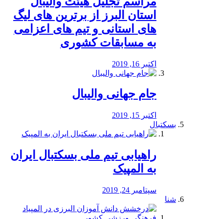
مراسم تجلیل هیئت والیبال
استان البرز از برترین های لیگ
های استانی و تیم های اعزامی
به مسابقات کشوری
اکتبر 16, 2019
جام جهانی والیبال
اکتبر 15, 2019
بسکتبال
راهیابی تیم ملی بسکتبال ایران
به المپیک
سپتامبر 24, 2019
شنا