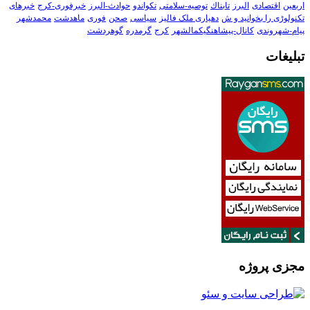
اربعین
اقتصادی
البرز
تابناك
توصیه-سلامتی
تکواندو
حوادث-البرز
خبرفوری-کرج
خبرهای
تکنولوڑی را بخوانید و ش
دهیاری ملک فالیز
سیاسی
صحن
فوری
ماهدشت
محمدشهر
پیام-شهروندی
کانال-پیشاهنگیکمالشهر
کرج
گرمدره
گوهردشت
تبلیغات
مجزی پروژه