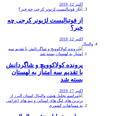
اکتبر 12, 2019
از فوتبالیست لژیونر کرجی چه
خبر؟
اکتبر 12, 2019
والیبال
پرونده کولاکوویچ و شاگردانش
با تقدیم سه امتیاز به لهستان
بسته شد
اکتبر 17, 2019