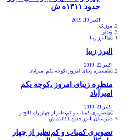
حدود ۱۳۱۱ه ش
اکتبر 19, 2019
موزیک
ویدئو
البرز زیبا
اکتبر 22, 2019
منظره‌‌ زیبای امروز ،کوچه یکم
امیرآباد
اکتبر 21, 2019
️تصویری کمیاب و کم‌نظیر از چهار