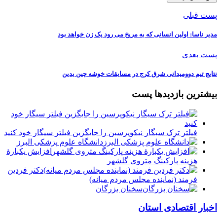
پست قبلی
مدیر ناسا: اولین انسانی که به مریخ می رود یک زن خواهد بود
پست بعدی
نتایج تیم دوومیدانی شرق کرج در مسابقات خوشه چین بدین
بیشترین بازدیدها پست
فیلتر ترک سیگار نیکوپرسین را جایگزین فیلتر سیگار خود کنید
دانشگاه علوم پزشکی البرز
افزایش یکبارۀ
هزینه پارکینگ متروی گلشهر
دكتر فردين
فرمند (نماينده مجلس مردم میانه)
سخنان بزرگان
اخبار اقتصادی استان