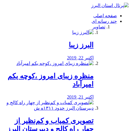
فصد
خون
صفحه اصلی
شرق
چند رسانه ای
تهران
تصاویر
خشکشویی
تصفیه
آب
البرز زیبا
طراحی
سایت
و
اکتبر 22, 2019
سئو
vip
منظره‌‌ زیبای امروز ،کوچه یکم
امیرآباد
اکتبر 21, 2019
️تصویری کمیاب و کم‌نظیر از
چهار راه كالج و دبيرستان البرز