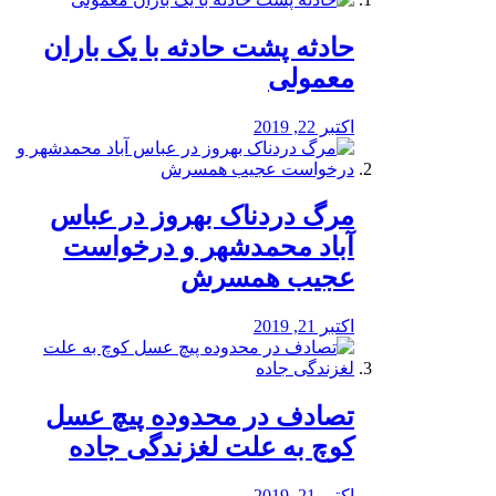
️حادثه پشت حادثه با یک باران
معمولی
اکتبر 22, 2019
مرگ دردناک بهروز در عباس
آباد محمدشهر و درخواست
عجیب همسرش
اکتبر 21, 2019
تصادف در محدوده پیچ عسل
کوچ به علت لغزندگی جاده
اکتبر 21, 2019