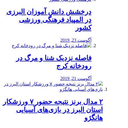
درخشش دانش آموزان البرزی
در المپیاد فرهنگی ورزشی
کشور
آگوست 23, 2019
️فاصله نزدیک شنا و مرگ در
رودخانه کرج
آگوست 21, 2019
۲ مدال برنز نتیجه حضور ۷ ورزشکار
استان البرز در بازی‌های آسیایی
هانگژو