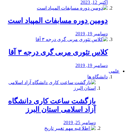
اکتبر 12, 2023
دومین دوره مسابفات المپیاد است
دسامبر 19, 2019
کلاس تئوری مربی گری درجه ۳ آقا
دسامبر 19, 2019
علمی
دانشگاه ها
بازگشت ساعت کاری دانشگاه
آزاد اسلامی استان البرز
دسامبر 25, 2019