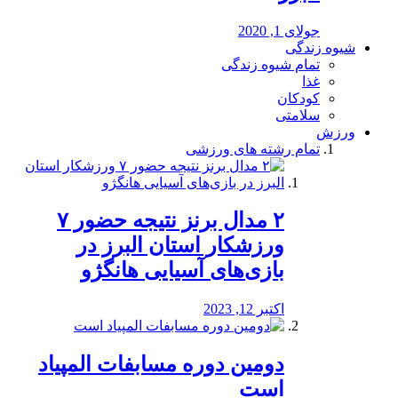
جولای 1, 2020
شیوه زندگی
تمام شیوه زندگی
غذا
کودکان
سلامتی
ورزش
تمام رشته های ورزشی
۲ مدال برنز نتیجه حضور ۷
ورزشکار استان البرز در
بازی‌های آسیایی هانگژو
اکتبر 12, 2023
دومین دوره مسابفات المپیاد
است