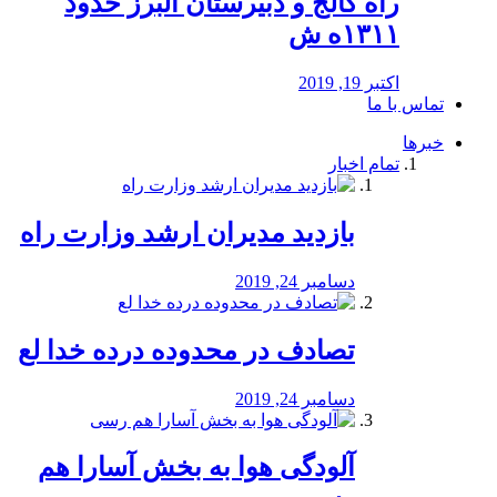
راه كالج و دبيرستان البرز حدود
۱۳۱۱ه ش
اکتبر 19, 2019
تماس با ما
خبرها
تمام اخبار
بازدید مدیران ارشد وزارت راه
دسامبر 24, 2019
تصادف در محدوده درده خدا لع
دسامبر 24, 2019
آلودگی هوا به بخش آسارا هم