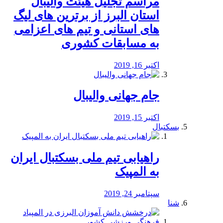
مراسم تجلیل هیئت والیبال
استان البرز از برترین های لیگ
های استانی و تیم های اعزامی
به مسابقات کشوری
اکتبر 16, 2019
جام جهانی والیبال
اکتبر 15, 2019
بسکتبال
راهیابی تیم ملی بسکتبال ایران
به المپیک
سپتامبر 24, 2019
شنا