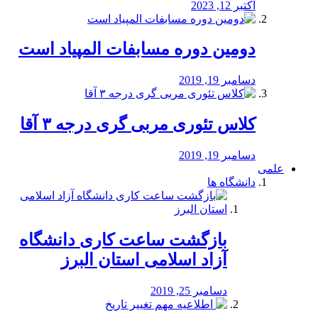
اکتبر 12, 2023
دومین دوره مسابفات المپیاد است
دسامبر 19, 2019
کلاس تئوری مربی گری درجه ۳ آقا
دسامبر 19, 2019
علمی
دانشگاه ها
بازگشت ساعت کاری دانشگاه
آزاد اسلامی استان البرز
دسامبر 25, 2019