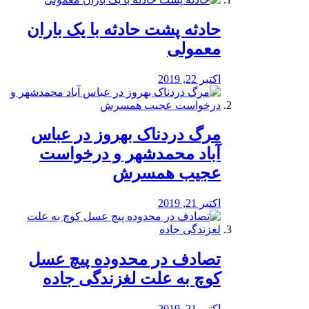
️حادثه پشت حادثه با یک باران
معمولی
اکتبر 22, 2019
مرگ دردناک بهروز در عباس
آباد محمدشهر و درخواست
عجیب همسرش
اکتبر 21, 2019
تصادف در محدوده پیچ عسل
کوچ به علت لغزندگی جاده
اکتبر 21, 2019