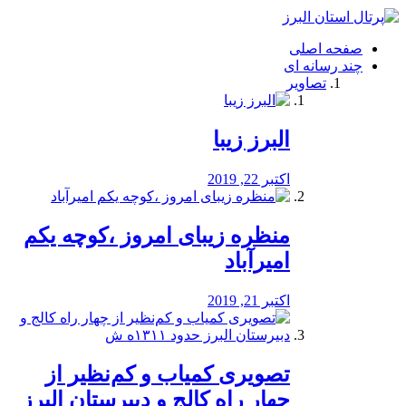
فصد
خون
صفحه اصلی
شرق
چند رسانه ای
تهران
تصاویر
خشکشویی
تصفیه
آب
البرز زیبا
طراحی
سایت
و
اکتبر 22, 2019
سئو
vip
منظره‌‌ زیبای امروز ،کوچه یکم
امیرآباد
اکتبر 21, 2019
️تصویری کمیاب و کم‌نظیر از
چهار راه كالج و دبيرستان البرز