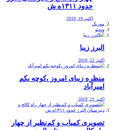
حدود ۱۳۱۱ه ش
اکتبر 19, 2019
موزیک
ویدئو
البرز زیبا
اکتبر 22, 2019
منظره‌‌ زیبای امروز ،کوچه یکم
امیرآباد
اکتبر 21, 2019
️تصویری کمیاب و کم‌نظیر از چهار