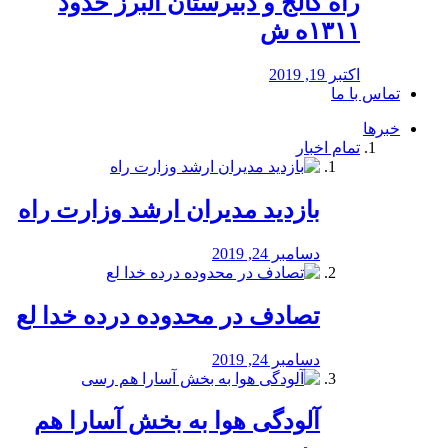
راه كالج و دبيرستان البرز حدود
۱۳۱۱ه ش
اکتبر 19, 2019
تماس با ما
خبرها
تمام اخبار
بازدید مدیران ارشد وزارت راه
دسامبر 24, 2019
تصادف در محدوده درده خدا لع
دسامبر 24, 2019
آلودگی هوا به بخش آسارا هم