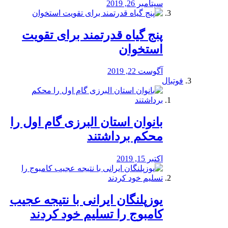
سپتامبر 26, 2019
پنج گیاه قدرتمند برای تقویت
استخوان
آگوست 22, 2019
فوتبال
بانوان استان البرزی گام اول را
محكم برداشتند
اکتبر 15, 2019
یوزپلنگان ایرانی با نتیجه عجیب
کامبوج را تسلیم خود کردند