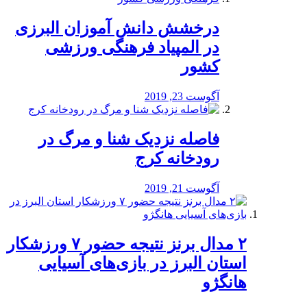
درخشش دانش آموزان البرزی
در المپیاد فرهنگی ورزشی
کشور
آگوست 23, 2019
️فاصله نزدیک شنا و مرگ در
رودخانه کرج
آگوست 21, 2019
۲ مدال برنز نتیجه حضور ۷ ورزشکار
استان البرز در بازی‌های آسیایی
هانگژو