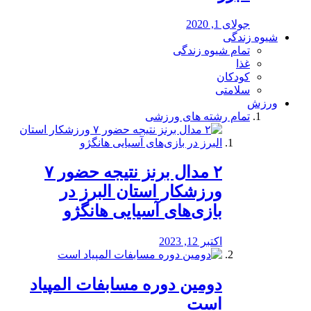
جولای 1, 2020
شیوه زندگی
تمام شیوه زندگی
غذا
کودکان
سلامتی
ورزش
تمام رشته های ورزشی
۲ مدال برنز نتیجه حضور ۷
ورزشکار استان البرز در
بازی‌های آسیایی هانگژو
اکتبر 12, 2023
دومین دوره مسابفات المپیاد
است