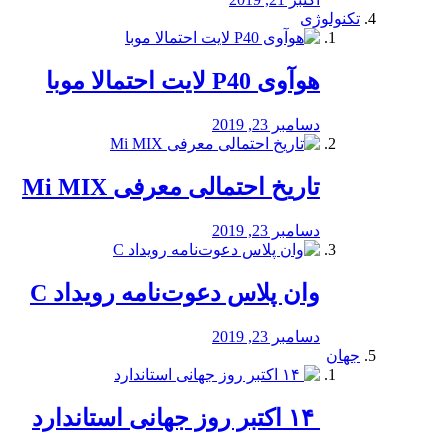
تکنولوژی
هوآوی P40 لایت احتمالا موبا
دسامبر 23, 2019
تاریخ احتمالی معرفی Mi MIX
دسامبر 23, 2019
وان پلاس دعوت‌نامه رویداد C
دسامبر 23, 2019
جهان
‏ ۱۴ اکتبر روز جهانی استاندارد