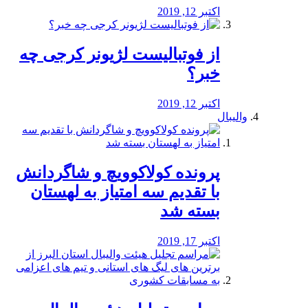
اکتبر 12, 2019
از فوتبالیست لژیونر کرجی چه
خبر؟
اکتبر 12, 2019
والیبال
پرونده کولاکوویچ و شاگردانش
با تقدیم سه امتیاز به لهستان
بسته شد
اکتبر 17, 2019