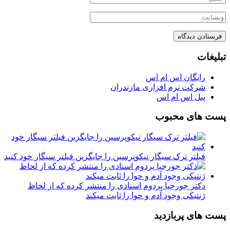
تبلیغات
رایگان اس ام اس
شرکت نرم افزاری مازندران
پنل اس ام اس
پست های محبوب
فیلتر ترک سیگار نیکوپرسین را جایگزین فیلتر سیگار خود کنید
دکتر جورجیا پردوم اسنادی را منتشر کرده که از لحاظ
ژنتیکی وجود آدم و حوا را ثابت میکند
پست های پربازدید