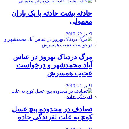
️حادثه پشت حادثه با یک باران
معمولی
اکتبر 22, 2019
مرگ دردناک بهروز در عباس
آباد محمدشهر و درخواست
عجیب همسرش
اکتبر 21, 2019
تصادف در محدوده پیچ عسل
کوچ به علت لغزندگی جاده