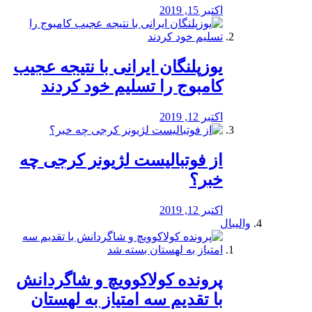
اکتبر 15, 2019
یوزپلنگان ایرانی با نتیجه عجیب
کامبوج را تسلیم خود کردند
اکتبر 12, 2019
از فوتبالیست لژیونر کرجی چه
خبر؟
اکتبر 12, 2019
والیبال
پرونده کولاکوویچ و شاگردانش
با تقدیم سه امتیاز به لهستان