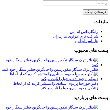
تبلیغات
رایگان اس ام اس
شرکت نرم افزاری مازندران
پنل اس ام اس
پست های محبوب
فیلتر ترک سیگار نیکوپرسین را جایگزین فیلتر سیگار خود کنید
دکتر جورجیا پردوم اسنادی را منتشر کرده که از لحاظ
ژنتیکی وجود آدم و حوا را ثابت میکند
پست های پربازدید