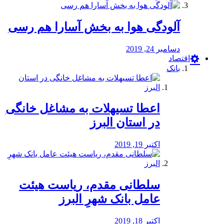
آلودگی هوا به بخش آسارا هم رسی
دسامبر 24, 2019
اقتصاد
بانک
️اعطا تسیهلات به مشاغل خانگی
در استان البرز
اکتبر 19, 2019
سلطانی مقدم، ریاست هیئت
عامل بانک شهرِ البرز
اکتبر 18, 2019