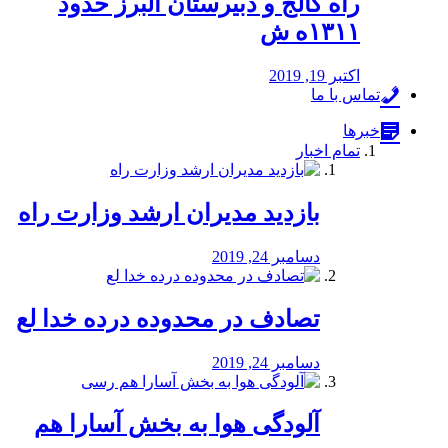
راه كالج و دبيرستان البرز حدود
۱۳۱۱ه ش
اکتبر 19, 2019
تماس با ما
خبرها
تمام اخبار
بازدید مدیران ارشد وزارت راه
دسامبر 24, 2019
تصادف در محدوده درده خدا لع
دسامبر 24, 2019
آلودگی هوا به بخش آسارا هم