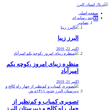
فصد
خون
صفحه اصلی
شرق
چند رسانه ای
تهران
تصاویر
خشکشویی
تصفیه
آب
البرز زیبا
طراحی
سایت
و
اکتبر 22, 2019
سئو
vip
منظره‌‌ زیبای امروز ،کوچه یکم
امیرآباد
اکتبر 21, 2019
️تصویری کمیاب و کم‌نظیر از
چهار راه كالج و دبيرستان البرز