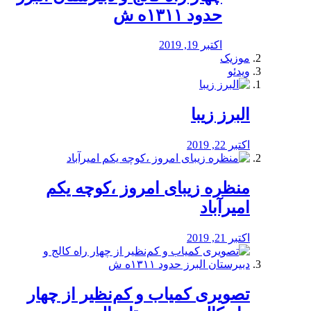
حدود ۱۳۱۱ه ش
اکتبر 19, 2019
موزیک
ویدئو
البرز زیبا
اکتبر 22, 2019
منظره‌‌ زیبای امروز ،کوچه یکم
امیرآباد
اکتبر 21, 2019
️تصویری کمیاب و کم‌نظیر از چهار