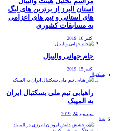
مراسم تجلیل هیئت والیبال
استان البرز از برترین های لیگ
های استانی و تیم های اعزامی
به مسابقات کشوری
اکتبر 16, 2019
جام جهانی والیبال
اکتبر 15, 2019
بسکتبال
راهیابی تیم ملی بسکتبال ایران
به المپیک
سپتامبر 24, 2019
شنا