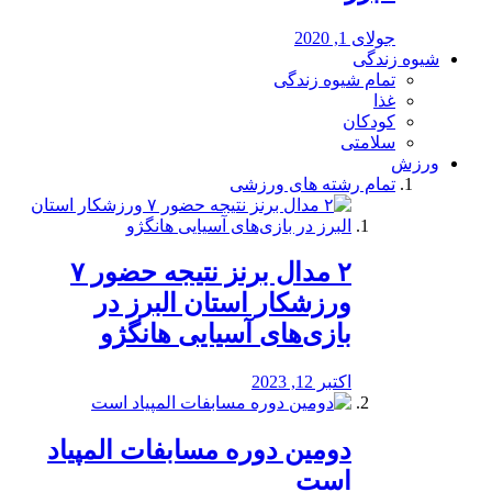
جولای 1, 2020
شیوه زندگی
تمام شیوه زندگی
غذا
کودکان
سلامتی
ورزش
تمام رشته های ورزشی
۲ مدال برنز نتیجه حضور ۷
ورزشکار استان البرز در
بازی‌های آسیایی هانگژو
اکتبر 12, 2023
دومین دوره مسابفات المپیاد
است