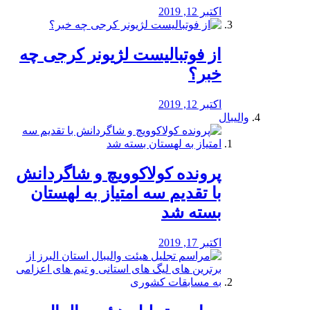
اکتبر 12, 2019
از فوتبالیست لژیونر کرجی چه
خبر؟
اکتبر 12, 2019
والیبال
پرونده کولاکوویچ و شاگردانش
با تقدیم سه امتیاز به لهستان
بسته شد
اکتبر 17, 2019