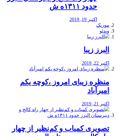
حدود ۱۳۱۱ه ش
اکتبر 19, 2019
موزیک
ویدئو
البرز زیبا
اکتبر 22, 2019
منظره‌‌ زیبای امروز ،کوچه یکم
امیرآباد
اکتبر 21, 2019
️تصویری کمیاب و کم‌نظیر از چهار