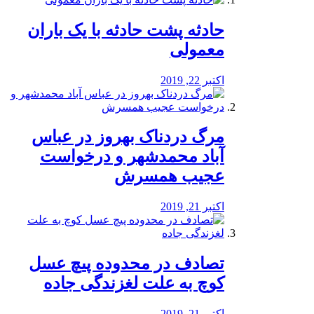
️حادثه پشت حادثه با یک باران
معمولی
اکتبر 22, 2019
مرگ دردناک بهروز در عباس
آباد محمدشهر و درخواست
عجیب همسرش
اکتبر 21, 2019
تصادف در محدوده پیچ عسل
کوچ به علت لغزندگی جاده
اکتبر 21, 2019