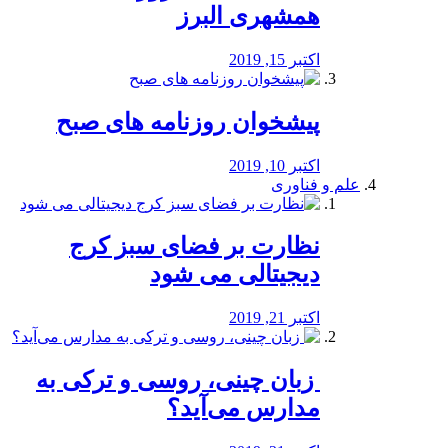
همشهری البرز
اکتبر 15, 2019
پیشخوان روزنامه های صبح
اکتبر 10, 2019
علم و فناوری
نظارت بر فضای سبز کرج
دیجیتالی می شود
اکتبر 21, 2019
️ زبان چینی، روسی و ترکی به
مدارس می‌آید؟