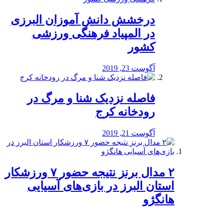
درخشش دانش آموزان البرزی
در المپیاد فرهنگی ورزشی
کشور
آگوست 23, 2019
️فاصله نزدیک شنا و مرگ در
رودخانه کرج
آگوست 21, 2019
۲ مدال برنز نتیجه حضور ۷ ورزشکار
استان البرز در بازی‌های آسیایی
هانگژو