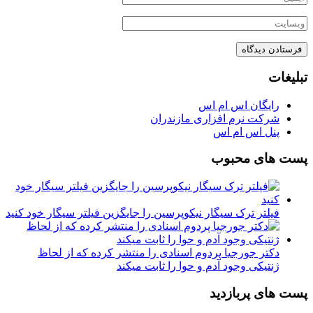
تبلیغات
رایگان اس ام اس
شرکت نرم افزاری مازندران
پنل اس ام اس
پست های محبوب
فیلتر ترک سیگار نیکوپرسین را جایگزین فیلتر سیگار خود کنید
دکتر جورجیا پردوم اسنادی را منتشر کرده که از لحاظ
ژنتیکی وجود آدم و حوا را ثابت میکند
پست های پربازدید