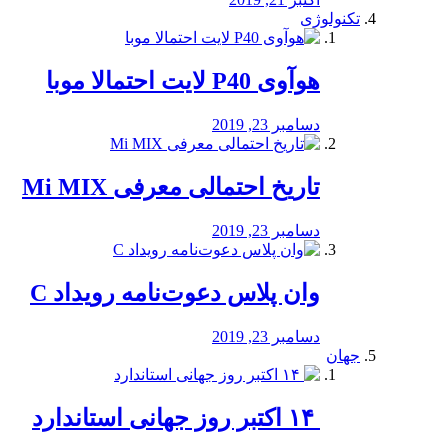
تکنولوژی
هوآوی P40 لایت احتمالا موبا
دسامبر 23, 2019
تاریخ احتمالی معرفی Mi MIX
دسامبر 23, 2019
وان پلاس دعوت‌نامه رویداد C
دسامبر 23, 2019
جهان
‏ ۱۴ اکتبر روز جهانی استاندارد