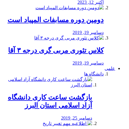
اکتبر 12, 2023
دومین دوره مسابفات المپیاد است
دسامبر 19, 2019
کلاس تئوری مربی گری درجه ۳ آقا
دسامبر 19, 2019
علمی
دانشگاه ها
بازگشت ساعت کاری دانشگاه
آزاد اسلامی استان البرز
دسامبر 25, 2019