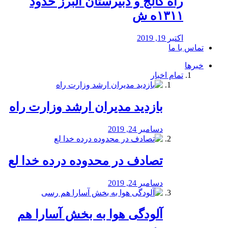
راه كالج و دبيرستان البرز حدود
۱۳۱۱ه ش
اکتبر 19, 2019
تماس با ما
خبرها
تمام اخبار
بازدید مدیران ارشد وزارت راه
دسامبر 24, 2019
تصادف در محدوده درده خدا لع
دسامبر 24, 2019
آلودگی هوا به بخش آسارا هم