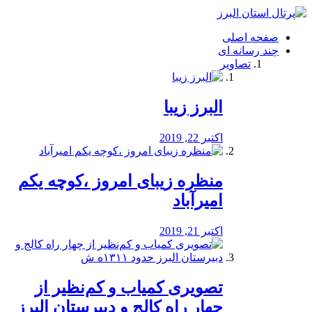
فصد
خون
صفحه اصلی
شرق
چند رسانه ای
تهران
تصاویر
خشکشویی
تصفیه
آب
البرز زیبا
طراحی
سایت
و
اکتبر 22, 2019
سئو
vip
منظره‌‌ زیبای امروز ،کوچه یکم
امیرآباد
اکتبر 21, 2019
️تصویری کمیاب و کم‌نظیر از
چهار راه كالج و دبيرستان البرز