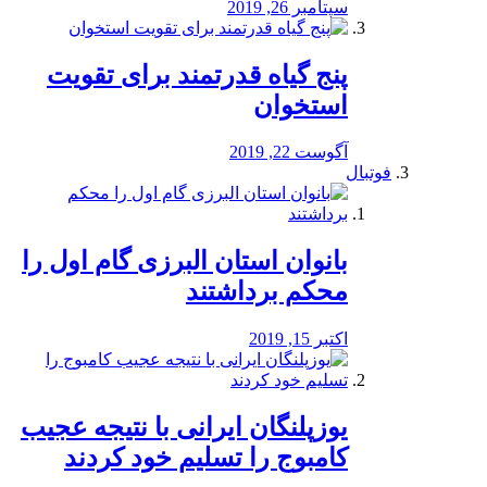
سپتامبر 26, 2019
پنج گیاه قدرتمند برای تقویت
استخوان
آگوست 22, 2019
فوتبال
بانوان استان البرزی گام اول را
محكم برداشتند
اکتبر 15, 2019
یوزپلنگان ایرانی با نتیجه عجیب
کامبوج را تسلیم خود کردند