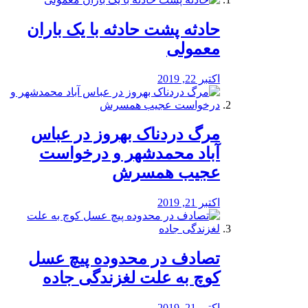
️حادثه پشت حادثه با یک باران
معمولی
اکتبر 22, 2019
مرگ دردناک بهروز در عباس
آباد محمدشهر و درخواست
عجیب همسرش
اکتبر 21, 2019
تصادف در محدوده پیچ عسل
کوچ به علت لغزندگی جاده
اکتبر 21, 2019