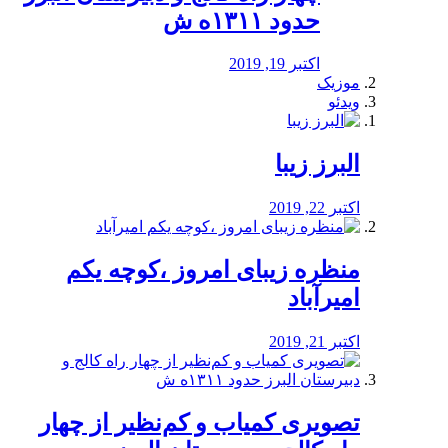
حدود ۱۳۱۱ه ش
اکتبر 19, 2019
موزیک
ویدئو
البرز زیبا
اکتبر 22, 2019
منظره‌‌ زیبای امروز ،کوچه یکم
امیرآباد
اکتبر 21, 2019
️تصویری کمیاب و کم‌نظیر از چهار