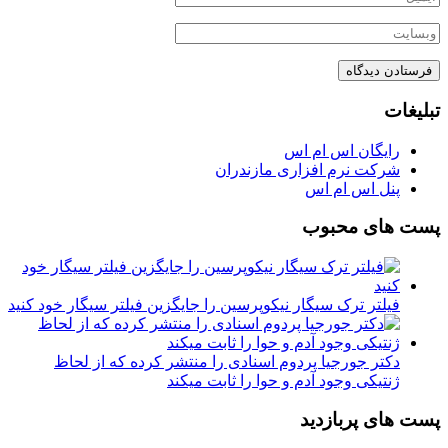
تبلیغات
رایگان اس ام اس
شرکت نرم افزاری مازندران
پنل اس ام اس
پست های محبوب
فیلتر ترک سیگار نیکوپرسین را جایگزین فیلتر سیگار خود کنید
دکتر جورجیا پردوم اسنادی را منتشر کرده که از لحاظ
ژنتیکی وجود آدم و حوا را ثابت میکند
پست های پربازدید