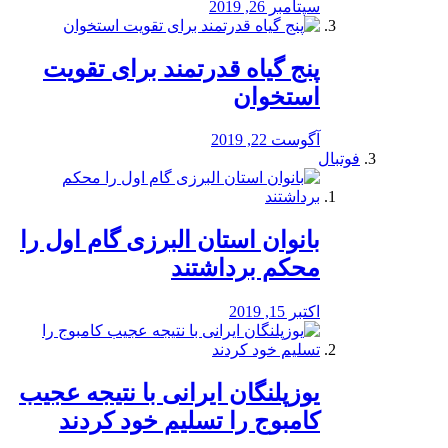
سپتامبر 26, 2019
پنج گیاه قدرتمند برای تقویت
استخوان
آگوست 22, 2019
فوتبال
بانوان استان البرزی گام اول را
محكم برداشتند
اکتبر 15, 2019
یوزپلنگان ایرانی با نتیجه عجیب
کامبوج را تسلیم خود کردند