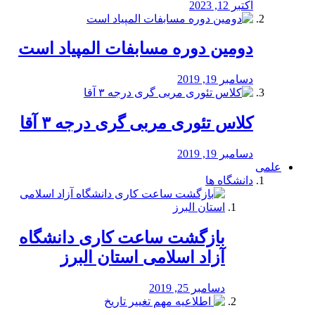
اکتبر 12, 2023
دومین دوره مسابفات المپیاد است
دسامبر 19, 2019
کلاس تئوری مربی گری درجه ۳ آقا
دسامبر 19, 2019
علمی
دانشگاه ها
بازگشت ساعت کاری دانشگاه
آزاد اسلامی استان البرز
دسامبر 25, 2019