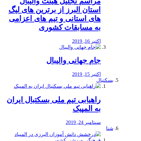
مراسم تجلیل هیئت والیبال
استان البرز از برترین های لیگ
های استانی و تیم های اعزامی
به مسابقات کشوری
اکتبر 16, 2019
جام جهانی والیبال
اکتبر 15, 2019
بسکتبال
راهیابی تیم ملی بسکتبال ایران
به المپیک
سپتامبر 24, 2019
شنا