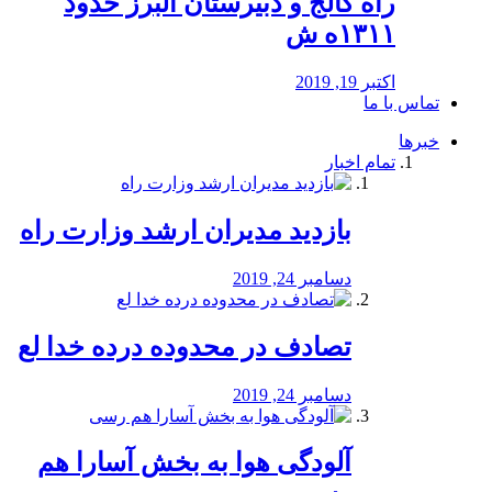
راه كالج و دبيرستان البرز حدود
۱۳۱۱ه ش
اکتبر 19, 2019
تماس با ما
خبرها
تمام اخبار
بازدید مدیران ارشد وزارت راه
دسامبر 24, 2019
تصادف در محدوده درده خدا لع
دسامبر 24, 2019
آلودگی هوا به بخش آسارا هم