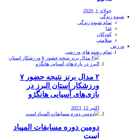
جولای 1, 2020
شیوه زندگی
تمام شیوه زندگی
غذا
کودکان
سلامتی
ورزش
تمام رشته های ورزشی
۲ مدال برنز نتیجه حضور ۷
ورزشکار استان البرز در
بازی‌های آسیایی هانگژو
اکتبر 12, 2023
دومین دوره مسابفات المپیاد
است