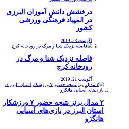
درخشش دانش آموزان البرزی
در المپیاد فرهنگی ورزشی
کشور
آگوست 23, 2019
️فاصله نزدیک شنا و مرگ در
رودخانه کرج
آگوست 21, 2019
۲ مدال برنز نتیجه حضور ۷ ورزشکار
استان البرز در بازی‌های آسیایی
هانگژو