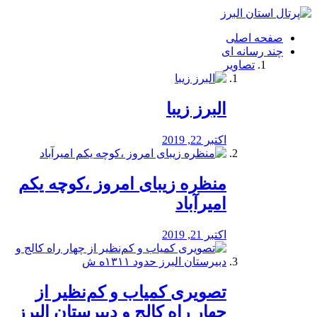
فصد
خون
صفحه اصلی
شرق
چند رسانه ای
تهران
تصاویر
خشکشویی
تصفیه
آب
البرز زیبا
طراحی
سایت
و
اکتبر 22, 2019
سئو
vip
منظره‌‌ زیبای امروز ،کوچه یکم
امیرآباد
اکتبر 21, 2019
️تصویری کمیاب و کم‌نظیر از
چهار راه كالج و دبيرستان البرز