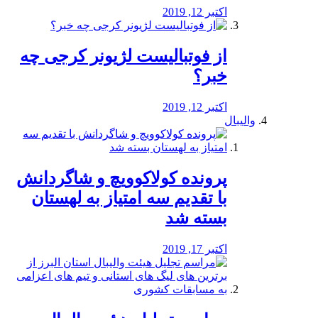
اکتبر 12, 2019
از فوتبالیست لژیونر کرجی چه
خبر؟
اکتبر 12, 2019
والیبال
پرونده کولاکوویچ و شاگردانش
با تقدیم سه امتیاز به لهستان
بسته شد
اکتبر 17, 2019