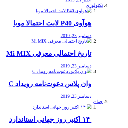
تکنولوژی
هوآوی P40 لایت احتمالا موبا
دسامبر 23, 2019
تاریخ احتمالی معرفی Mi MIX
دسامبر 23, 2019
وان پلاس دعوت‌نامه رویداد C
دسامبر 23, 2019
جهان
‏ ۱۴ اکتبر روز جهانی استاندارد