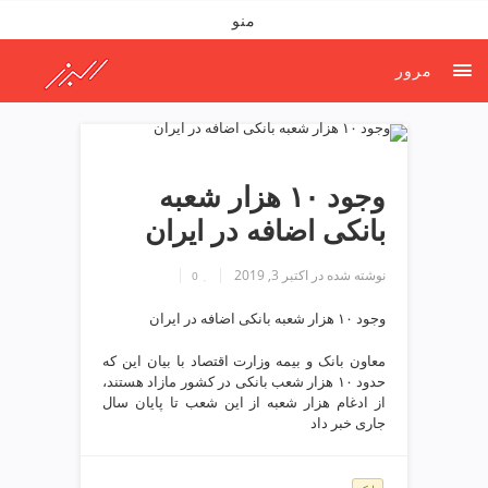
ف
منو
ص
د
مرور
خ
و
ن
ش
ر
وجود ۱۰ هزار شعبه
ق
بانکی اضافه در ایران
ت
ه
نوشته شده در
اکتبر 3, 2019
ر
0
ا
وجود ۱۰ هزار شعبه بانکی اضافه در ایران
ن
خ
معاون بانک و بیمه‌ وزارت اقتصاد با بیان این که
ش
حدود ۱۰ هزار شعب بانکی در کشور مازاد هستند،
ک
از ادغام هزار شعبه از این شعب تا پایان سال
ش
جاری خبر داد
و
ی