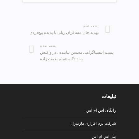
پست قبلی
تهدید جان مسافران ریلی با پدیده پیچ‌دزدی
پست بعدی
پست اینستاگرامی محسن تنابنده ، در واکنش
به دادگاه شبنم نعمت زاده
تبلیغات
رایگان اس ام اس
شرکت نرم افزاری مازندران
پنل اس ام اس