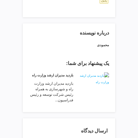
بانک
ی
ت
ص
ف
ی
درباره نویسنده
ه
آ
محمودی
ب
ط
ر
یک پیشنهاد برای شما:
ا
بازدید مدیران ارشد وزارت راه
ح
ی
بازدید مدیران ارشد وزارت
راه و شهرسازی به همراه
س
رئیس شرکت توسعه و رئیس
ا
فدراسیون…
ی
ت
و
س
ارسال دیدگاه
ئ
و