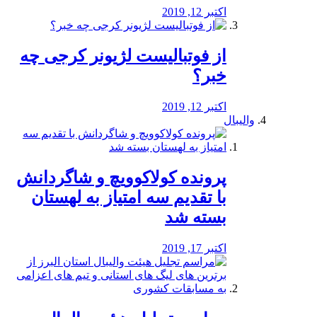
اکتبر 12, 2019
از فوتبالیست لژیونر کرجی چه
خبر؟
اکتبر 12, 2019
والیبال
پرونده کولاکوویچ و شاگردانش
با تقدیم سه امتیاز به لهستان
بسته شد
اکتبر 17, 2019