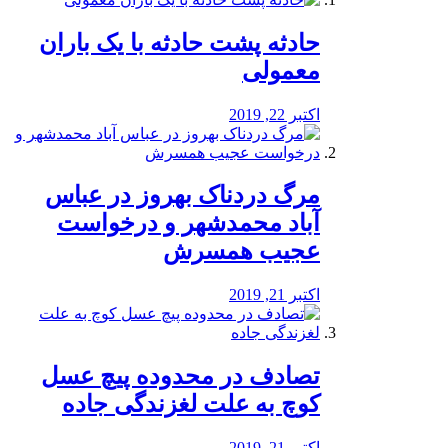
️حادثه پشت حادثه با یک باران
معمولی
اکتبر 22, 2019
مرگ دردناک بهروز در عباس
آباد محمدشهر و درخواست
عجیب همسرش
اکتبر 21, 2019
تصادف در محدوده پیچ عسل
کوچ به علت لغزندگی جاده
اکتبر 21, 2019