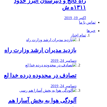
راه كالج و دبيرستان البرز حدود
۱۳۱۱ه ش
اکتبر 19, 2019
تماس با ما
خبرها
تمام اخبار
بازدید مدیران ارشد وزارت راه
دسامبر 24, 2019
تصادف در محدوده درده خدا لع
دسامبر 24, 2019
آلودگی هوا به بخش آسارا هم