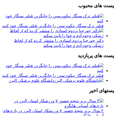
پست های محبوب
فیلتر ترک سیگار نیکوپرسین را جایگزین فیلتر سیگار خود کنید
دکتر جورجیا پردوم اسنادی را منتشر کرده که از لحاظ
ژنتیکی وجود آدم و حوا را ثابت میکند
پست های پربازدید
فیلتر ترک سیگار نیکوپرسین را جایگزین فیلتر سیگار خود کنید
دانشگاه علوم پزشکی البرز
پستهای اخیر
۲ مدال برنز نتیجه حضور ۷ ورزشکار استان البرز در بازی‌های
آسیایی هانگژو