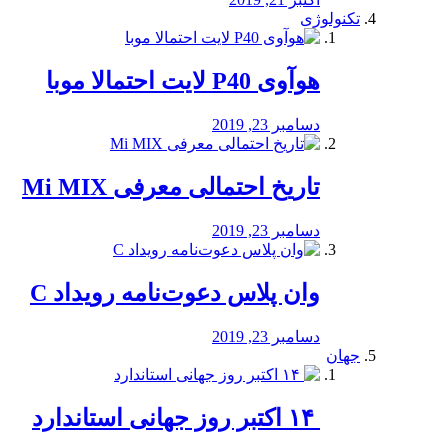
تکنولوژی
هوآوی P40 لایت احتمالا موبا
دسامبر 23, 2019
تاریخ احتمالی معرفی Mi MIX
دسامبر 23, 2019
وان پلاس دعوت‌نامه رویداد C
دسامبر 23, 2019
جهان
‏ ۱۴ اکتبر روز جهانی استاندارد