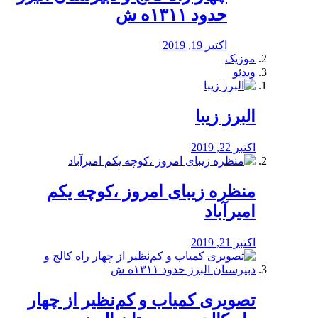
حدود ۱۳۱۱ه ش
اکتبر 19, 2019
موزیک
ویدئو
البرز زیبا
اکتبر 22, 2019
منظره‌‌ زیبای امروز ،کوچه یکم
امیرآباد
اکتبر 21, 2019
️تصویری کمیاب و کم‌نظیر از چهار