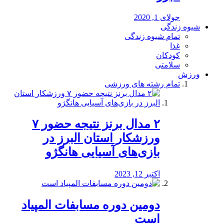
جولای 1, 2020
شیوه زندگی
تمام شیوه زندگی
غذا
کودکان
سلامتی
ورزش
تمام رشته های ورزشی
۲ مدال برنز نتیجه حضور ۷
ورزشکار استان البرز در
بازی‌های آسیایی هانگژو
اکتبر 12, 2023
دومین دوره مسابفات المپیاد
است