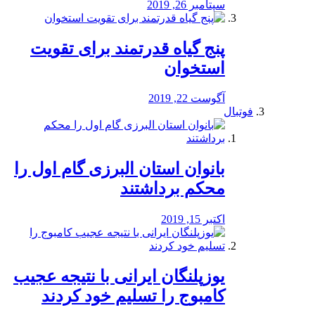
سپتامبر 26, 2019
پنج گیاه قدرتمند برای تقویت
استخوان
آگوست 22, 2019
فوتبال
بانوان استان البرزی گام اول را
محكم برداشتند
اکتبر 15, 2019
یوزپلنگان ایرانی با نتیجه عجیب
کامبوج را تسلیم خود کردند