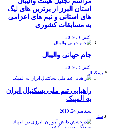
مراسم تجلیل هیئت والیبال
استان البرز از برترین های لیگ
های استانی و تیم های اعزامی
به مسابقات کشوری
اکتبر 16, 2019
جام جهانی والیبال
اکتبر 15, 2019
بسکتبال
راهیابی تیم ملی بسکتبال ایران
به المپیک
سپتامبر 24, 2019
شنا