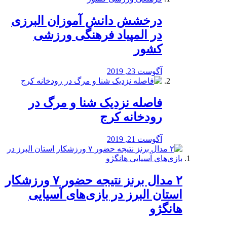
درخشش دانش آموزان البرزی
در المپیاد فرهنگی ورزشی
کشور
آگوست 23, 2019
️فاصله نزدیک شنا و مرگ در
رودخانه کرج
آگوست 21, 2019
۲ مدال برنز نتیجه حضور ۷ ورزشکار
استان البرز در بازی‌های آسیایی
هانگژو