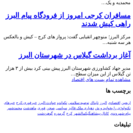
محمدیه و یک…
مسافران کرجی امروز از فرودگاه پیام البرز
راهی کیش شدند
مرکز البرز؛ منوچهر اتقیایی گفت: پرواز های کرج – کیش و بالعکس
هر سه شنبه…
آغاز برداشت گیلاس در شهرستان البرز
مدیر جهاد کشاورزی شهرستان البرز پیش بینی کرد بیش از ۳ هزار
تن گیلاس از این میزان سطح…
مشاهده تمام پست های اقتصاد
برچسب ها
اربعین
اقتصادی
البرز
تابناك
توصیه-سلامتی
تکواندو
حوادث-البرز
خبرفوری-کرج
خبرهای
تکنولوڑی را بخوانید و ش
دهیاری ملک فالیز
سیاسی
صحن
فوری
ماهدشت
محمدشهر
پیام-شهروندی
کانال-پیشاهنگیکمالشهر
کرج
گرمدره
گوهردشت
تبلیغات