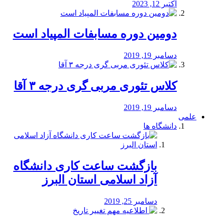
اکتبر 12, 2023
دومین دوره مسابفات المپیاد است
دسامبر 19, 2019
کلاس تئوری مربی گری درجه ۳ آقا
دسامبر 19, 2019
علمی
دانشگاه ها
بازگشت ساعت کاری دانشگاه
آزاد اسلامی استان البرز
دسامبر 25, 2019