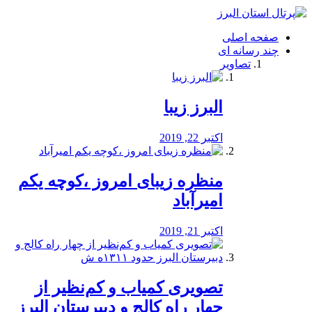
فصد
خون
صفحه اصلی
شرق
چند رسانه ای
تهران
تصاویر
خشکشویی
تصفیه
آب
البرز زیبا
طراحی
سایت
و
اکتبر 22, 2019
سئو
vip
منظره‌‌ زیبای امروز ،کوچه یکم
امیرآباد
اکتبر 21, 2019
️تصویری کمیاب و کم‌نظیر از
چهار راه كالج و دبيرستان البرز