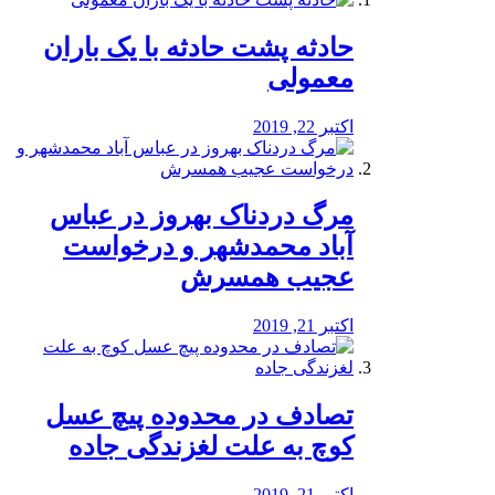
️حادثه پشت حادثه با یک باران
معمولی
اکتبر 22, 2019
مرگ دردناک بهروز در عباس
آباد محمدشهر و درخواست
عجیب همسرش
اکتبر 21, 2019
تصادف در محدوده پیچ عسل
کوچ به علت لغزندگی جاده
اکتبر 21, 2019