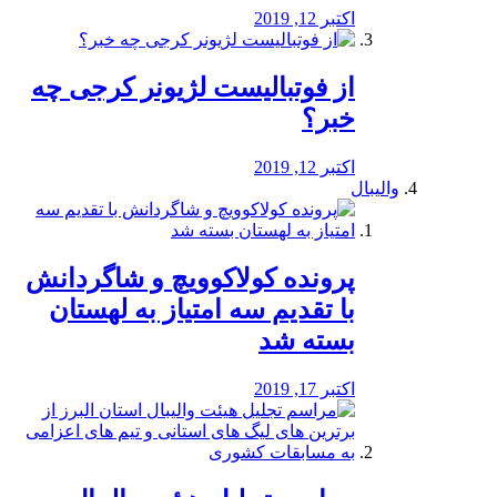
اکتبر 12, 2019
از فوتبالیست لژیونر کرجی چه
خبر؟
اکتبر 12, 2019
والیبال
پرونده کولاکوویچ و شاگردانش
با تقدیم سه امتیاز به لهستان
بسته شد
اکتبر 17, 2019