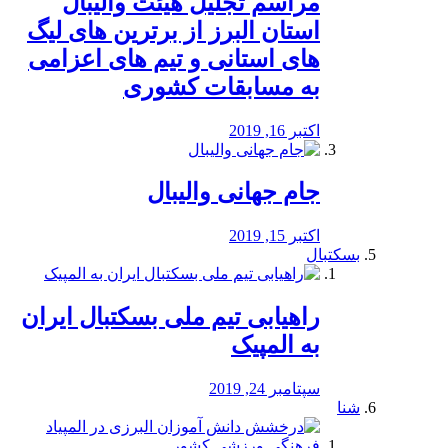
مراسم تجلیل هیئت والیبال
استان البرز از برترین های لیگ
های استانی و تیم های اعزامی
به مسابقات کشوری
اکتبر 16, 2019
جام جهانی والیبال
اکتبر 15, 2019
بسکتبال
راهیابی تیم ملی بسکتبال ایران
به المپیک
سپتامبر 24, 2019
شنا