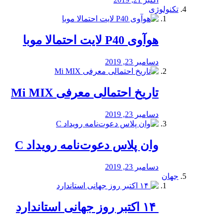
تکنولوژی
هوآوی P40 لایت احتمالا موبا
دسامبر 23, 2019
تاریخ احتمالی معرفی Mi MIX
دسامبر 23, 2019
وان پلاس دعوت‌نامه رویداد C
دسامبر 23, 2019
جهان
‏ ۱۴ اکتبر روز جهانی استاندارد