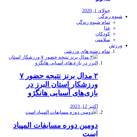
جولای 1, 2020
شیوه زندگی
تمام شیوه زندگی
غذا
کودکان
سلامتی
ورزش
تمام رشته های ورزشی
۲ مدال برنز نتیجه حضور ۷
ورزشکار استان البرز در
بازی‌های آسیایی هانگژو
اکتبر 12, 2023
دومین دوره مسابفات المپیاد
است