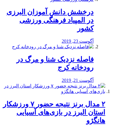
درخشش دانش آموزان البرزی
در المپیاد فرهنگی ورزشی
کشور
آگوست 23, 2019
️فاصله نزدیک شنا و مرگ در
رودخانه کرج
آگوست 21, 2019
۲ مدال برنز نتیجه حضور ۷ ورزشکار
استان البرز در بازی‌های آسیایی
هانگژو