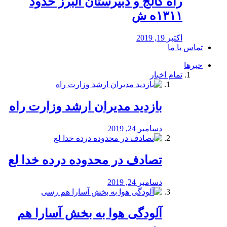
راه كالج و دبيرستان البرز حدود
۱۳۱۱ه ش
اکتبر 19, 2019
تماس با ما
خبرها
تمام اخبار
بازدید مدیران ارشد وزارت راه
دسامبر 24, 2019
تصادف در محدوده درده خدا لع
دسامبر 24, 2019
آلودگی هوا به بخش آسارا هم