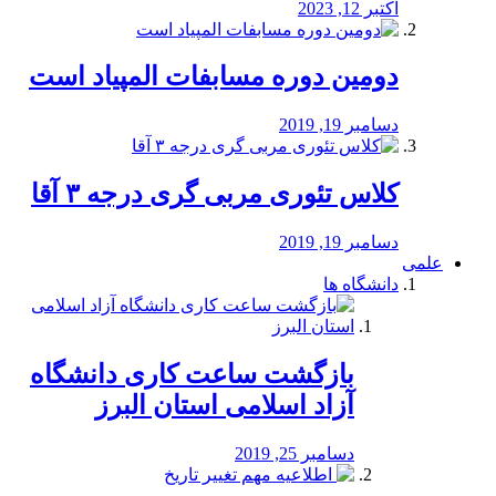
اکتبر 12, 2023
دومین دوره مسابفات المپیاد است
دسامبر 19, 2019
کلاس تئوری مربی گری درجه ۳ آقا
دسامبر 19, 2019
علمی
دانشگاه ها
بازگشت ساعت کاری دانشگاه
آزاد اسلامی استان البرز
دسامبر 25, 2019