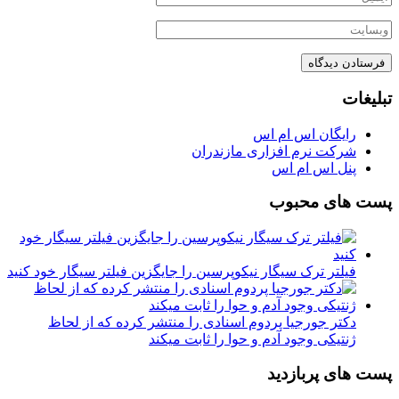
تبلیغات
رایگان اس ام اس
شرکت نرم افزاری مازندران
پنل اس ام اس
پست های محبوب
فیلتر ترک سیگار نیکوپرسین را جایگزین فیلتر سیگار خود کنید
دکتر جورجیا پردوم اسنادی را منتشر کرده که از لحاظ
ژنتیکی وجود آدم و حوا را ثابت میکند
پست های پربازدید