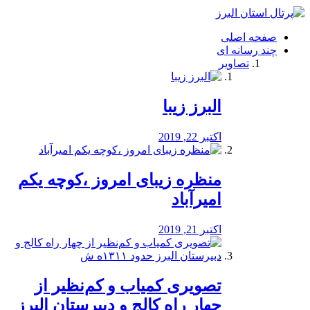
فصد
خون
صفحه اصلی
شرق
چند رسانه ای
تهران
تصاویر
خشکشویی
تصفیه
آب
البرز زیبا
طراحی
سایت
و
اکتبر 22, 2019
سئو
vip
منظره‌‌ زیبای امروز ،کوچه یکم
امیرآباد
اکتبر 21, 2019
️تصویری کمیاب و کم‌نظیر از
چهار راه كالج و دبيرستان البرز