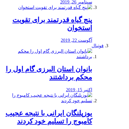
سپتامبر 26, 2019
پنج گیاه قدرتمند برای تقویت
استخوان
آگوست 22, 2019
فوتبال
بانوان استان البرزی گام اول را
محكم برداشتند
اکتبر 15, 2019
یوزپلنگان ایرانی با نتیجه عجیب
کامبوج را تسلیم خود کردند