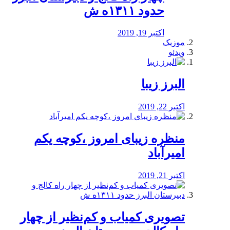
حدود ۱۳۱۱ه ش
اکتبر 19, 2019
موزیک
ویدئو
البرز زیبا
اکتبر 22, 2019
منظره‌‌ زیبای امروز ،کوچه یکم
امیرآباد
اکتبر 21, 2019
️تصویری کمیاب و کم‌نظیر از چهار