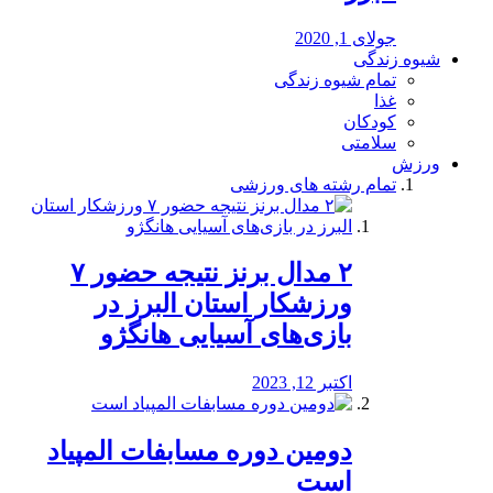
جولای 1, 2020
شیوه زندگی
تمام شیوه زندگی
غذا
کودکان
سلامتی
ورزش
تمام رشته های ورزشی
۲ مدال برنز نتیجه حضور ۷
ورزشکار استان البرز در
بازی‌های آسیایی هانگژو
اکتبر 12, 2023
دومین دوره مسابفات المپیاد
است