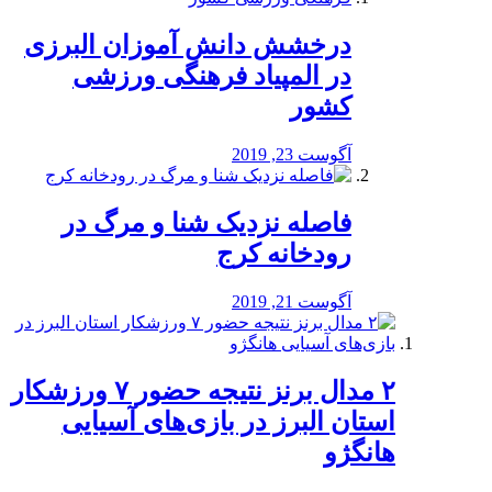
درخشش دانش آموزان البرزی
در المپیاد فرهنگی ورزشی
کشور
آگوست 23, 2019
️فاصله نزدیک شنا و مرگ در
رودخانه کرج
آگوست 21, 2019
۲ مدال برنز نتیجه حضور ۷ ورزشکار
استان البرز در بازی‌های آسیایی
هانگژو