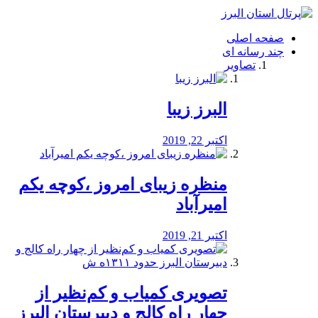
فصد
خون
صفحه اصلی
شرق
چند رسانه ای
تهران
تصاویر
خشکشویی
تصفیه
آب
البرز زیبا
طراحی
سایت
و
اکتبر 22, 2019
سئو
vip
منظره‌‌ زیبای امروز ،کوچه یکم
امیرآباد
اکتبر 21, 2019
️تصویری کمیاب و کم‌نظیر از
چهار راه كالج و دبيرستان البرز