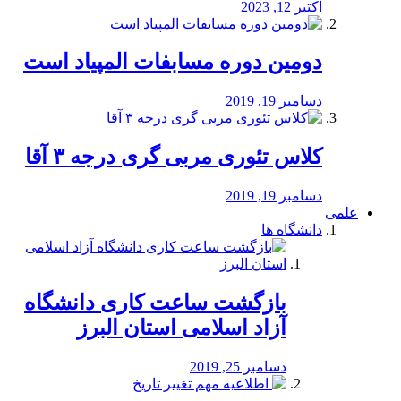
اکتبر 12, 2023
دومین دوره مسابفات المپیاد است
دسامبر 19, 2019
کلاس تئوری مربی گری درجه ۳ آقا
دسامبر 19, 2019
علمی
دانشگاه ها
بازگشت ساعت کاری دانشگاه
آزاد اسلامی استان البرز
دسامبر 25, 2019