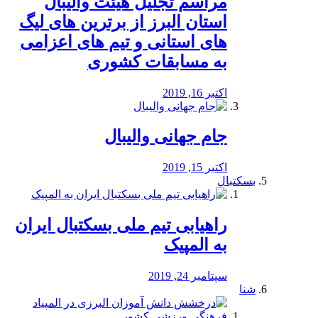
مراسم تجلیل هیئت والیبال
استان البرز از برترین های لیگ
های استانی و تیم های اعزامی
به مسابقات کشوری
اکتبر 16, 2019
جام جهانی والیبال
اکتبر 15, 2019
بسکتبال
راهیابی تیم ملی بسکتبال ایران
به المپیک
سپتامبر 24, 2019
شنا