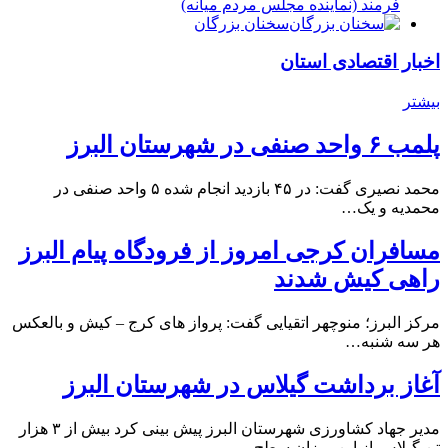
فرمند (نماينده مجلس مردم میانه)
سخنان بزرگان
اخبار اقتصادی استان
بیشتر
پلمب ۶ واحد صنفی در شهرستان البرز
محمد نصیری گفت: در ۴۵ بازدید انجام شده ۵ واحد صنفی در
محمدیه و یک…
مسافران کرجی امروز از فرودگاه پیام البرز
راهی کیش شدند
مرکز البرز؛ منوچهر اتقیایی گفت: پرواز های کرج – کیش و بالعکس
هر سه شنبه…
آغاز برداشت گیلاس در شهرستان البرز
مدیر جهاد کشاورزی شهرستان البرز پیش بینی کرد بیش از ۳ هزار
تن گیلاس از این میزان سطح…