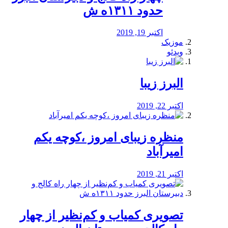
حدود ۱۳۱۱ه ش
اکتبر 19, 2019
موزیک
ویدئو
البرز زیبا
اکتبر 22, 2019
منظره‌‌ زیبای امروز ،کوچه یکم
امیرآباد
اکتبر 21, 2019
️تصویری کمیاب و کم‌نظیر از چهار