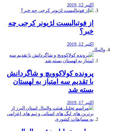
اکتبر 12, 2019
از فوتبالیست لژیونر کرجی چه
خبر؟
اکتبر 12, 2019
والیبال
پرونده کولاکوویچ و شاگردانش
با تقدیم سه امتیاز به لهستان
بسته شد
اکتبر 17, 2019