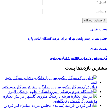
پست قبلی
️خط و نشان رئیس پلیس تهران برای عرضه کنندگان لباس پاره
پست بعدی
گاز مهرشهر کرج فردا (30 مهر) قطع می شود
بیشترین بازدیدها پست
فیلتر ترک سیگار نیکوپرسین را جایگزین فیلتر سیگار خود کنید
دانشگاه علوم پزشکی البرز
افزایش یکبارۀ
هزینه پارکینگ متروی گلشهر
دكتر فردين