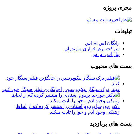
مجزی پروژه
تبلیغات
رایگان اس ام اس
شرکت نرم افزاری مازندران
پنل اس ام اس
پست های محبوب
فیلتر ترک سیگار نیکوپرسین را جایگزین فیلتر سیگار خود کنید
دکتر جورجیا پردوم اسنادی را منتشر کرده که از لحاظ
ژنتیکی وجود آدم و حوا را ثابت میکند
پست های پربازدید