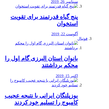
سپتامبر 26, 2019
پنج گیاه قدرتمند برای تقویت
استخوان
آگوست 22, 2019
فوتبال
بانوان استان البرزی گام اول را
محكم برداشتند
اکتبر 15, 2019
یوزپلنگان ایرانی با نتیجه عجیب
کامبوج را تسلیم خود کردند