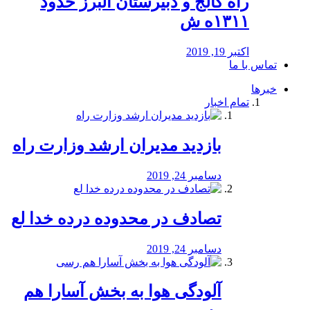
راه كالج و دبيرستان البرز حدود
۱۳۱۱ه ش
اکتبر 19, 2019
تماس با ما
خبرها
تمام اخبار
بازدید مدیران ارشد وزارت راه
دسامبر 24, 2019
تصادف در محدوده درده خدا لع
دسامبر 24, 2019
آلودگی هوا به بخش آسارا هم