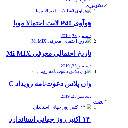
تکنولوژی
هوآوی P40 لایت احتمالا موبا
دسامبر 23, 2019
تاریخ احتمالی معرفی Mi MIX
دسامبر 23, 2019
وان پلاس دعوت‌نامه رویداد C
دسامبر 23, 2019
جهان
‏ ۱۴ اکتبر روز جهانی استاندارد