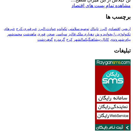
مشاهده تمام پست های اقتصاد
برچسب ها
اربعین
اقتصادی
البرز
تابناك
توصیه-سلامتی
تکواندو
حوادث-البرز
خبرفوری-کرج
خبرهای
تکنولوڑی را بخوانید و ش
دهیاری ملک فالیز
سیاسی
صحن
فوری
ماهدشت
محمدشهر
پیام-شهروندی
کانال-پیشاهنگیکمالشهر
کرج
گرمدره
گوهردشت
تبلیغات