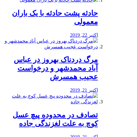
️حادثه پشت حادثه با یک باران
معمولی
اکتبر 22, 2019
مرگ دردناک بهروز در عباس
آباد محمدشهر و درخواست
عجیب همسرش
اکتبر 21, 2019
تصادف در محدوده پیچ عسل
کوچ به علت لغزندگی جاده
اکتبر 21, 2019