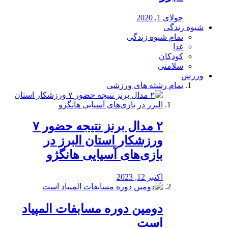
جولای 1, 2020
شیوه زندگی
تمام شیوه زندگی
غذا
کودکان
سلامتی
ورزش
تمام رشته های ورزشی
۲ مدال برنز نتیجه حضور ۷
ورزشکار استان البرز در
بازی‌های آسیایی هانگژو
اکتبر 12, 2023
دومین دوره مسابفات المپیاد
است