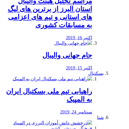
مراسم تجلیل هیئت والیبال
استان البرز از برترین های لیگ
های استانی و تیم های اعزامی
به مسابقات کشوری
اکتبر 16, 2019
جام جهانی والیبال
اکتبر 15, 2019
بسکتبال
راهیابی تیم ملی بسکتبال ایران
به المپیک
سپتامبر 24, 2019
شنا