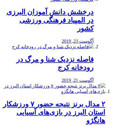
درخشش دانش آموزان البرزی
در المپیاد فرهنگی ورزشی
کشور
آگوست 23, 2019
️فاصله نزدیک شنا و مرگ در
رودخانه کرج
آگوست 21, 2019
۲ مدال برنز نتیجه حضور ۷ ورزشکار
استان البرز در بازی‌های آسیایی
هانگژو