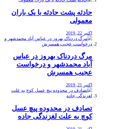
️حادثه پشت حادثه با یک باران
معمولی
اکتبر 22, 2019
مرگ دردناک بهروز در عباس
آباد محمدشهر و درخواست
عجیب همسرش
اکتبر 21, 2019
تصادف در محدوده پیچ عسل
کوچ به علت لغزندگی جاده
اکتبر 21, 2019