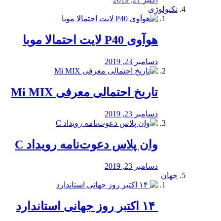
تکنولوژی
هوآوی P40 لایت احتمالا موبا
دسامبر 23, 2019
تاریخ احتمالی معرفی Mi MIX
دسامبر 23, 2019
وان پلاس دعوت‌نامه رویداد C
دسامبر 23, 2019
جهان
‏ ۱۴ اکتبر روز جهانی استاندارد