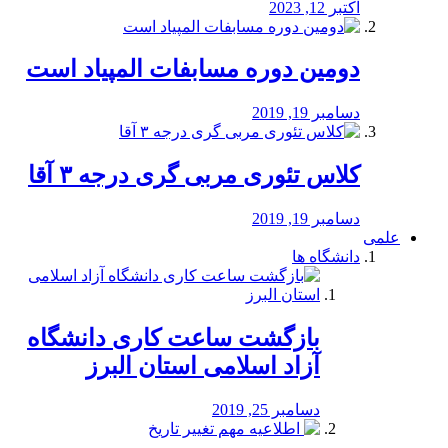
اکتبر 12, 2023
دومین دوره مسابفات المپیاد است
دسامبر 19, 2019
کلاس تئوری مربی گری درجه ۳ آقا
دسامبر 19, 2019
علمی
دانشگاه ها
بازگشت ساعت کاری دانشگاه
آزاد اسلامی استان البرز
دسامبر 25, 2019