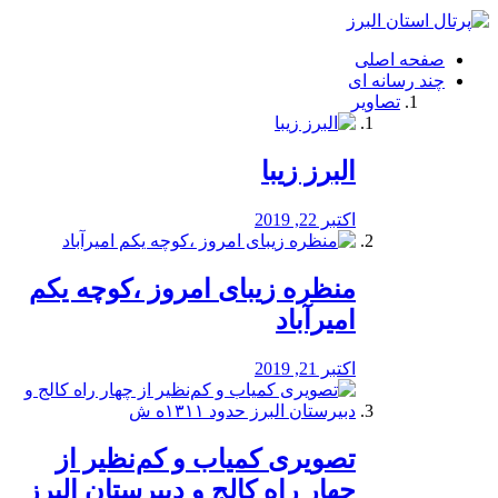
فصد
خون
صفحه اصلی
شرق
چند رسانه ای
تهران
تصاویر
خشکشویی
تصفیه
آب
البرز زیبا
طراحی
سایت
و
اکتبر 22, 2019
سئو
vip
منظره‌‌ زیبای امروز ،کوچه یکم
امیرآباد
اکتبر 21, 2019
️تصویری کمیاب و کم‌نظیر از
چهار راه كالج و دبيرستان البرز