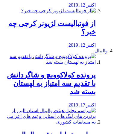
اکتبر 12, 2019
از فوتبالیست لژیونر کرجی چه
خبر؟
اکتبر 12, 2019
والیبال
پرونده کولاکوویچ و شاگردانش
با تقدیم سه امتیاز به لهستان
بسته شد
اکتبر 17, 2019