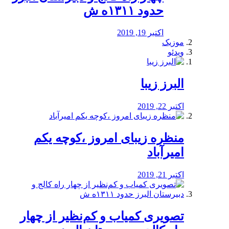
حدود ۱۳۱۱ه ش
اکتبر 19, 2019
موزیک
ویدئو
البرز زیبا
اکتبر 22, 2019
منظره‌‌ زیبای امروز ،کوچه یکم
امیرآباد
اکتبر 21, 2019
️تصویری کمیاب و کم‌نظیر از چهار