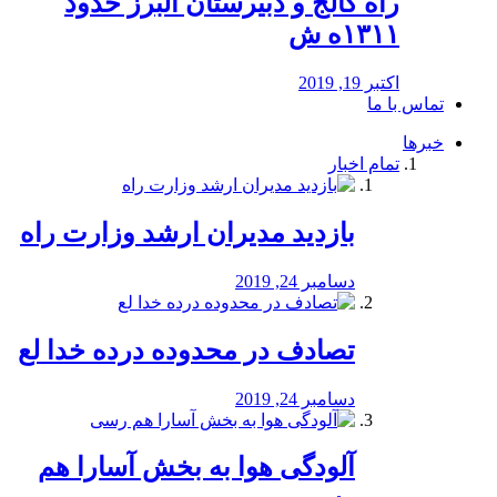
راه كالج و دبيرستان البرز حدود
۱۳۱۱ه ش
اکتبر 19, 2019
تماس با ما
خبرها
تمام اخبار
بازدید مدیران ارشد وزارت راه
دسامبر 24, 2019
تصادف در محدوده درده خدا لع
دسامبر 24, 2019
آلودگی هوا به بخش آسارا هم