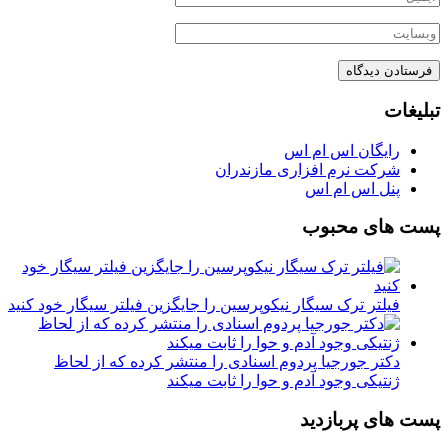
تبلیغات
رایگان اس ام اس
شرکت نرم افزاری مازندران
پنل اس ام اس
پست های محبوب
فیلتر ترک سیگار نیکوپرسین را جایگزین فیلتر سیگار خود کنید
دکتر جورجیا پردوم اسنادی را منتشر کرده که از لحاظ
ژنتیکی وجود آدم و حوا را ثابت میکند
پست های پربازدید