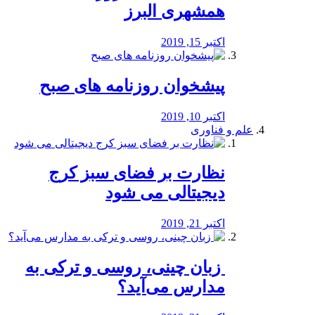
همشهری البرز
اکتبر 15, 2019
پیشخوان روزنامه های صبح
اکتبر 10, 2019
علم و فناوری
نظارت بر فضای سبز کرج
دیجیتالی می شود
اکتبر 21, 2019
️ زبان چینی، روسی و ترکی به
مدارس می‌آید؟