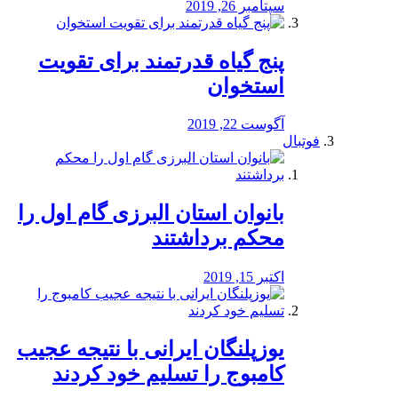
سپتامبر 26, 2019
پنج گیاه قدرتمند برای تقویت
استخوان
آگوست 22, 2019
فوتبال
بانوان استان البرزی گام اول را
محكم برداشتند
اکتبر 15, 2019
یوزپلنگان ایرانی با نتیجه عجیب
کامبوج را تسلیم خود کردند