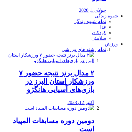
جولای 1, 2020
شیوه زندگی
تمام شیوه زندگی
غذا
کودکان
سلامتی
ورزش
تمام رشته های ورزشی
۲ مدال برنز نتیجه حضور ۷
ورزشکار استان البرز در
بازی‌های آسیایی هانگژو
اکتبر 12, 2023
دومین دوره مسابفات المپیاد
است