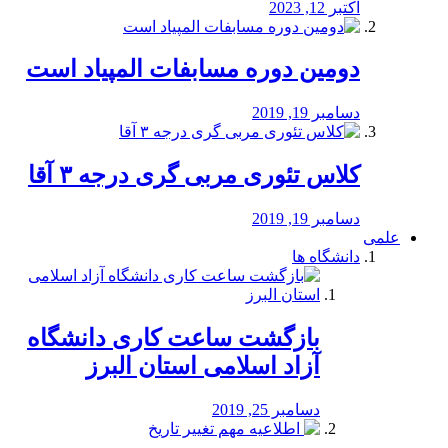
اکتبر 12, 2023
دومین دوره مسابفات المپیاد است
دسامبر 19, 2019
کلاس تئوری مربی گری درجه ۳ آقا
دسامبر 19, 2019
علمی
دانشگاه ها
بازگشت ساعت کاری دانشگاه
آزاد اسلامی استان البرز
دسامبر 25, 2019