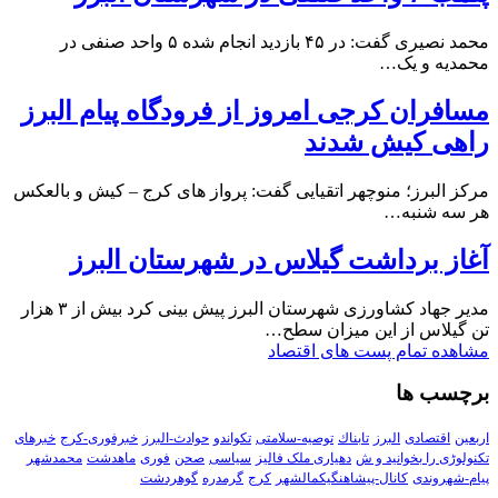
محمد نصیری گفت: در ۴۵ بازدید انجام شده ۵ واحد صنفی در
محمدیه و یک…
مسافران کرجی امروز از فرودگاه پیام البرز
راهی کیش شدند
مرکز البرز؛ منوچهر اتقیایی گفت: پرواز های کرج – کیش و بالعکس
هر سه شنبه…
آغاز برداشت گیلاس در شهرستان البرز
مدیر جهاد کشاورزی شهرستان البرز پیش بینی کرد بیش از ۳ هزار
تن گیلاس از این میزان سطح…
مشاهده تمام پست های اقتصاد
برچسب ها
اربعین
اقتصادی
البرز
تابناك
توصیه-سلامتی
تکواندو
حوادث-البرز
خبرفوری-کرج
خبرهای
تکنولوڑی را بخوانید و ش
دهیاری ملک فالیز
سیاسی
صحن
فوری
ماهدشت
محمدشهر
پیام-شهروندی
کانال-پیشاهنگیکمالشهر
کرج
گرمدره
گوهردشت