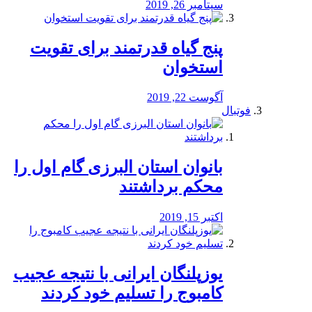
سپتامبر 26, 2019
پنج گیاه قدرتمند برای تقویت
استخوان
آگوست 22, 2019
فوتبال
بانوان استان البرزی گام اول را
محكم برداشتند
اکتبر 15, 2019
یوزپلنگان ایرانی با نتیجه عجیب
کامبوج را تسلیم خود کردند