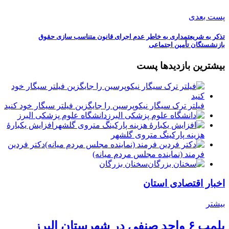
پست بعدی
تذکر به شریعتمداری به خاطر عدم اجرای قانون متناسب سازی حقوق
بازنشستگان تأمین اجتماعی
بیشترین بازدیدها پست
فیلتر ترک سیگار نیکوپرسین را جایگزین فیلتر سیگار خود کنید
دانشگاه علوم پزشکی البرز
افزایش یکبارۀ
هزینه پارکینگ متروی گلشهر
دكتر فردين
فرمند (نماينده مجلس مردم میانه)
سخنان بزرگان
اخبار اقتصادی استان
بیشتر
پلمب ۶ واحد صنفی در شهرستان البرز