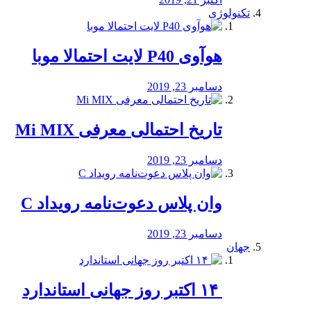
تکنولوژی
هوآوی P40 لایت احتمالا موبا
دسامبر 23, 2019
تاریخ احتمالی معرفی Mi MIX
دسامبر 23, 2019
وان پلاس دعوت‌نامه رویداد C
دسامبر 23, 2019
جهان
‏ ۱۴ اکتبر روز جهانی استاندارد