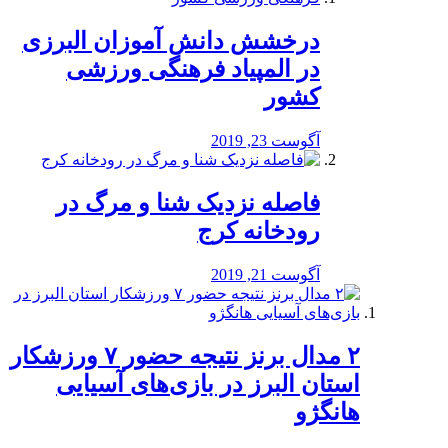
درخشش دانش آموزان البرزی
در المپیاد فرهنگی ورزشی
کشور
آگوست 23, 2019
️فاصله نزدیک شنا و مرگ در
رودخانه کرج
آگوست 21, 2019
۲ مدال برنز نتیجه حضور ۷ ورزشکار
استان البرز در بازی‌های آسیایی
هانگژو