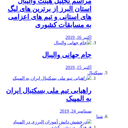
مراسم تجلیل هیئت والیبال
استان البرز از برترین های لیگ
های استانی و تیم های اعزامی
به مسابقات کشوری
اکتبر 16, 2019
جام جهانی والیبال
اکتبر 15, 2019
بسکتبال
راهیابی تیم ملی بسکتبال ایران
به المپیک
سپتامبر 24, 2019
شنا