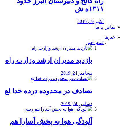
راه كالج و دبيرستان البرز حدود
۱۳۱۱ه ش
اکتبر 19, 2019
تماس با ما
خبرها
تمام اخبار
بازدید مدیران ارشد وزارت راه
دسامبر 24, 2019
تصادف در محدوده درده خدا لع
دسامبر 24, 2019
آلودگی هوا به بخش آسارا هم