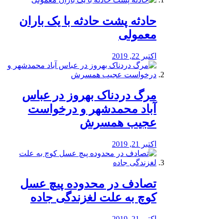
️حادثه پشت حادثه با یک باران
معمولی
اکتبر 22, 2019
مرگ دردناک بهروز در عباس
آباد محمدشهر و درخواست
عجیب همسرش
اکتبر 21, 2019
تصادف در محدوده پیچ عسل
کوچ به علت لغزندگی جاده
اکتبر 21, 2019