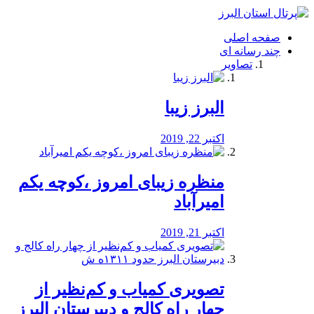
فصد
خون
صفحه اصلی
شرق
چند رسانه ای
تهران
تصاویر
خشکشویی
تصفیه
آب
البرز زیبا
طراحی
سایت
و
اکتبر 22, 2019
سئو
vip
منظره‌‌ زیبای امروز ،کوچه یکم
امیرآباد
اکتبر 21, 2019
️تصویری کمیاب و کم‌نظیر از
چهار راه كالج و دبيرستان البرز