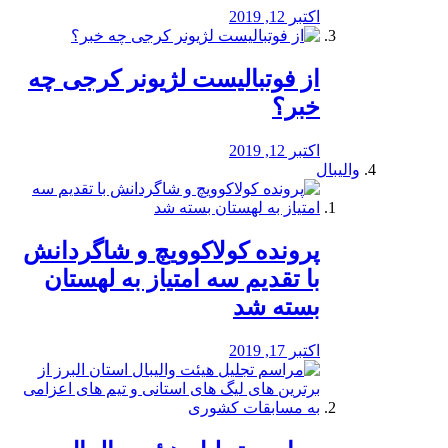
اکتبر 12, 2019
از فوتبالیست لژیونر کرجی چه
خبر؟
اکتبر 12, 2019
والیبال
پرونده کولاکوویچ و شاگردانش
با تقدیم سه امتیاز به لهستان
بسته شد
اکتبر 17, 2019