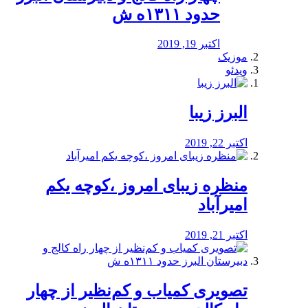
حدود ۱۳۱۱ه ش
اکتبر 19, 2019
موزیک
ویدئو
البرز زیبا
اکتبر 22, 2019
منظره‌‌ زیبای امروز ،کوچه یکم
امیرآباد
اکتبر 21, 2019
️تصویری کمیاب و کم‌نظیر از چهار