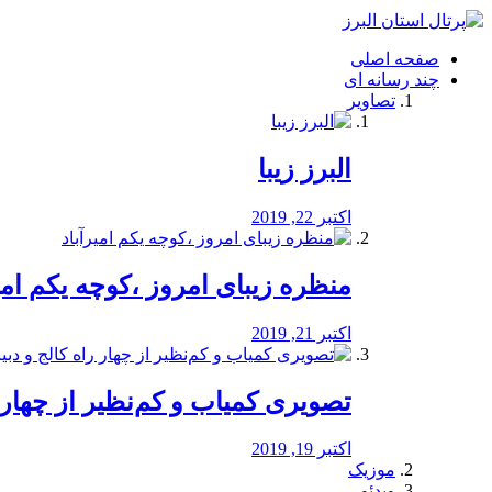
فصد
خون
صفحه اصلی
شرق
چند رسانه ای
تهران
تصاویر
خشکشویی
تصفیه
آب
البرز زیبا
طراحی
سایت
و
اکتبر 22, 2019
سئو
vip
منظره‌‌ زیبای امروز ،کوچه یکم امی
اکتبر 21, 2019
️تصویری کمیاب و کم‌نظیر از چهار راه 
اکتبر 19, 2019
موزیک
ویدئو