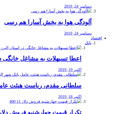
دسامبر 24, 2019
آلودگی هوا به بخش آسارا هم رسی
دسامبر 24, 2019
اقتصاد
بانک
️اعطا تسیهلات به مشاغل خانگی در
اکتبر 19, 2019
سلطانی مقدم، ریاست هیئت عامل 
اکتبر 18, 2019
تکرار قیمت چهارشنبه فروش دلار 11 00