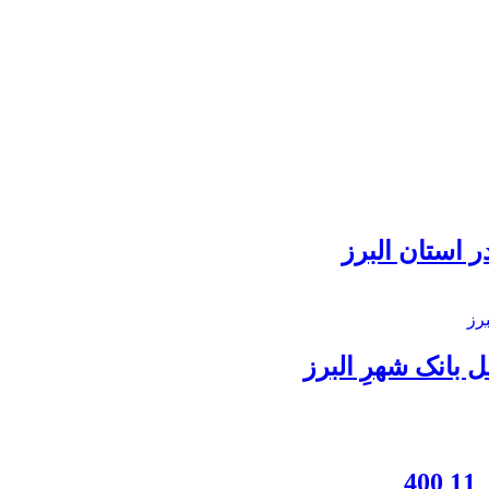
 استان البرز
بانک شهرِ البرز
4