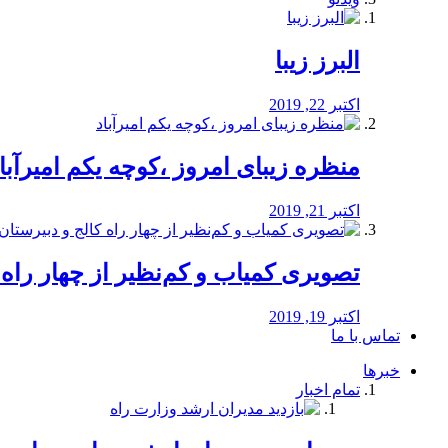
البرز زیبا
اکتبر 22, 2019
منظره‌‌ زیبای امروز ،کوچه یکم امیرآبا
اکتبر 21, 2019
️تصویری کمیاب و کم‌نظیر از چهار راه كالج
اکتبر 19, 2019
تماس با ما
خبرها
تمام اخبار