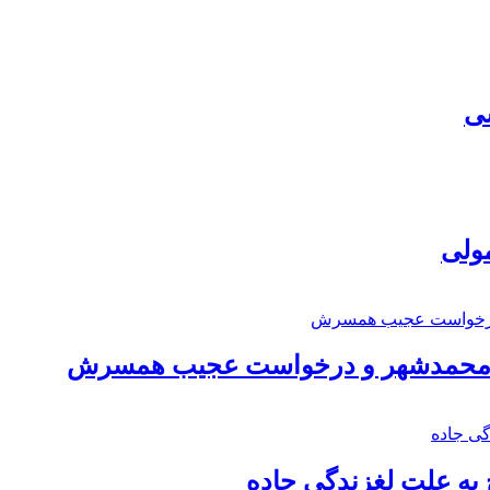
سی
مولی
اد محمدشهر و درخواست عجیب همسرش
به علت لغزندگی جاده