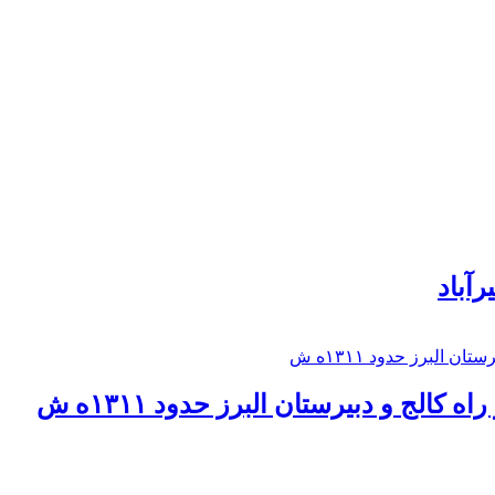
رآباد
كالج و دبيرستان البرز حدود ۱۳۱۱ه ش