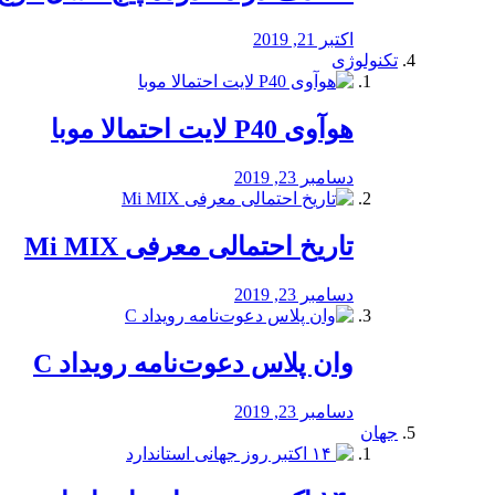
اکتبر 21, 2019
تکنولوژی
هوآوی P40 لایت احتمالا موبا
دسامبر 23, 2019
تاریخ احتمالی معرفی Mi MIX
دسامبر 23, 2019
وان پلاس دعوت‌نامه رویداد C
دسامبر 23, 2019
جهان