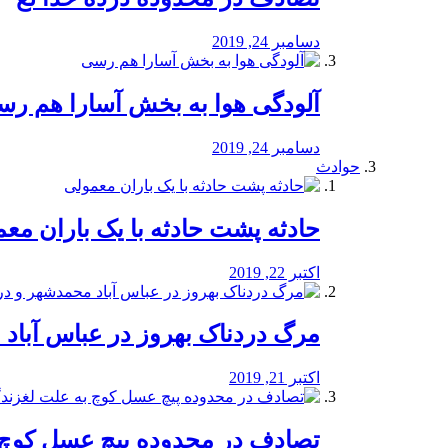
دسامبر 24, 2019
آلودگی هوا به بخش آسارا هم ر
دسامبر 24, 2019
حوادث
️حادثه پشت حادثه با یک باران مع
اکتبر 22, 2019
مرگ دردناک بهروز در عباس آب
اکتبر 21, 2019
تصادف در محدوده پیچ عسل کوچ 