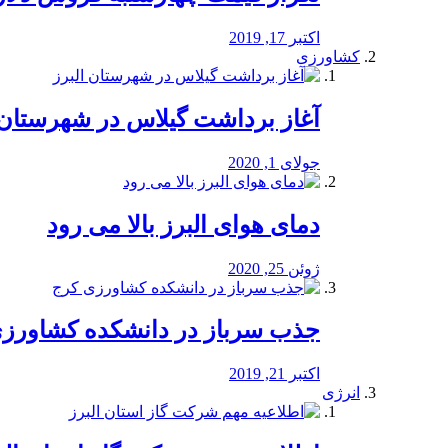
اکتبر 17, 2019
کشاورزی
آغاز برداشت گیلاس در شهرستان 
جولای 1, 2020
دمای هوای البرز بالا می رود
ژوئن 25, 2020
جذب سرباز در دانشکده کشاورز
اکتبر 21, 2019
انرژی